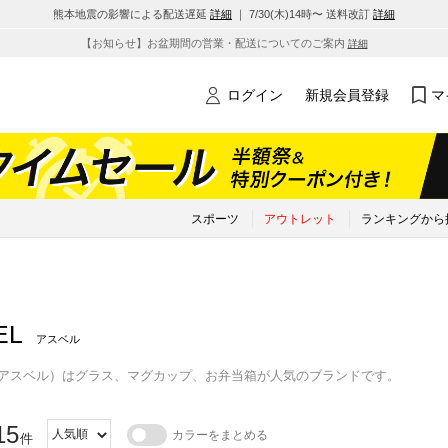
熊本地震の影響による配送遅延
詳細
｜ 7/30(木)14時〜 送料改訂
詳細
【お知らせ】お盆期間の営業・配送についてのご案内
詳細
ログイン
新規会員登録
マ
スポーツ
アウトレット
ランキングから
EL
アスベル
L（アスベル）はグラス、マグカップ、お弁当箱が人気のブランドです。
15
カラーをまとめる
件