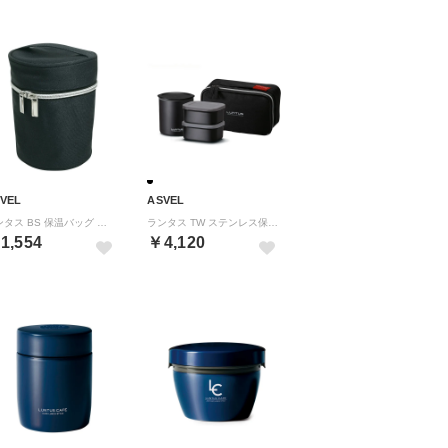
VEL
ASVEL
ランタス BS 保温バッグ ランチボックス HLBB800用 （ネイビー）
ランタス TW ステンレス保温 ランチボックス HLBT820N【返品不可商品】 （ブラック）
1,554
￥4,120