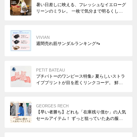
暑い日差しに映える、フレッシュなイエローグ
リーンのミラレ。 一枚で気分まで明るくして
くれる、夏のエッセンシャルTシャツ♡ ボトム
スのカラーを選べば、秋口まで活躍☆彡
VIVIAN
週間売れ筋サンダルランキング👡
PETIT BATEAU
プチバトーのワンピース特集♪ 夏らしいストラ
イププリントが目を惹くリンクコーデ。 鮮や
かなコーラルカラーを合わせて、元気いっぱい
の着こなしに。
GEORGES RECH
【早い者勝ち】どれも「在庫残り僅か」の人気
セールアイテム！ ずっと狙っていたあの服を
お得に手に入れるチャンス！売り切れる前にお
早めにチェックしてくださいね。