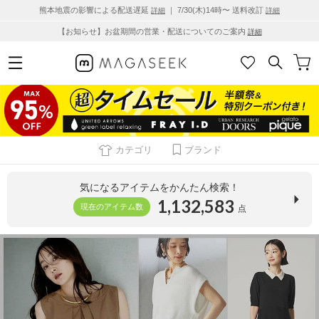
熊本地震の影響による配送遅延
｜ 7/30(木)14時〜 送料改訂
詳細
詳細
【お知らせ】お盆期間の営業・配送についてのご案内
詳細
カテゴリ
ブランド
気になるアイテムをかんたん検索！
1,132,583
現在のアイテム数
点