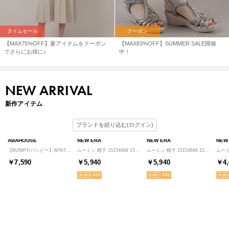
タイムセール
クーポン
【MAX75%OFF】夏アイテムをクーポン
【MAX83%OFF】SUMMER SALE開催
でさらにお得に♪
中！
NEW ARRIVAL
新作アイテム
ブランドを絞り込む(ログイン)
ABAHOUSE
NEW ERA
NEW ERA
NEW
【BUMPY/バンピー】WINTER PACKABLE /パッカブル/リカバリー （グレー）
ムーミン 帽子 15154849 15154848 （ブラック）
ムーミン 帽子 15154849 15154848 （クロームホワイト）
￥7,590
￥5,940
￥5,940
￥4,
440
440