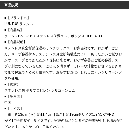
商品説明
■【ブランド名】
LUNTUS ランタス
■【商品名】
ランタスBS as3197 ステンレス保温ランチボックス HLB-B700
■【商品説明】
ステンレス真空断熱保温のランチボックス、お弁当箱です。おかず、ごは
ん、スープ容器付き。ステンレス真空断熱構造により、あったかいご飯やお
かず、スープまであたたかく保持出来ます。おかず容器とご飯の容器、スー
プが別になっているため、ごはんを汚さず、カレーや汁物など食べるときま
で別で保温できるのも便利です。おかず容器は汁もれしにくいシリコーンフ
タを使用。
■【素材】
ステンレス鋼 ポリプロピレン シリコーンゴム
■【生産国】
中国
■【サイズ】
［縦］約13cm［横］約11.4cm［高さ］約18cm※サイズはBACKYARD
FAMILY平置き実寸サイズです。実際の商品とは多少の誤差が生じる場合がご
ざいます。あらかじめご了承ください。