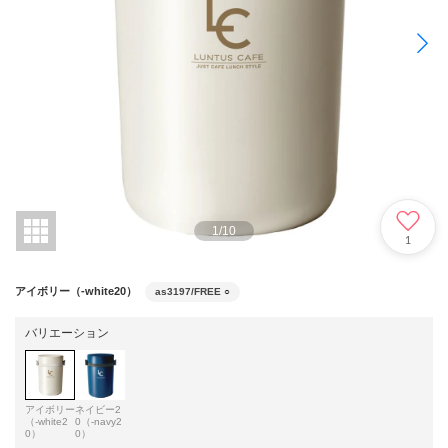
1
/
10
1
アイボリー（-white20）
as3197/FREE
○
バリエーション
アイボリー
ネイビー2
（-white2
0（-navy2
0）
0）