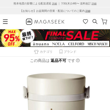
熊本地震の影響による配送遅延
｜ 7/30(木)14時〜 送料改訂
詳細
詳細
【お知らせ】お盆期間の営業・配送についてのご案内
詳細
カテゴリ
ブランド
この商品は
返品不可
です