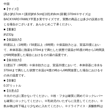
中国
■【サイズ】
[高さ]約17cm × [直径]約6.5cm[口径] 約8cm [容量] 370ml※サイズは
BACKYARD FAMILY平置き実寸サイズです。実際の商品とは多少の誤差が生
じる場合がございます。あらかじめご了承ください。
■【重量】
約232g
■【保温効力】
85度以上（1時間）/ 58度以上（6時間）※保温効力とは、室温20度におい
て、本体容器に熱湯を370mlまで満たした状態で湯温が95度の時から1時間及
び6時間放置した場合におけるその湯の温度です。
■【保冷効力】
11度以下（6時間）※保冷効力とは、室温20度において、本体容器に冷水を
370mlまで満たした状態で水温が4度の時から6時間放置した場合におけるそ
の水の温度です。
■【容量】
0.37リットル
■【注意点】
※火のそばに置かないでください。※栓・フタは確実に閉めてロックレバー
も確実にロックしてください。※乳幼児のいたずらに注意してください。※
飲み物は栓下端より少なめに入れてください。※ドライアイス・炭酸飲料は