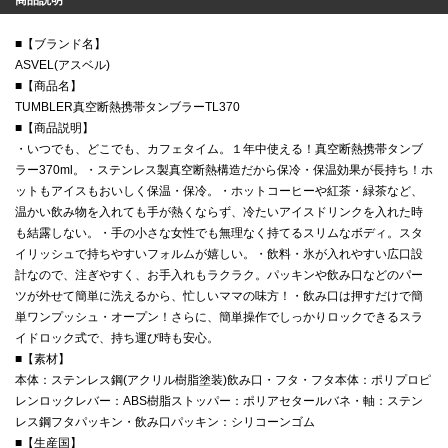
■【ブランド名】
ASVEL(アスベル)
■【商品名】
TUMBLER真空断熱携帯タンブラーTL370
■【商品説明】
・いつでも、どこでも、カフェタイム。１年中使える！真空断熱携帯タンブ
ラー370ml。・ステンレス製真空断熱構造だから保冷・保温効果が長持ち！ホ
ットもアイスもおいしく保温・保冷。・ホットコーヒーや紅茶・緑茶など、
温かい飲み物を入れても手が熱くならず、冷たいアイスドリンクを入れた時
も結露しない。・手の小さな女性でも無理なく持てるスリムなボディ。スタ
イリッシュで持ちやすいフォルムが嬉しい。・飲料・氷が入れやすい広口設
計なので、注ぎやすく、お手入れもラクラク。パッキンや飲み口などのパー
ツが外せて簡単に洗えるから、忙しいママの味方！・飲み口は押すだけで簡
単ワンプッシュ・オープン！さらに、簡単操作でしっかりロックできるスラ
イドロック式で、持ち運び時も安心。
■【素材】
本体：ステンレス鋼(アクリル樹脂塗装)飲み口・フタ・フタ本体：ポリプロピ
レンロックレバー：ABS樹脂ストッパー：ポリアセタールバネ・軸：ステン
レス鋼フタパッキン・飲み口パッキン：シリコーンゴム
■【生産国】