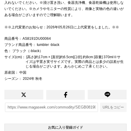
入れないでください。※浸け置き洗い、食器洗浄機、食器乾燥機は使用しな
いでください。※カメラやモニターの性質により、画像と実物の色の違いが
ある場合がございますのでご理解願います。
※※上代変更のお知らせ：2026年05月26日に上代変更をしました。※※
商品番号
： AS8191DU00064
ブランド商品番号
： tumbler -black
色
： ブラック（-black）
サイズ(cm)
： [高さ]約17cm × [直径]約6.5cm[口径] 約8cm [容量] 370ml※サ
イズは平置き実寸サイズです。実際の商品とは多少の誤差が生
じる場合がございます。あらかじめご了承ください。
原産国
： 中国
シーズン
： 2024年 秋冬
URLをコピー
お気に入り登録ガイド