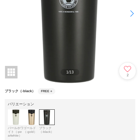
1
/
13
2
ブラック（-black）
FREE
○
バリエーション
パールホワ
ゴールド
ブラック
イト（-pe
（-gold）
（-black）
arlwhite）