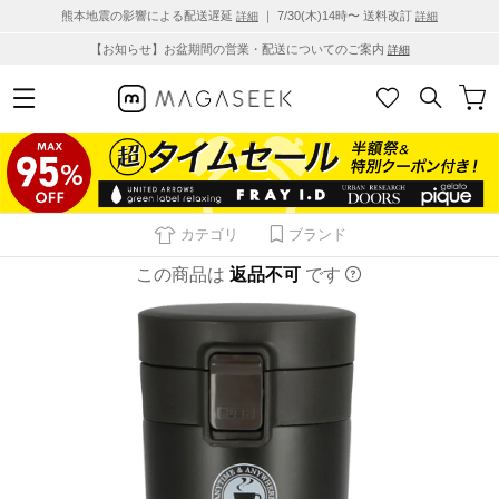
熊本地震の影響による配送遅延
｜ 7/30(木)14時〜 送料改訂
詳細
詳細
【お知らせ】お盆期間の営業・配送についてのご案内
詳細
カテゴリ
ブランド
この商品は
返品不可
です