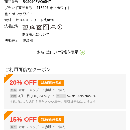
商品番号
： R05096EW06547
ブランド商品番号
： 715896 オフホワイト
色
： オフホワイト
素材
： 綿100％ スリット丈8cm
洗濯記号
：
洗濯表示について
洗濯表示
： 洗濯機
さらに詳しい情報を表示
ご利用可能なクーポン
20
%
OFF
対象商品を見る
対象
ショップ
3 点以上
条件
8月11日 (Tue) 23:59まで
SCYH-0945-H0807C
期間
コード
※返品により条件を満たさない場合、割引は無効になります
15
%
OFF
対象商品を見る
対象
ショップ
2 点以上
条件