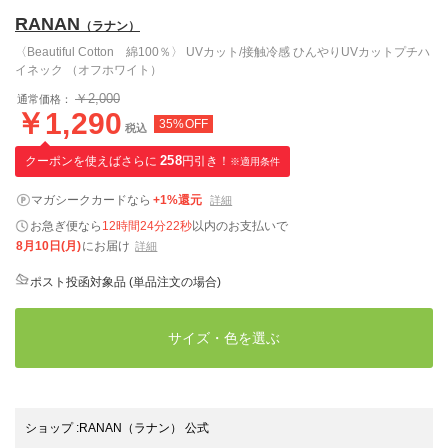
RANAN
（ラナン）
〈Beautiful Cotton 綿100％〉 UVカット/接触冷感 ひんやりUVカットプチハ
イネック （オフホワイト）
￥2,000
通常価格：
￥1,290
35%OFF
税込
クーポンを使えばさらに
258
円引き！
※適用条件
マガシークカードなら
+1%還元
詳細
お急ぎ便なら
12時間24分21秒
以内
のお支払いで
8月10日(月)
にお届け
詳細
ポスト投函対象品 (単品注文の場合)
サイズ・色を選ぶ
ショップ
:
RANAN（ラナン） 公式