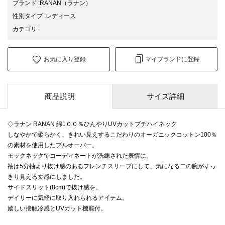
ブランド
:
RANAN
（ラナン）
性別タイプ
:
レディース
カテゴリ
:
お気に入り登録
マイブランドに登録
商品説明
サイズ詳細
◇ラナン RANAN 綿1００％ひんやりUVカットプチハイネック
しなやかで柔らかく、きれい見えするこだわりのオーガニックコットン100％
の素材を使用したプルオーバー。
モックネックでコーディネートが洗練された表情に。
袖は5分袖より抜け感のあるフレンチスリーブにして、気になる二の腕がすっ
きり見える丈感にしました。
サイドスリット(8cm)で抜け感を。
デイリーに気軽に取り入れられるアイテム。
嬉しい接触冷感とUVカット機能付。