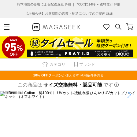
熊本地震の影響による配送遅延
｜ 7/30(木)14時〜 送料改訂
詳細
詳細
【お知らせ】お盆期間の営業・配送についてのご案内
詳細
カテゴリ
ブランド
20% OFF
クーポン
が使えます
利用条件を見る
この商品は
サイズ交換無料・返品可能
です
1
/
27