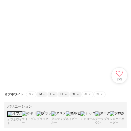
273
オフホワイト
S
×
M
○
L
○
LL
○
3L
○
4L
×
5L
×
バリエーション
ライトグレ
ブラック
ダスティブ
ネイビー
チャコール
ダークブラ
シロケイボ
モカ
オフホワイ
ー
ルー
ウン
ーダー
ト