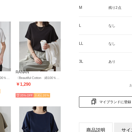
M
残り2点
L
なし
LL
なし
3L
あり
RANAN
〈Beautiful Cotton 綿100％〉 UVカット/接触冷感 ひんやりUVカットプチハイネック （オフホワイト）
〈Beautiful Cotton 綿100％〉 UVカット/接触冷感 ひんやりUVカットプチハイネック （ブラック）
￥1,290
HOT
35%
20
マイブランドに登録
商品説明
サイ