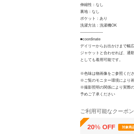
伸縮性：なし
裏地：なし
ポケット：あり
洗濯方法：洗濯機OK
-------------------
■coordinate
デイリーからお出かけまで幅
ジャケットと合わせれば、通
としても着用可能です。
※色味は物画像をご参照くだ
※ご覧のモニター環境により
※撮影照明の関係により実際
予めご了承ください
ご利用可能なクーポン
20
%
OFF
対象商