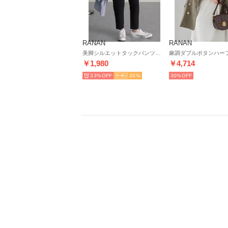
RANAN
RANAN
美脚シルエットタックパンツ（股下61cm） （ブラック61）
￥1,980
￥4,714
33%
20
30%