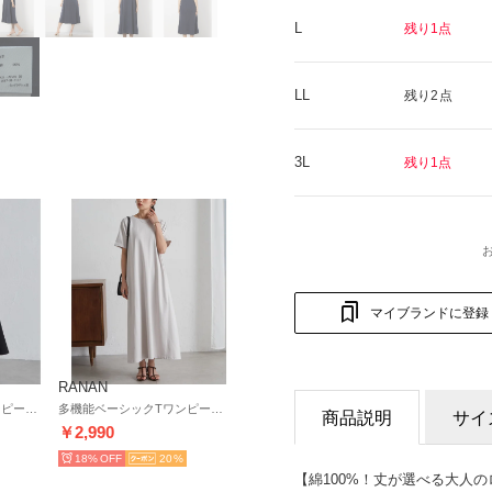
L
残り1点
LL
残り2点
3L
残り1点
マイブランドに登録
RANAN
多機能ベーシックTワンピース （ブラック）
多機能ベーシックTワンピース （グレージュ）
商品説明
サイ
￥2,990
18%
20
【綿100%！丈が選べる大人