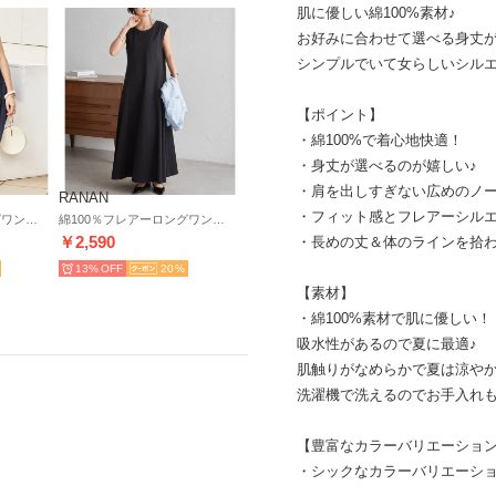
肌に優しい綿100%素材♪
お好みに合わせて選べる身丈
シンプルでいて女らしいシル
【ポイント】
・綿100%で着心地快適！
・身丈が選べるのが嬉しい♪
・肩を出しすぎない広めのノ
RANAN
・フィット感とフレアーシル
綿100％フレアーロングワンピース（125丈） （ネイビー）
綿100％フレアーロングワンピース（115丈） （ブラック）
￥2,590
・長めの丈＆体のラインを拾
13%
20
【素材】
・綿100%素材で肌に優しい！
吸水性があるので夏に最適♪
肌触りがなめらかで夏は涼や
洗濯機で洗えるのでお手入れ
【豊富なカラーバリエーショ
・シックなカラーバリエーシ