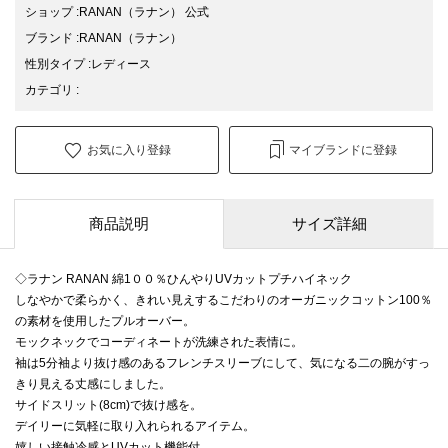
ショップ
:
RANAN（ラナン） 公式
ブランド
:
RANAN
（ラナン）
性別タイプ
:
レディース
カテゴリ
:
お気に入り登録
マイブランドに登録
商品説明
サイズ詳細
◇ラナン RANAN 綿1００％ひんやりUVカットプチハイネック
しなやかで柔らかく、きれい見えするこだわりのオーガニックコットン100％
の素材を使用したプルオーバー。
モックネックでコーディネートが洗練された表情に。
袖は5分袖より抜け感のあるフレンチスリーブにして、気になる二の腕がすっ
きり見える丈感にしました。
サイドスリット(8cm)で抜け感を。
デイリーに気軽に取り入れられるアイテム。
嬉しい接触冷感とUVカット機能付。