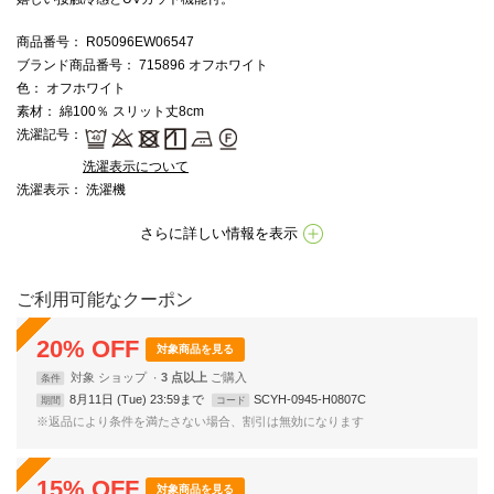
商品番号
： R05096EW06547
ブランド商品番号
： 715896 オフホワイト
色
： オフホワイト
素材
： 綿100％ スリット丈8cm
洗濯記号
：
洗濯表示について
洗濯表示
： 洗濯機
さらに詳しい情報を表示
ご利用可能なクーポン
20
%
OFF
対象商品を見る
対象
ショップ
3 点以上
条件
8月11日 (Tue) 23:59まで
SCYH-0945-H0807C
期間
コード
※返品により条件を満たさない場合、割引は無効になります
15
%
OFF
対象商品を見る