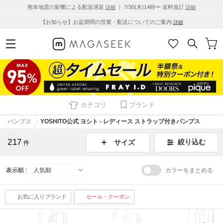
熊本地震の影響による配送遅延
｜ 7/30(木)14時〜 送料改訂
詳細
詳細
【お知らせ】お盆期間の営業・配送についてのご案内
詳細
カテゴリ
ブランド
パンプス
YOSHITO公式 ヨシト - レディース ストラップ付きパンプス
217
絞り込む
サイズ
件
表示順 :
カラーをまとめる
お気に入りブランド
セール・クーポン