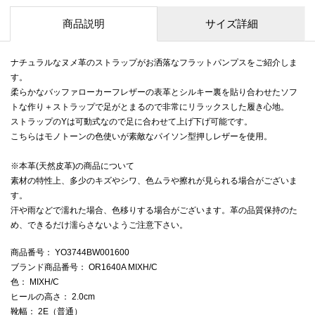
商品説明
サイズ詳細
ナチュラルなヌメ革のストラップがお洒落なフラットパンプスをご紹介しま
す。
柔らかなバッファローカーフレザーの表革とシルキー裏を貼り合わせたソフ
トな作り＋ストラップで足がとまるので非常にリラックスした履き心地。
ストラップのYは可動式なので足に合わせて上げ下げ可能です。
こちらはモノトーンの色使いが素敵なパイソン型押しレザーを使用。
※本革(天然皮革)の商品について
素材の特性上、多少のキズやシワ、色ムラや擦れが見られる場合がございま
す。
汗や雨などで濡れた場合、色移りする場合がございます。革の品質保持のた
め、できるだけ濡らさないようご注意下さい。
商品番号
： YO3744BW001600
ブランド商品番号
： OR1640A MIXH/C
色
： MIXH/C
ヒールの高さ
： 2.0cm
靴幅
： 2E（普通）