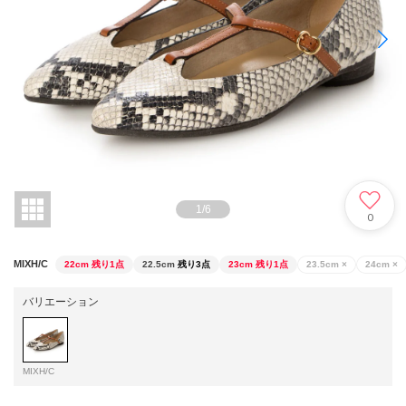
1
/
6
0
MIXH/C
22cm
残り1点
22.5cm
残り3点
23cm
残り1点
23.5cm
×
24cm
×
バリエーション
MIXH/C