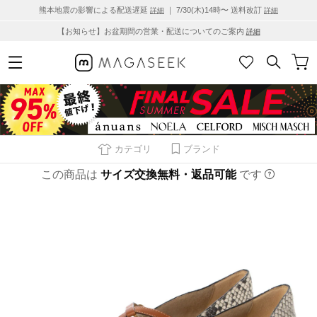
熊本地震の影響による配送遅延
｜ 7/30(木)14時〜 送料改訂
詳細
詳細
【お知らせ】お盆期間の営業・配送についてのご案内
詳細
カテゴリ
ブランド
この商品は
サイズ交換無料・返品可能
です