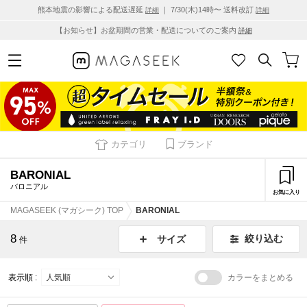
熊本地震の影響による配送遅延
｜ 7/30(木)14時〜 送料改訂
詳細
詳細
【お知らせ】お盆期間の営業・配送についてのご案内
詳細
カテゴリ
ブランド
BARONIAL
バロニアル
お気に入り
MAGASEEK (マガシーク) TOP
BARONIAL
8
絞り込む
サイズ
件
表示順 :
カラーをまとめる