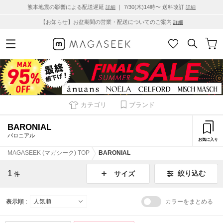
熊本地震の影響による配送遅延
｜ 7/30(木)14時〜 送料改訂
詳細
詳細
【お知らせ】お盆期間の営業・配送についてのご案内
詳細
カテゴリ
ブランド
BARONIAL
バロニアル
お気に入り
MAGASEEK (マガシーク) TOP
BARONIAL
1
絞り込む
サイズ
件
表示順 :
カラーをまとめる