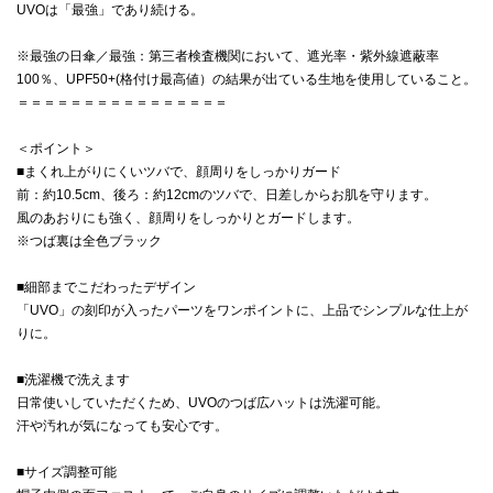
UVOは「最強」であり続ける。
※最強の日傘／最強：第三者検査機関において、遮光率・紫外線遮蔽率
100％、UPF50+(格付け最高値）の結果が出ている生地を使用していること。
＝＝＝＝＝＝＝＝＝＝＝＝＝＝＝＝
＜ポイント＞
■まくれ上がりにくいツバで、顔周りをしっかりガード
前：約10.5cm、後ろ：約12cmのツバで、日差しからお肌を守ります。
風のあおりにも強く、顔周りをしっかりとガードします。
※つば裏は全色ブラック
■細部までこだわったデザイン
「UVO」の刻印が入ったパーツをワンポイントに、上品でシンプルな仕上が
りに。
■洗濯機で洗えます
日常使いしていただくため、UVOのつば広ハットは洗濯可能。
汗や汚れが気になっても安心です。
■サイズ調整可能