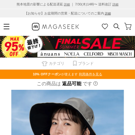
熊本地震の影響による配送遅延
｜ 7/30(木)14時〜 送料改訂
詳細
詳細
【お知らせ】お盆期間の営業・配送についてのご案内
詳細
カテゴリ
ブランド
10% OFF
クーポン
が使えます
利用条件を見る
この商品は
返品可能
です