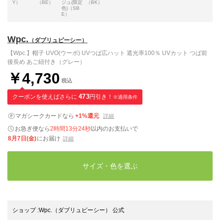
Y）
（BE）
ジュ(限定
（BK）
色)（SB
E）
Wpc.
（ダブリュピーシー）
【Wpc.】帽子 UVO(ウーボ) UVつば広ハット 遮光率100％ UVカット つば前
後長め あご紐付き（グレー）
￥4,730
税込
クーポンを使えばさらに
473
円引き！
※適用条件
マガシークカードなら
+1%還元
詳細
お急ぎ便なら
2時間13分23秒
以内
のお支払いで
8月7日(金)
にお届け
詳細
サイズ・色を選ぶ
ショップ
:
Wpc.（ダブリュピーシー） 公式