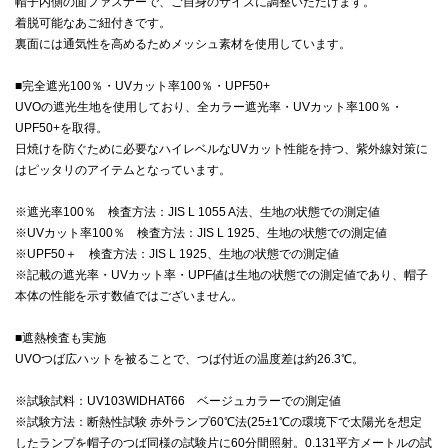
帽子内側の面ファスナーで、ご自身のサイズに調整いただけます。
着脱可能なあご紐付きです。
裏面には通気性を高めるためメッシュ素材を使用しています。
■完全遮光100％・UVカット率100％・UPF50+
UVOの遮光生地を使用しており、全カラー遮光率・UVカット率100％・
UPF50+を取得。
日焼けを防ぐために必要なハイレベルなUVカット性能を持つ、紫外線対策に
はピッタリのアイテムとなっています。
※遮光率100％ 検査方法：JIS L 1055 A法、生地の状態での測定値
※UVカット率100％ 検査方法：JIS L 1925、生地の状態での測定値
※UPF50＋ 検査方法：JIS L 1925、生地の状態での測定値
※記載の遮光率・UVカット率・UPF値は生地の状態での測定値であり、帽子
本体の性能を示す数値ではございません。
■遮熱検査も実施
UVOつば広ハットを被ることで、つば付近の温度差は約26.3℃。
※試験試料：UV103WIDHAT66 ベージュカラーでの測定値
※試験方法：断熱性試験 赤外ランプ60℃法(25±1℃の環境下で太陽光を想定
したランプを帽子のつば同様の試験片に60分間照射。0.131平方メートルの試