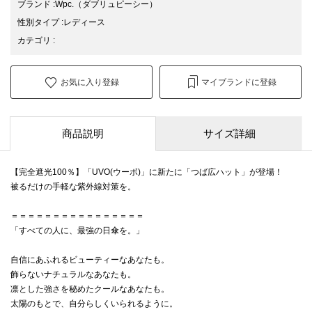
ブランド
:
Wpc.
（ダブリュピーシー）
性別タイプ
:
レディース
カテゴリ
:
お気に入り登録
マイブランドに登録
商品説明
サイズ詳細
【完全遮光100％】「UVO(ウーボ)」に新たに「つば広ハット」が登場！
被るだけの手軽な紫外線対策を。
＝＝＝＝＝＝＝＝＝＝＝＝＝＝＝＝
「すべての人に、最強の日傘を。」
自信にあふれるビューティーなあなたも。
飾らないナチュラルなあなたも。
凛とした強さを秘めたクールなあなたも。
太陽のもとで、自分らしくいられるように。