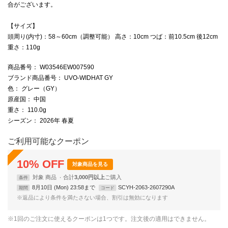
合がございます。
【サイズ】
頭周り(内寸)：58～60cm（調整可能） 高さ：10cm つば：前10.5cm 後12cm
重さ：110g
商品番号
： W03546EW007590
ブランド商品番号
： UVO-WIDHAT GY
色
： グレー（GY）
原産国
： 中国
重さ
： 110.0g
シーズン
： 2026年 春夏
ご利用可能なクーポン
10
%
OFF
対象商品を見る
対象
商品
合計
3,000円以上
条件
8月10日 (Mon) 23:58まで
SCYH-2063-2607290A
期間
コード
※返品により条件を満たさない場合、割引は無効になります
※1回のご注文に使えるクーポンは1つです。注文後の適用はできません。