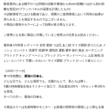
験装置内にある帽子のつば同様の試験片裏側から8cmの距離(つばから顔の距
離を想定)のブラックパネルの温度を計測したもの)
※試験環境下における数値であり、実際のご使用環境において同等の結果が
得られることを保証するものではございません。
※商品の形状やカラーによって効果が多少異なります。
ご使用になる前に製品に付属しているご使用上の注意をお読みください。
紫外線 UV対策 レディース 女性 遮熱 つば広 あご紐 サイズ調節 折りたたみ メ
ッシュ コンパクト 洗濯可 洗濯OK 通気性 通勤 通学 旅行 散歩 ガーデニング
アウトドア キャンプ ベージュ ブラック グレー サンドベージュ 上品 無地 涼
しい コンパクト 可愛い かわいい サイズ調節 ブランド ひっくり返りにくい
［UVO / ウーボ]
すべての方に、最強の日傘を。
どんな日でも、どんな場所でも。太陽のもとで、私たちは輝く。
5層の特殊構造生地＆ラミネート加工で、完全遮光100％・UVカット率100％
を実現。
すべての方へ、最強の日傘を。
※商品カラーは生産時期やモニター・お部屋の照明等の環境により異なる場