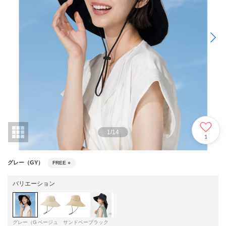
1
/
14
1
グレー（GY）
FREE
○
バリエーション
グレー（G
ベージュ
サンドベー
ブラック