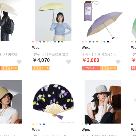
Wpc.
Wpc.
Wp
【Wpc.】日傘 IZA 男の晴雨兼用傘 BACKPACK GUARD 大きい 完全遮光 遮熱 晴雨兼用 メンズ 男性 イーザ 折りたたみ傘 折りたたみ（ベージュ×オフ）
【Wpc.】日傘 超軽量 遮光エアリアルタイニー 50cm 完全遮光 遮熱 UVカット 晴雨兼用 レディース 折りたたみ傘 折り畳み傘 （イエロー）
【Wpc.】日傘 遮光インサイドカラーtiny 完全遮光 遮熱 晴雨兼用 レディース 折りたたみ傘 （パープル）
0
￥4,070
￥3,080
￥
10
10
20%
10
Wpc.
Wpc.
Wp