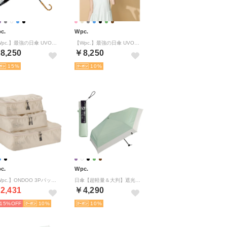
c.
Wpc.
【Wpc.】最強の日傘 UVO（ウーボ）12本骨 大きい 完全遮光 遮熱 晴雨兼用 耐風 丈夫 レディース 長傘 （刺繍フラワー/ オフ）
【Wpc.】最強の日傘 UVO（ウーボ）CALM 3段折 55cm 大きい 完全遮光 遮熱 晴雨兼用 折りたたみ傘 （ベージュ）
8,250
￥8,250
15
10
c.
Wpc.
【Wpc.】ONDOO 3Pパッキングトラベルポーチ 旅行用ポーチ 大容量 衣類仕分け 収納ポーチ （ベージュ）
日傘【超軽量＆大判】遮光エアライトパラソルユニセックス 60cm 大きい 完全遮光100% 遮熱 UVカット 晴雨兼用 メンズ レディース 折りたたみ傘 （ミント×ライトグレー）【Wpc.】
2,431
￥4,290
15%
10
10