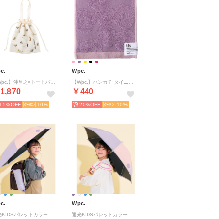
c.
Wpc.
【Wpc.】沖昌之×トートバッグ 猫 ねこ 撥水 巾着バッグ サブバッグ コンパクト収納 おしゃれ 可愛い 女性 通勤 通学 （オフ）
【Wpc.】ハンカチ タイニーハンカチ フェイバリットカラー ミニタオル 無地 かわいい レディース （ラベンダー）
1,870
￥440
15%
10
20%
10
c.
Wpc.
遮光KIDSパレットカラーパラソル ミニ （ラベンダー×ピンク）
遮光KIDSパレットカラーパラソル （ラベンダー×ピンク）