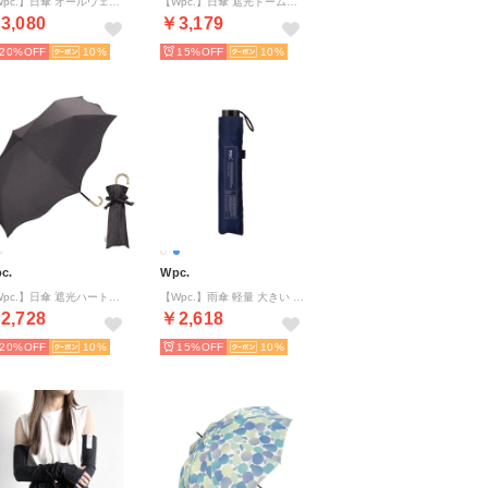
【Wpc.】日傘 オールウェザーパラソル 完全遮光 遮熱 UVカット100％ 晴雨兼用 軽量 レディース 折り畳み傘 （ブラック）
【Wpc.】日傘 遮光ドームパラソルフリル ミニ 大きい 完全遮光 遮熱 晴雨兼用 折りたたみ （ブルー）
3,080
￥3,179
20%
10
15%
10
c.
Wpc.
【Wpc.】日傘 遮光ハートメロウ ミニ 軽量 完全遮光 遮熱 晴雨兼用 レディース 折りたたみ傘 （チャコール）
【Wpc.】雨傘 軽量 大きい UNISEX AIRーLIGHT LARGE FOLD 親骨61cm 晴雨兼用 傘 メンズ レディース 折りたたみ傘 男性 女性 軽い スリム 折り畳み傘（ネイビー）
2,728
￥2,618
20%
10
15%
10