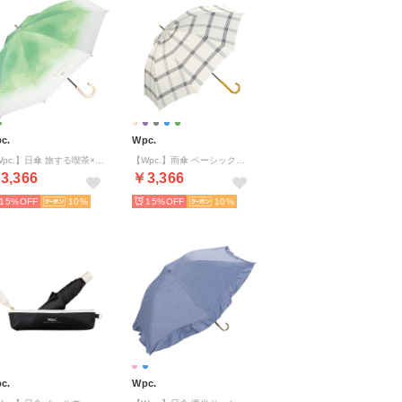
c.
Wpc.
【Wpc.】日傘 旅する喫茶×クリームソーダパラソル 完全遮光 遮熱 晴雨兼用 長傘 （グリーン）
【Wpc.】雨傘 ベーシックバンブーアンブレラ 58cm 晴雨兼用 レディース 長傘 （チェック）
3,366
￥3,366
15%
10
15%
10
c.
Wpc.