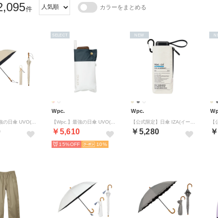
2,095
カラーをまとめる
件
SELECT
NEW
N
Wpc.
Wpc.
Wp
【Wpc.】最強の日傘 UVO(ウーボ) CALM 2段折 60cm 大きい 2WAY 完全遮光 遮熱 晴雨兼用 UVカット 大判 折りたたみ傘 （ベージュ）
【Wpc.】最強の日傘 UVO(ウーボ) 5段 53cm 大きい 完全遮光 遮熱 UVカット100％ 晴雨兼用 コンパクト 大きめ レディース 折りたたみ傘 折り畳み傘（オフ×ブルーグレー）
【公式限定】日傘 IZA(イーザ)〈高遮熱〉COOL & COMPACT クール&コンパクト 完全遮光 晴雨兼用 折りたたみ傘 メンズ レディース （オフ）
0
￥5,610
￥5,280
￥
15%
10