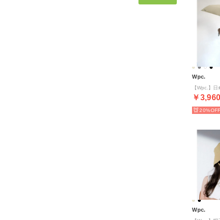
Wpc.
￥3,96
20%
Wpc.