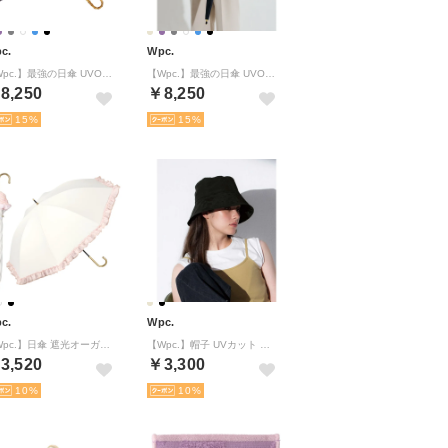
c.
Wpc.
【Wpc.】最強の日傘 UVO（ウーボ）12本骨 大きい 完全遮光 遮熱 晴雨兼用 耐風 丈夫 レディース 長傘 （刺繍フラワー/ ラベンダー）
【Wpc.】最強の日傘 UVO（ウーボ）12本骨 大きい 完全遮光 遮熱 晴雨兼用 耐風 丈夫 レディース 長傘 （タッセル/ ブラック）
8,250
￥8,250
15
15
c.
Wpc.
【Wpc.】日傘 遮光オーガンジーフリル 55cm 大きめ 完全遮光 遮熱 晴雨兼用 レディース長傘 （オフ）
【Wpc.】帽子 UVカット 接触冷感 バケットハット 遮光率100％ 日除け帽子 撥水 レディース （ブラック）
3,520
￥3,300
10
10