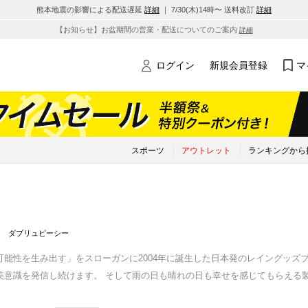
熊本地震の影響による配送遅延
詳細
｜ 7/30(木)14時〜 送料改訂
詳細
【お知らせ】お盆期間の営業・配送についてのご案内
詳細
ログイン
新規会員登録
マ
スポーツ
アウトレット
ランキングから
ダブリュピーシー
可能性を生み出す」をスローガンに2004年に誕生した日本発のレイングッズ
美意識を発信し続けます。 そして雨の日も晴れの日も幸せを感じてもらえる