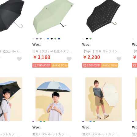
Wpc.
Wpc.
Wp
【Wpc.】日傘 遮光シルバーリボンハート 完全遮光 遮熱 UVカット 晴雨兼用 レディース 長傘 （ブラック）
日傘［大きい＆軽量＆スリム］エアライトラージパラソルユニセックス 59cm 完全遮光100％ 遮熱 UVカット 晴雨兼用 メンズ レディース 大きめ 折り畳み傘 折りたたみ傘 （ピスタチオ）【Wpc.公式】
【Wpc.】雨傘 リムラインスター ミニ 49cm 軽量 晴雨兼用 傘 レディース 折りたたみ傘 折り畳み傘 折りたたみ 折り畳み （ブラック）
0
￥3,168
￥2,200
￥
20%
10
20%
10
Wpc.
Wpc.
Wp
遮光KIDSパレットカラーパラソル ミニ （ブルー×サックス）
遮光KIDSパレットカラーパラソル （ブルー×サックス）
遮光KIDSパレットカラーパラソル （オフ）