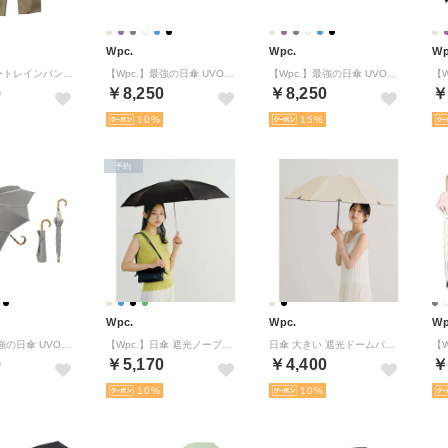
Wpc.
Wpc.
Wp
TPUラミネートレインパンツ ユニセックス Lサイズ メンズ レディース カッパ （ベージュ）
【Wpc.】最強の日傘 UVO（ウーボ）2段折 ミニ 55cm 大きい 完全遮光 遮熱 晴雨兼用 2WAY 折りたたみ傘 （タッセル／ オフ）
【Wpc.】最強の日傘 UVO（ウーボ）2段折 ミニ 50cm 完全遮光 遮熱 晴雨兼用 2WAY 折りたたみ傘 （フリル/ グレー）
0
￥8,250
￥8,250
￥
10
15
予約
Wpc.
Wpc.
Wp
【Wpc.】最強の日傘 UVO（ウーボ）2段折 ミニ 50cm 完全遮光 遮熱 晴雨兼用 2WAY 折りたたみ傘 （フローラル/ グレー）
【Wpc.】日傘 遮光ノーブルベーシック ミニ 50cm 完全遮光 遮熱 UVカット 晴雨兼用 レディース 折りたたみ傘 （ブラック）
日傘 大きい 遮光ドームパラソルワイドスカラップ ミニ 55cm 完全遮光100% 遮熱 UVカット 晴雨兼用 レディース 大きめ 折りたたみ傘 （ベージュ）【Wpc.公式】
0
￥5,170
￥4,400
￥
10
10