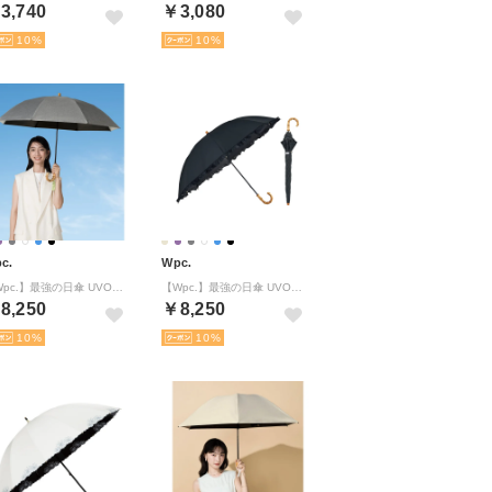
3,740
￥3,080
10
10
c.
Wpc.
【Wpc.】最強の日傘 UVO（ウーボ）2段折 ミニ 55cm 大きい 完全遮光 遮熱 晴雨兼用 2WAY 折りたたみ傘 （タッセル／ グレー）
【Wpc.】最強の日傘 UVO（ウーボ）60cm 大きい 完全遮光 遮熱 晴雨兼用 レディース 長傘 （フリル/ ブラック）
8,250
￥8,250
10
10