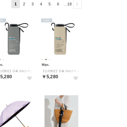
1
2
3
4
5
6
...18
EW
NEW
c.
Wpc.
【公式限定】日傘 IZA(イーザ)〈高遮熱〉COOL & COMPACT クール&コンパクト 完全遮光 晴雨兼用 折りたたみ傘 メンズ レディース （グレー）
【公式限定】日傘 IZA(イーザ)〈高遮熱〉COOL & COMPACT クール&コンパクト 完全遮光 晴雨兼用 折りたたみ傘 メンズ レディース （ベージュグレー）
5,280
￥5,280