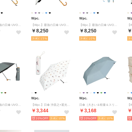
Wpc.
Wpc.
Wp
【Wpc.】最強の日傘 UVO（ウーボ）60cm 大きい 完全遮光 遮熱 晴雨兼用 レディース 長傘 （タッセル/ ブラック）
【Wpc.】最強の日傘 UVO（ウーボ）12本骨 大きい 完全遮光 遮熱 晴雨兼用 耐風 丈夫 レディース 長傘 （刺繍スカラップ/ オフ）
【Wpc.】最強の日傘 UVO（ウーボ）2段折 ミニ 55cm 大きい 完全遮光 遮熱 晴雨兼用 2WAY 折りたたみ傘 （タッセル／ サックス）
0
￥8,250
￥8,250
￥
15
10
Wpc.
Wpc.
Wp
【Wpc.】最強の日傘 UVO（ウーボ）CALM 3段折 55cm 大きい 完全遮光 遮熱 晴雨兼用 折りたたみ傘 （グレー）
【Wpc.】日傘 沖昌之×遮光軽量アンブレにゃん 完全遮光 遮熱 晴雨兼用 折りたたみ （オフ）
日傘［大きい＆軽量＆スリム］エアライトラージパラソルユニセックス 59cm 完全遮光100％ 遮熱 UVカット 晴雨兼用 メンズ レディース 大きめ 折り畳み傘 折りたたみ傘 （サックス）【Wpc.公式】
0
￥3,344
￥3,168
￥
20%
10
20%
10