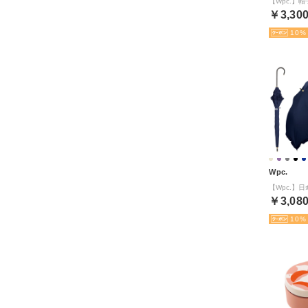
￥3,30
10
Wpc.
￥3,08
10