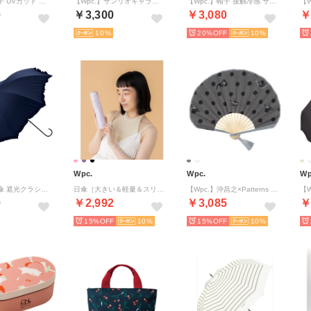
【Wpc.】帽子 UVカット 接触冷感 バケットハット 遮光率100％ 日除け帽子 撥水 レディース （ベージュ）
【Wpc.】サンリオキャラクターズ×Patterns ギフトボックス入り扇子 （スイートピーネイビー（クロミ））
【Wpc.】帽子 接触冷感 サンシェード UVハット 遮光 軽量 コンパクト 紐付き 洗濯可能 （ライトグレー）
0
￥3,300
￥3,080
￥
10
20%
10
Wpc.
Wpc.
Wp
【Wpc.】日傘 遮光クラシックフリル 完全遮光100％ 遮熱 UVカット 晴雨兼用 レディース 長傘 （ネイビー）
日傘［大きい＆軽量＆スリム］遮光軽量プレーンスリム 60cm 完全遮光100％ 遮熱 UVカット 晴雨兼用 レディース 大きめ 折りたたみ傘 折り畳み傘 （ラベンダー）【Wpc.公式限定】
【Wpc.】沖昌之×Patterns ギフトボックス入り扇子 かわいい ギフト プレゼント （グレー）
0
￥2,992
￥3,085
￥
15%
10
15%
10