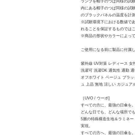
ランプを帽子のつば同様の試験片
内にある帽子のつば同様の試験
のブラックパネルの温度を計測
※試験環境下における数値で
れることを保証するものでは
※商品の形状やカラーによっ
ご使用になる前に製品に付属
紫外線 UV対策 レディース 女
洗濯可 洗濯OK 通気性 通勤 
オフホワイト ベージュ ブラッ
ュ 上品 無地 涼しい カジュア
［UVO / ウーボ]
すべての方に、最強の日傘を
どんな日でも、どんな場所で
5層の特殊構造生地＆ラミネート
実現。
すべての方へ、最強の日傘を