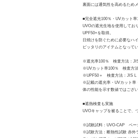
裏面には通気性を高めるため
■完全遮光100％・UVカット率1
UVOの遮光生地を使用しており
UPF50+を取得。
日焼けを防ぐために必要なハイ
ピッタリのアイテムとなって
※遮光率100％ 検査方法：JIS
※UVカット率100％ 検査方法：
※UPF50＋ 検査方法：JIS 
※記載の遮光率・UVカット率
体の性能を示す数値ではござ
■遮熱検査も実施
UVOキャップを被ることで、つ
※試験試料：UVO-CAP ベ
※試験方法：断熱性試験 赤外ラ