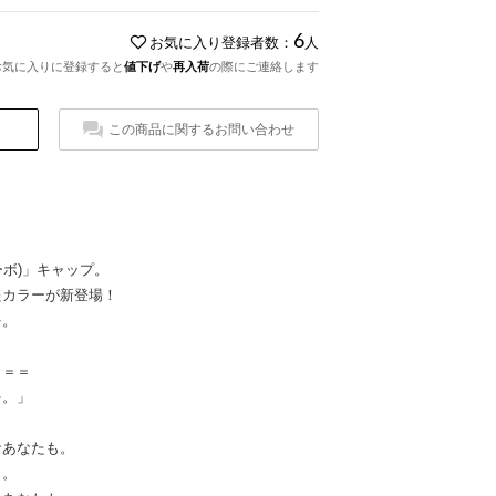
6
お気に入り登録者数：
人
お気に入りに登録すると
値下げ
や
再入荷
の際にご連絡します
この商品に関するお問い合わせ
ーボ)」キャップ。
たカラーが新登場！
を。
＝＝＝
を。」
なあなたも。
も。