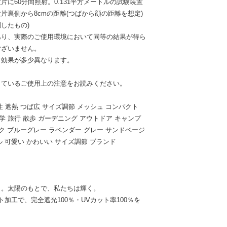
に60分間照射。0.131平方メートルの試験装置
片裏側から8cmの距離(つばから顔の距離を想定)
したもの)
あり、実際のご使用環境において同等の結果が得ら
ございません。
て効果が多少異なります。
しているご使用上の注意をお読みください。
性 遮熱 つば広 サイズ調節 メッシュ コンパクト
通学 旅行 散歩 ガーデニング アウトドア キャンプ
ク ブルーグレー ラベンダー グレー サンドベージ
ル 可愛い かわいい サイズ調節 ブランド
。
も。太陽のもとで、私たちは輝く。
加工で、完全遮光100％・UVカット率100％を
。