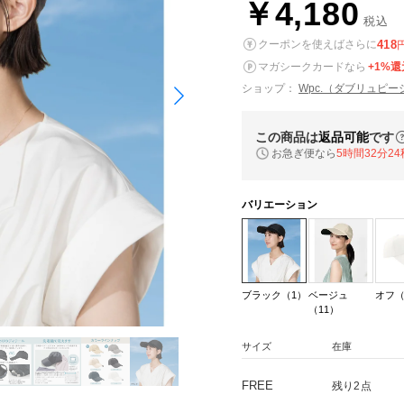
￥4,180
税込
418
クーポンを使えばさらに
マガシークカードなら
+1%還
ショップ：
Wpc.（ダブリュピー
この商品は
返品可能
です
お急ぎ便なら
5時間32分23
バリエーション
ブラック（1）
ベージュ
オフ（
（11）
サイズ
在庫
FREE
残り2点