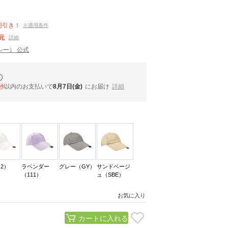
円引き！
※適用条件
元
詳細
シー） 公式
秒
以内
のお支払いで
8月7日(金)
にお届け
詳細
2）
ラベンダー
グレー（GY）
サンドベージ
（111）
ュ（SBE）
お気に入り
カートに入れる