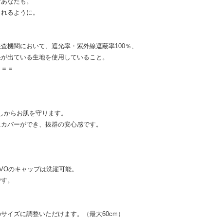
なあなたも。
られるように。
。
査機関において、遮光率・紫外線遮蔽率100％、
結果が出ている生地を使用していること。
＝＝＝
差しからお肌を守ります。
にカバーができ、抜群の安心感です。
VOのキャップは洗濯可能。
です。
サイズに調整いただけます。（最大60cm）