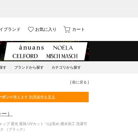
イブランド
お気に入り
カート
探す
ブランドから探す
カテゴリから探す
[ 前に戻る ]
ーポン
が使えます
利用条件を見る
シー）
ャップ 遮光 遮熱 UVカット つば長め 撥水加工 洗濯可
ース （ブラック）