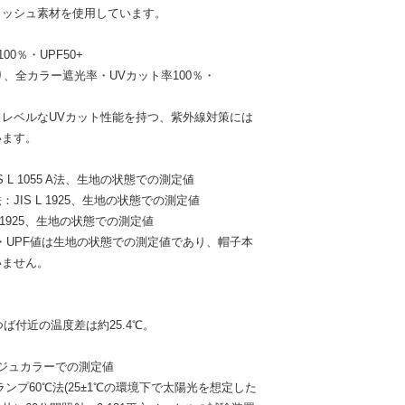
メッシュ素材を使用しています。
00％・UPF50+
、全カラー遮光率・UVカット率100％・
レベルなUVカット性能を持つ、紫外線対策には
います。
 L 1055 A法、生地の状態での測定値
JIS L 1925、生地の状態での測定値
L 1925、生地の状態での測定値
・UPF値は生地の状態での測定値であり、帽子本
いません。
ば付近の温度差は約25.4℃。
ージュカラーでの測定値
ンプ60℃法(25±1℃の環境下で太陽光を想定した