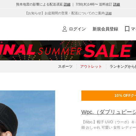
熊本地震の影響による配送遅延
詳細
｜ 7/30(木)14時〜 送料改訂
詳細
【お知らせ】お盆期間の営業・配送についてのご案内
詳細
ログイン
新規会員登録
マ
スポーツ
アウトレット
ランキングから
10% OFF
ク
Wpc.
（ダブリュピー
【Wpc.】帽子 UVO（ウーボ）キ
能 おしゃれ 可愛い 女性 レディ