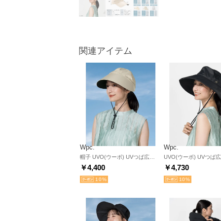
関連アイテム
Wpc.
Wpc.
帽子 UVO(ウーボ) UVつば広キャップ 【完全遮光100％ 遮熱 UVカット 熱中症対策 撥水加工 洗濯可能 おしゃれ 上品 女性 レディース】（ベージュ）【Wpc.】
￥4,400
￥4,730
10
10