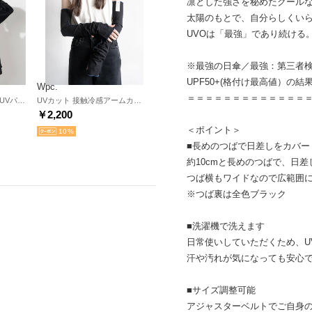
凛とした強さを秘めたクール
太陽のもとで、自分らしくい
UVOは「最強」であり続ける
※最強の日傘／最強：第三者検
UPF50+(格付け最高値）の
Wpc.
＝＝＝＝＝＝＝＝＝＝＝＝＝
【Wpc.】UVO(ウーボ) UVパーカー【返品不可商品】 （ブラック）
UVカット 接触冷感アームカバー 日除け 涼しい ロング丈 おしゃれ レディース （ブラック）【Wpc.】
￥2,200
＜ポイント＞
10
■長めのつばで日差しをカバー
約10cmと長めのつばで、日
つば横もワイドなので広範囲
※つば裏は全色ブラック
■洗濯機で洗えます
日常使いしていただくため、U
汗や汚れが気になっても安心
■サイズ調整可能
アジャスターベルトでご自身の