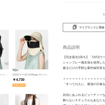
マイブランドに登録
商品説明
【完全遮光100％】「UVO(ウ
シャンブレー風生地を使用し
被るだけの手軽な紫外線対策
Wpc.
UVO(ウーボ) UVつば広ハット 遮光率100％ 遮熱 UVカット つば前後長め あご紐付き 洗濯可能 熱中症対策 帽子 上品 おしゃれ レディース（ブラック）【Wpc.】
UVO(ウーボ) UV4way サンバイザー 完全遮光100％ UVカット 撥水 帽子 紫外線対策 日除け 日焼け対策 フェイスカバー サンシェード レディース キャップ ハット 洗濯可能【返品不可商品】 （ベージュ）【Wpc.】
＝＝＝＝＝＝＝＝＝＝＝＝＝
￥4,730
「すべての人に、最強の日傘
10
自信にあふれるビューティー
飾らないナチュラルなあなた