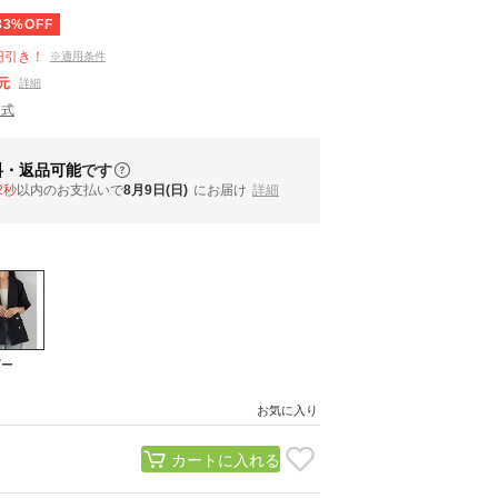
33%OFF
円引き！
※適用条件
元
詳細
公式
料・返品可能
です
1秒
以内
のお支払いで
8月9日(日)
にお届け
詳細
ビー
お気に入り
カートに入れる