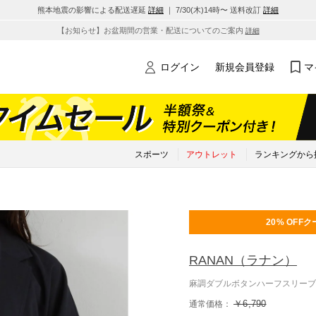
熊本地震の影響による配送遅延
詳細
｜ 7/30(木)14時〜 送料改訂
詳細
【お知らせ】お盆期間の営業・配送についてのご案内
詳細
ログイン
新規会員登録
マ
スポーツ
アウトレット
ランキングから
20% OFF
ク
RANAN
（ラナン）
麻調ダブルボタンハーフスリーブ
￥6,790
通常価格：