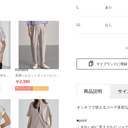
L
あり
LL
なし
マイブランドに登録
RANAN
〈Beautiful Cotton 綿100％〉 UVカット/接触冷感 ひんやりUVカットプチハイネック （オフホワイト）
美脚シルエットタックパンツ（股下61cm） （ライトグレー61）
￥2,390
20%
20
商品説明
サイ
オンオフで使えるコーデ多彩
■point
・きれいめに見えがちなジャ