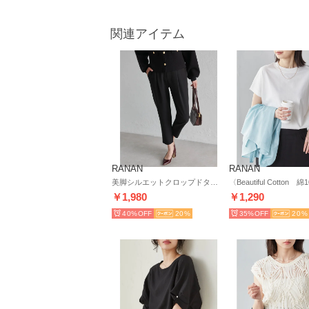
関連アイテム
RANAN
RANAN
美脚シルエットクロップドタックパンツ （ブラック）
￥1,980
￥1,290
40%
20
35%
20