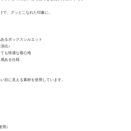
けで、グッとこなれた印象に。
感あるボックスシルエット
演出♪
じても快適な着心地
り感ある仕様
れい目に見える素材を使用しています。
使用）