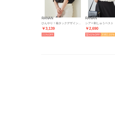
RANAN
RANAN
ひんやり！袖タックデザインきれい見えブラウス （ブラック）
￥3,139
￥2,690
21%
41%
20