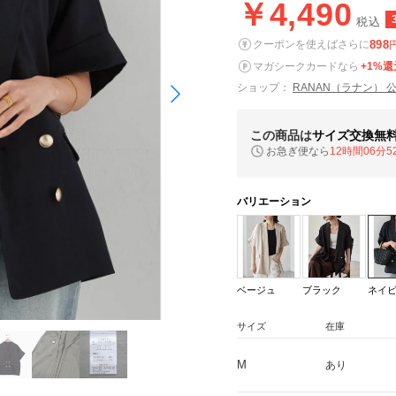
￥4,490
税込
898
クーポンを使えばさらに
マガシークカードなら
+1%還
ショップ：
RANAN（ラナン） 
この商品は
サイズ交換無
お急ぎ便なら
12時間06分5
バリエーション
ベージュ
ブラック
ネイ
サイズ
在庫
M
あり