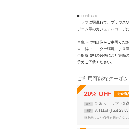
===================
■coordinate
・ラフに羽織れて、ブラウス
デニム等のカジュアルコーデ
※色味は物画像をご参照くだ
※ご覧のモニター環境により
※撮影照明の関係により実際
予めご了承ください。
ご利用可能なクーポン
20
%
OFF
対象商
対象
ショップ
3 
条件
8月11日 (Tue) 23:
期間
※返品により条件を満たさない