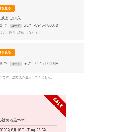
品を見る
点以上
59まで
SCYH-0945-H0807B
コード
場合、割引は無効になります
品を見る
59まで
SCYH-0945-H0808A
コード
1つです。注文後の適用はできません。
ル対象商品です。
2026年8月18日 (Tue) 23:59