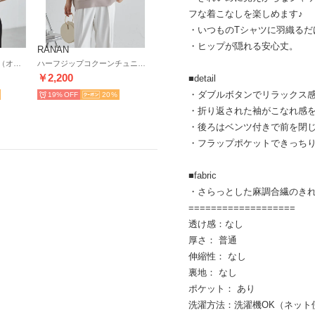
フな着こなしを楽しめます♪
・いつものTシャツに羽織るだ
・ヒップが隠れる安心丈。
RANAN
シアー刺しゅうベスト （オフホワイト）
ハーフジップコクーンチュニック （グレージュ）
￥2,200
■detail
・ダブルボタンでリラックス
19%
20
・折り返された袖がこなれ感を
・後ろはベンツ付きで前を閉
・フラップポケットできっち
■fabric
・さらっとした麻調合繊のき
===================
透け感：なし
厚さ： 普通
伸縮性： なし
裏地： なし
ポケット： あり
洗濯方法：洗濯機OK（ネット