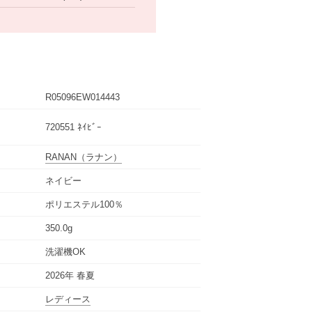
R05096EW014443
720551 ﾈｲﾋﾞｰ
RANAN
（ラナン）
ネイビー
ポリエステル100％
350.0g
洗濯機OK
2026年 春夏
レディース