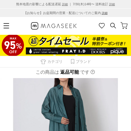
熊本地震の影響による配送遅延
｜ 7/30(木)14時〜 送料改訂
詳細
詳細
【お知らせ】お盆期間の営業・配送についてのご案内
詳細
カテゴリ
ブランド
この商品は
返品可能
です