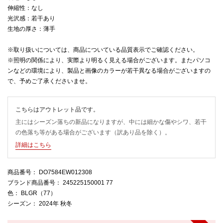
伸縮性：なし
光沢感：若干あり
生地の厚さ：薄手
※取り扱いについては、商品についている品質表示でご確認ください。
※照明の関係により、実際より明るく見える場合がございます。またパソコ
ンなどの環境により、製品と画像のカラーが若干異なる場合がございますの
で、予めご了承くださいませ。
こちらはアウトレット品です。
主にはシーズン落ちの新品になりますが、中には細かな傷やシワ、若干
の色落ち等がある場合がございます（訳あり品を除く）。
詳細はこちら
商品番号
： DO7584EW012308
ブランド商品番号
： 245225150001 77
色
： BLGR（77）
シーズン
： 2024年 秋冬