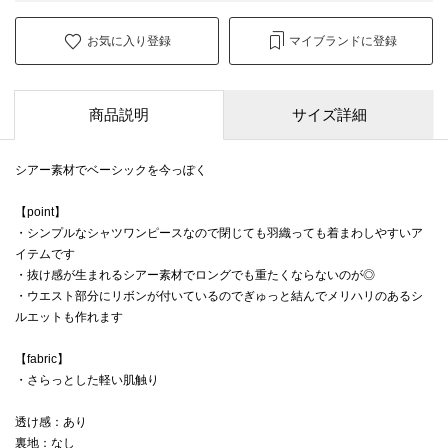
お気に入り登録
マイブランドに登録
商品説明
サイズ詳細
シアー素材でベーシックを今っぽく
【point】
・シンプルなシャツワンピースなので閉じても羽織っても着まわしやすいア
イテムです
・抜け感が生まれるシアー素材でロングでも重たくならないのが◎
・ウエスト部分にリボンが付いているのでぎゅっと結んでメリハリのあるシ
ルエットも作れます
【fabric】
・さらっとした軽い肌触り
透け感：あり
裏地：なし