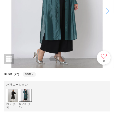
1
/
6
0
BLGR（77）
38/M
○
バリエーション
BLK（0
BLGR（7
9）
7）