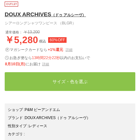
DOUX ARCHIVES
（ドゥ アルシーヴ）
シアーロングシャツワンピース （BLGR）
￥13,200
通常価格：
￥5,280
60%OFF
税込
マガシークカードなら
+1%還元
詳細
お急ぎ便なら
13時間22分21秒
以内
のお支払いで
8月10日(月)
にお届け
詳細
サイズ・色を選ぶ
ショップ
:
P&M ピーアンドエム
ブランド
:
DOUX ARCHIVES
（ドゥ アルシーヴ）
性別タイプ
:
レディース
カテゴリ
: