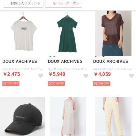
お気に入りブランド
セール・クーポン
DOUX ARCHIVES
DOUX ARCHIVES
DOUX ARCHIVES
フレンチスリーブプリントTee【Bright】 （WH/BK）
タックフレアシャツワンピース （GRN）
スパンコールメッシュニット （BRN）
￥2,475
￥5,940
￥4,059
55%
55%
55%