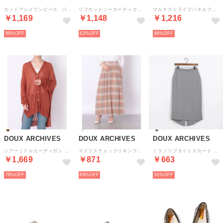
カットアシメワンピース （IVORY）
リブカットソーカーディガン+タンクトップSET （GRAY）
マルチストライプパネルフレアスカート （GREEN）
￥1,169
￥1,148
￥1,216
88%
82%
86%
DOUX ARCHIVES
DOUX ARCHIVES
DOUX ARCHIVES
シアーミドルカーディガン （TERRACOTTA）
マドラスチェックリネンフレアスカート （CAMEL）
ミラノリブタイトスカート （GRY）
￥1,669
￥871
￥663
78%
89%
91%