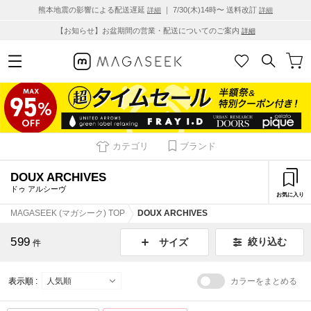
熊本地震の影響による配送遅延
｜ 7/30(木)14時〜 送料改訂
詳細
詳細
【お知らせ】お盆期間の営業・配送についてのご案内
詳細
カテゴリ
ブランド
DOUX ARCHIVES
ドゥ アルシーヴ
お気に入り
MAGASEEK (マガシーク) TOP
DOUX ARCHIVES
599
絞り込む
サイズ
件
表示順 :
カラーをまとめる