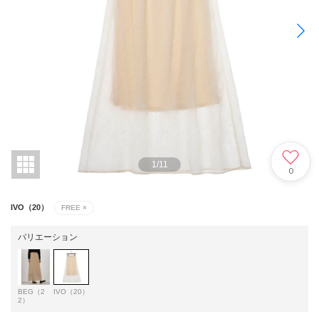
1
/
11
0
IVO（20）
FREE
×
バリエーション
BEG（2
IVO（20）
2）