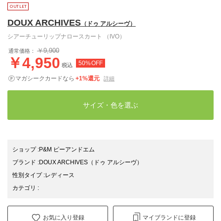
DOUX ARCHIVES
（ドゥ アルシーヴ）
シアーチューリップナロースカート （IVO）
￥9,900
通常価格：
￥4,950
50%OFF
税込
マガシークカードなら
+1%還元
詳細
サイズ・色を選ぶ
ショップ
:
P&M ピーアンドエム
ブランド
:
DOUX ARCHIVES
（ドゥ アルシーヴ）
性別タイプ
:
レディース
カテゴリ
:
お気に入り登録
マイブランドに登録