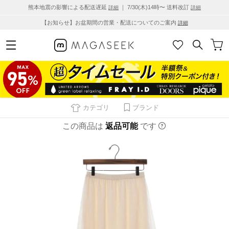
熊本地震の影響による配送遅延
｜ 7/30(木)14時〜 送料改訂
詳細
詳細
【お知らせ】お盆期間の営業・配送についてのご案内
詳細
カテゴリ
ブランド
この商品は
返品可能
です