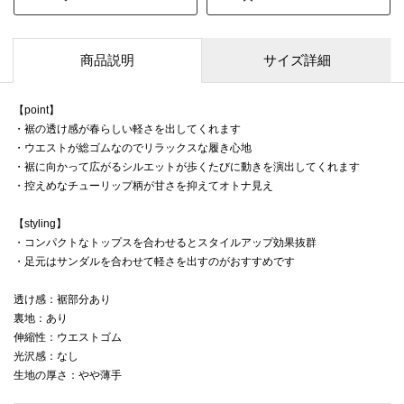
商品説明
サイズ詳細
【point】
・裾の透け感が春らしい軽さを出してくれます
・ウエストが総ゴムなのでリラックスな履き心地
・裾に向かって広がるシルエットが歩くたびに動きを演出してくれます
・控えめなチューリップ柄が甘さを抑えてオトナ見え
【styling】
・コンパクトなトップスを合わせるとスタイルアップ効果抜群
・足元はサンダルを合わせて軽さを出すのがおすすめです
透け感：裾部分あり
裏地：あり
伸縮性：ウエストゴム
光沢感：なし
生地の厚さ：やや薄手