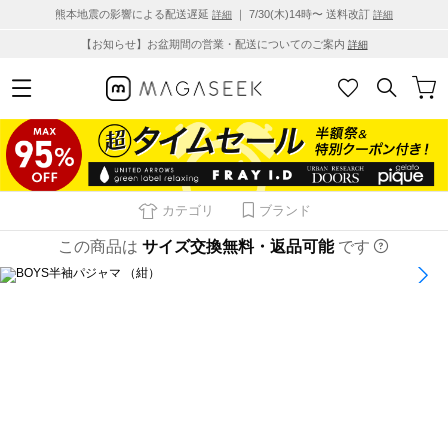
熊本地震の影響による配送遅延
｜ 7/30(木)14時〜 送料改訂
詳細
詳細
【お知らせ】お盆期間の営業・配送についてのご案内
詳細
カテゴリ
ブランド
この商品は
サイズ交換無料・返品可能
です
1
/
15