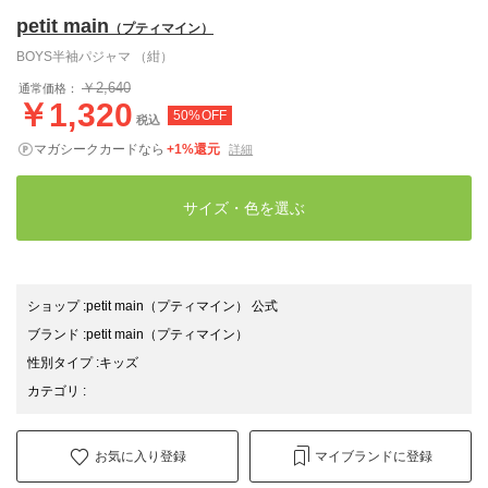
petit main
（プティマイン）
BOYS半袖パジャマ （紺）
￥2,640
通常価格：
￥1,320
50%OFF
税込
マガシークカードなら
+1%還元
詳細
サイズ・色を選ぶ
ショップ
:
petit main（プティマイン） 公式
ブランド
:
petit main
（プティマイン）
性別タイプ
:
キッズ
カテゴリ
:
お気に入り登録
マイブランドに登録