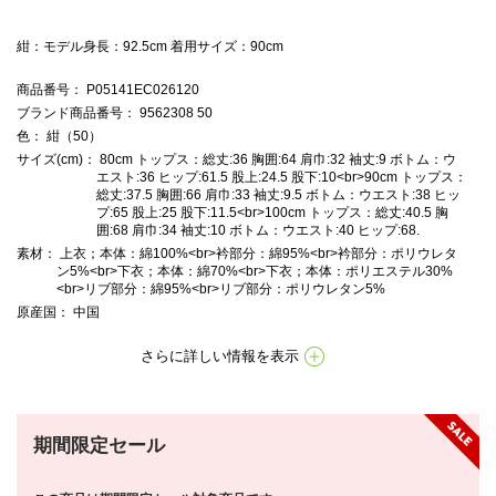
紺：モデル身長：92.5cm 着用サイズ：90cm
商品番号
： P05141EC026120
ブランド商品番号
： 9562308 50
色
： 紺（50）
サイズ(cm)
： 80cm トップス：総丈:36 胸囲:64 肩巾:32 袖丈:9 ボトム：ウ
エスト:36 ヒップ:61.5 股上:24.5 股下:10<br>90cm トップス：
総丈:37.5 胸囲:66 肩巾:33 袖丈:9.5 ボトム：ウエスト:38 ヒッ
プ:65 股上:25 股下:11.5<br>100cm トップス：総丈:40.5 胸
囲:68 肩巾:34 袖丈:10 ボトム：ウエスト:40 ヒップ:68.
素材
： 上衣；本体：綿100%<br>衿部分：綿95%<br>衿部分：ポリウレタ
ン5%<br>下衣；本体：綿70%<br>下衣；本体：ポリエステル30%
<br>リブ部分：綿95%<br>リブ部分：ポリウレタン5%
原産国
： 中国
さらに詳しい情報を表示
期間限定セール