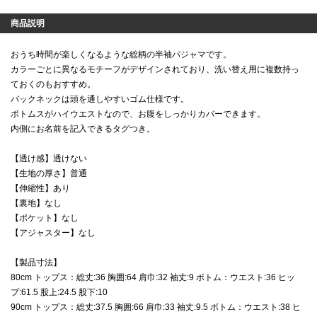
商品説明
おうち時間が楽しくなるような総柄の半袖パジャマです。
カラーごとに異なるモチーフがデザインされており、洗い替え用に複数持っ
ておくのもおすすめ。
バックネックは頭を通しやすいゴム仕様です。
ボトムスがハイウエストなので、お腹をしっかりカバーできます。
内側にお名前を記入できるタグつき。
【透け感】透けない
【生地の厚さ】普通
【伸縮性】あり
【裏地】なし
【ポケット】なし
【アジャスター】なし
【製品寸法】
80cm トップス：総丈:36 胸囲:64 肩巾:32 袖丈:9 ボトム：ウエスト:36 ヒッ
プ:61.5 股上:24.5 股下:10
90cm トップス：総丈:37.5 胸囲:66 肩巾:33 袖丈:9.5 ボトム：ウエスト:38 ヒ