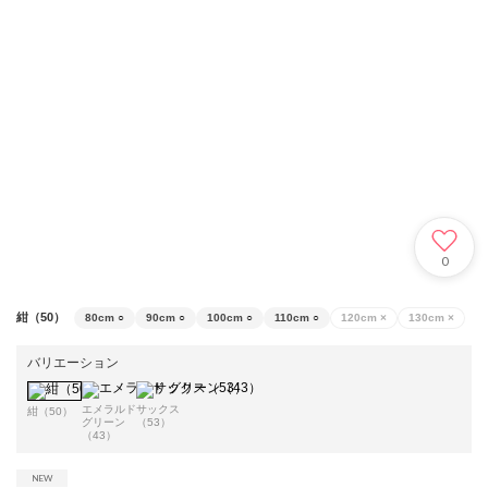
0
紺（50）
80cm
○
90cm
○
100cm
○
110cm
○
120cm
×
130cm
×
バリエーション
エメラルド
サックス
紺（50）
グリーン
（53）
（43）