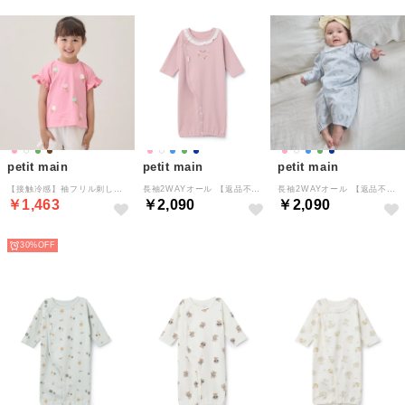
petit main
petit main
petit main
【接触冷感】袖フリル刺しゅうTシャツ （ピンク）
長袖2WAYオール 【返品不可商品】 （ピンク）
長袖2WAYオール 【返品不可商品】 （ライト ブルー）
￥1,463
￥2,090
￥2,090
NEW
NEW
NEW
30%