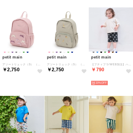
petit main
petit main
petit main
アソートリュック（S） （ピンク）
アソートリュック（S） （ライト グリーン）
【プティプラ/WEB別注】ハーフパンツ （黒）
￥2,750
￥2,750
￥790
NEW
NEW
NEW
20%