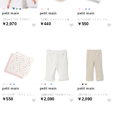
petit main
petit main
petit main
【Pixer】TOY STORY / アップリケ半袖Tシャツ （オフ ホワイト）
【抗菌】ウェットシート蓋 （ベージュ）
ガーゼ小3P （ライト ブルー）
￥2,970
￥440
￥550
NEW
NEW
NEW
petit main
petit main
petit main
ガーゼ小3P （ライト ピンク）
【接触冷感】7分丈裾フリルレギンス （アイボリー）
【防汚加工】ハートジャガードフレアパンツ （ECRU(キナリ)）
￥550
￥2,090
￥2,090
NEW
NEW
NEW