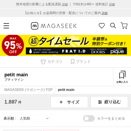
熊本地震の影響による配送遅延
｜ 7/30(木)14時〜 送料改訂
詳細
詳細
【お知らせ】お盆期間の営業・配送についてのご案内
詳細
カテゴリ
ブランド
petit main
プティマイン
お気に入り
MAGASEEK (マガシーク) TOP
petit main
1,887
絞り込む
サイズ
件
表示順 :
カラーをまとめる