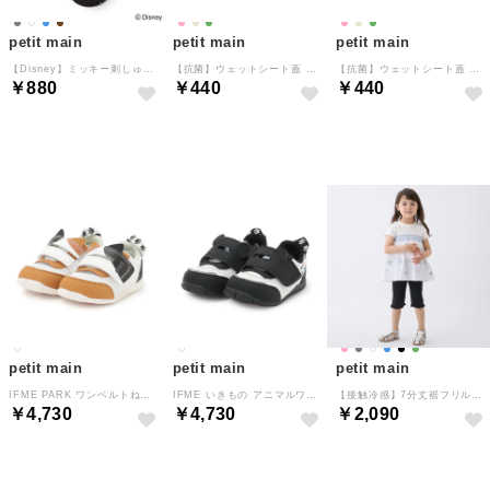
petit main
petit main
petit main
【Disney】ミッキー刺しゅうソックス （チャコール）
【抗菌】ウェットシート蓋 （ライト ピンク）
【抗菌】ウェットシート蓋 （グリーン）
￥880
￥440
￥440
NEW
NEW
NEW
petit main
petit main
petit main
IFME PARK ワンベルトねこちゃんスニーカー （オフ ホワイト）
IFME いきもの アニマルワンベルトスニーカー （オフ ホワイト）
【接触冷感】7分丈裾フリルレギンス （黒）
￥4,730
￥4,730
￥2,090
NEW
NEW
NEW