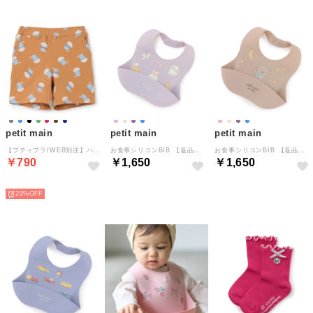
petit main
petit main
petit main
【プティプラ/WEB別注】ハーフパンツ （キャメル）
お食事シリコンBIB 【返品不可商品】 （ラベンダー）
お食事シリコンBIB 【返品不可商品】 （ベージュ）
￥790
￥1,650
￥1,650
NEW
NEW
NEW
20%