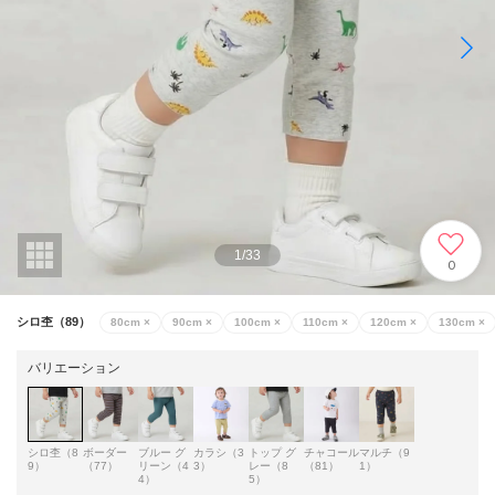
1
/
33
0
シロ杢（89）
80cm
×
90cm
×
100cm
×
110cm
×
120cm
×
130cm
×
バリエーション
シロ杢（8
ボーダー
ブルー グ
カラシ（3
トップ グ
チャコール
マルチ（9
9）
（77）
リーン（4
3）
レー（8
（81）
1）
4）
5）