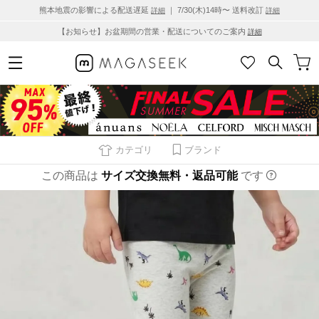
熊本地震の影響による配送遅延
｜ 7/30(木)14時〜 送料改訂
詳細
詳細
【お知らせ】お盆期間の営業・配送についてのご案内
詳細
カテゴリ
ブランド
この商品は
サイズ交換無料・返品可能
です