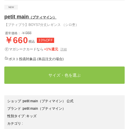
petit main
（プティマイン）
【プティプラ】BOYS7分丈レギンス （シロ杢）
￥988
通常価格：
￥660
33%OFF
税込
マガシークカードなら
+1%還元
詳細
ポスト投函対象品 (単品注文の場合)
サイズ・色を選ぶ
ショップ
:
petit main（プティマイン） 公式
ブランド
:
petit main
（プティマイン）
性別タイプ
:
キッズ
カテゴリ
: