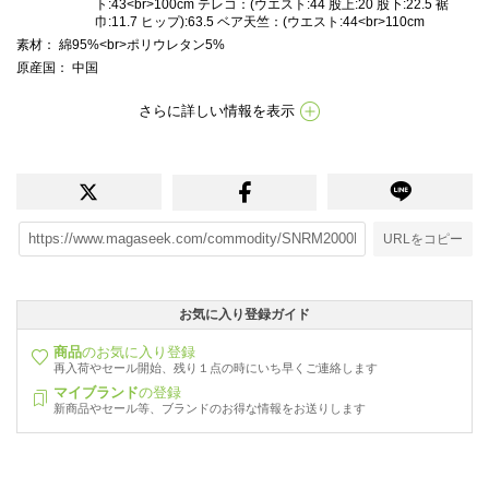
ト:43<br>100cm テレコ：(ウエスト:44 股上:20 股下:22.5 裾
巾:11.7 ヒップ):63.5 ベア天竺：(ウエスト:44<br>110cm
素材
： 綿95%<br>ポリウレタン5%
原産国
： 中国
さらに詳しい情報を表示
URLをコピー
お気に入り登録ガイド
商品
のお気に入り登録
再入荷やセール開始、残り１点の時にいち早くご連絡します
マイブランド
の登録
新商品やセール等、ブランドのお得な情報をお送りします