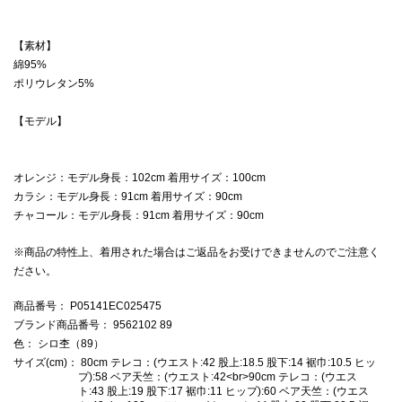
【素材】
綿95%
ポリウレタン5%
【モデル】
オレンジ：モデル身長：102cm 着用サイズ：100cm
カラシ：モデル身長：91cm 着用サイズ：90cm
チャコール：モデル身長：91cm 着用サイズ：90cm
※商品の特性上、着用された場合はご返品をお受けできませんのでご注意く
ださい。
商品番号
： P05141EC025475
ブランド商品番号
： 9562102 89
色
： シロ杢（89）
サイズ(cm)
： 80cm テレコ：(ウエスト:42 股上:18.5 股下:14 裾巾:10.5 ヒッ
プ):58 ベア天竺：(ウエスト:42<br>90cm テレコ：(ウエス
ト:43 股上:19 股下:17 裾巾:11 ヒップ):60 ベア天竺：(ウエス