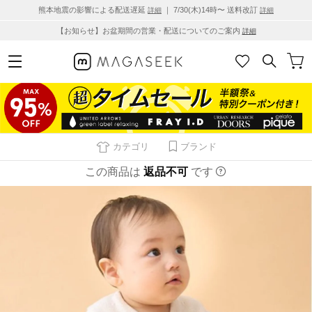
熊本地震の影響による配送遅延
｜ 7/30(木)14時〜 送料改訂
詳細
詳細
【お知らせ】お盆期間の営業・配送についてのご案内
詳細
カテゴリ
ブランド
この商品は
返品不可
です