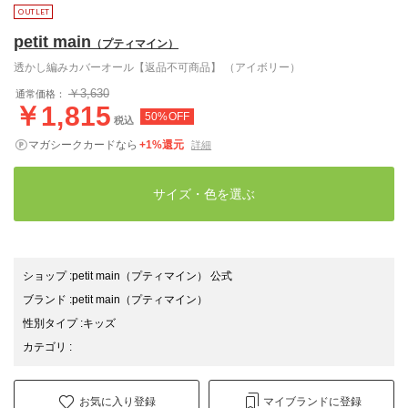
petit main
（プティマイン）
透かし編みカバーオール【返品不可商品】 （アイボリー）
￥3,630
通常価格：
￥1,815
50%OFF
税込
マガシークカードなら
+1%還元
詳細
サイズ・色を選ぶ
ショップ
:
petit main（プティマイン） 公式
ブランド
:
petit main
（プティマイン）
性別タイプ
:
キッズ
カテゴリ
:
お気に入り登録
マイブランドに登録