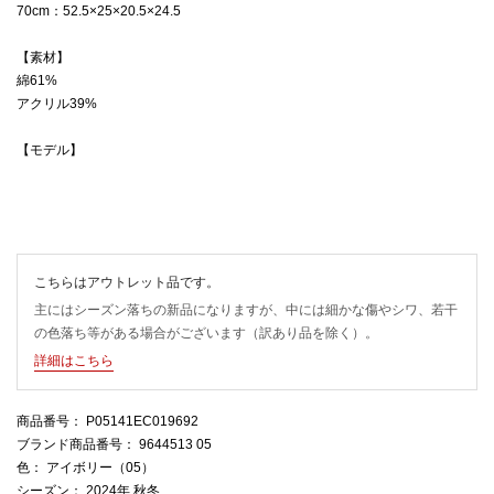
70cm：52.5×25×20.5×24.5
【素材】
綿61%
アクリル39%
【モデル】
こちらはアウトレット品です。
主にはシーズン落ちの新品になりますが、中には細かな傷やシワ、若干
の色落ち等がある場合がございます（訳あり品を除く）。
詳細はこちら
商品番号
： P05141EC019692
ブランド商品番号
： 9644513 05
色
： アイボリー（05）
シーズン
： 2024年 秋冬