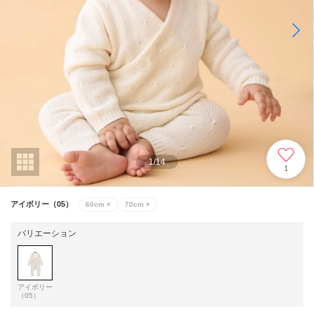
1
/
14
1
アイボリー（05）
60cm
×
70cm
×
バリエーション
アイボリー
（05）