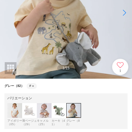
1
/
15
1
グレー（82）
F
○
バリエーション
アイボリー
薄ベージュ
キャメル
カーキ（4
グレー（8
（05）
（29）
（25）
1）
2）