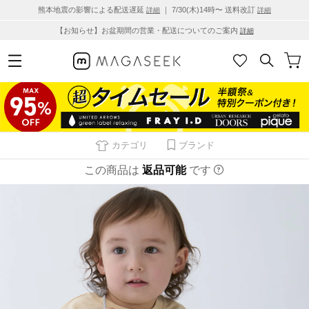
熊本地震の影響による配送遅延
｜ 7/30(木)14時〜 送料改訂
詳細
詳細
【お知らせ】お盆期間の営業・配送についてのご案内
詳細
カテゴリ
ブランド
この商品は
返品可能
です