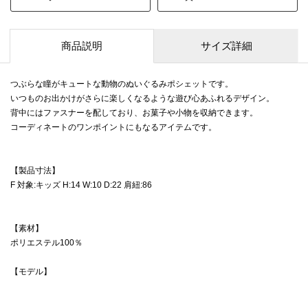
商品説明
サイズ詳細
つぶらな瞳がキュートな動物のぬいぐるみポシェットです。
いつものお出かけがさらに楽しくなるような遊び心あふれるデザイン。
背中にはファスナーを配しており、お菓子や小物を収納できます。
コーディネートのワンポイントにもなるアイテムです。
【製品寸法】
F 対象:キッズ H:14 W:10 D:22 肩紐:86
【素材】
ポリエステル100％
【モデル】