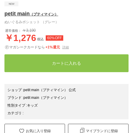
petit main
（プティマイン）
ぬいぐるみポシェット （グレー）
￥3,190
通常価格：
￥1,276
60%OFF
税込
マガシークカードなら
+1%還元
詳細
カートに入れる
ショップ
:
petit main（プティマイン） 公式
ブランド
:
petit main
（プティマイン）
性別タイプ
:
キッズ
カテゴリ
:
お気に入り登録
マイブランドに登録