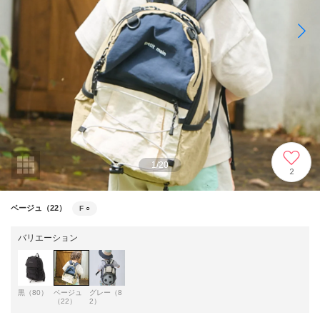
1
/
20
2
ベージュ（22）
F
○
バリエーション
黒（80）
ベージュ
グレー（8
（22）
2）