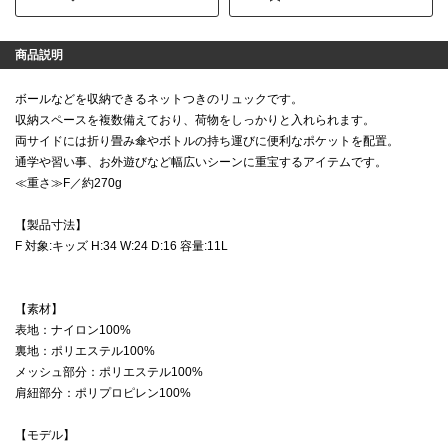
商品説明
ボールなどを収納できるネットつきのリュックです。
収納スペースを複数備えており、荷物をしっかりと入れられます。
両サイドには折り畳み傘やボトルの持ち運びに便利なポケットを配置。
通学や習い事、お外遊びなど幅広いシーンに重宝するアイテムです。
≪重さ≫F／約270g
【製品寸法】
F 対象:キッズ H:34 W:24 D:16 容量:11L
【素材】
表地：ナイロン100%
裏地：ポリエステル100%
メッシュ部分：ポリエステル100%
肩紐部分：ポリプロピレン100%
【モデル】