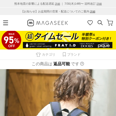
熊本地震の影響による配送遅延
｜ 7/30(木)14時〜 送料改訂
詳細
詳細
【お知らせ】お盆期間の営業・配送についてのご案内
詳細
カテゴリ
ブランド
この商品は
返品可能
です