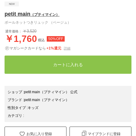
petit main
（プティマイン）
ボールネットつきリュック （ベージュ）
￥3,520
通常価格：
￥1,760
50%OFF
税込
マガシークカードなら
+1%還元
詳細
カートに入れる
ショップ
:
petit main（プティマイン） 公式
ブランド
:
petit main
（プティマイン）
性別タイプ
:
キッズ
カテゴリ
:
お気に入り登録
マイブランドに登録