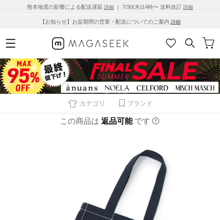
熊本地震の影響による配送遅延
｜ 7/30(木)14時〜 送料改訂
詳細
詳細
【お知らせ】お盆期間の営業・配送についてのご案内
詳細
カテゴリ
ブランド
この商品は
返品可能
です