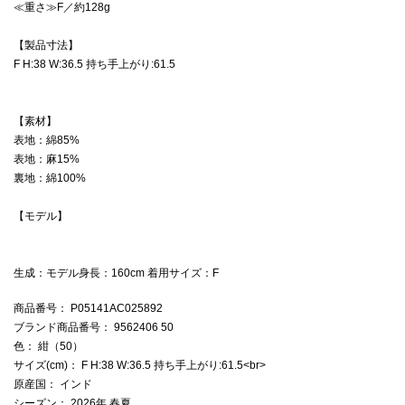
≪重さ≫F／約128g
【製品寸法】
F H:38 W:36.5 持ち手上がり:61.5
【素材】
表地：綿85%
表地：麻15%
裏地：綿100%
【モデル】
生成：モデル身長：160cm 着用サイズ：F
商品番号
： P05141AC025892
ブランド商品番号
： 9562406 50
色
： 紺（50）
サイズ(cm)
： F H:38 W:36.5 持ち手上がり:61.5<br>
原産国
： インド
シーズン
： 2026年 春夏