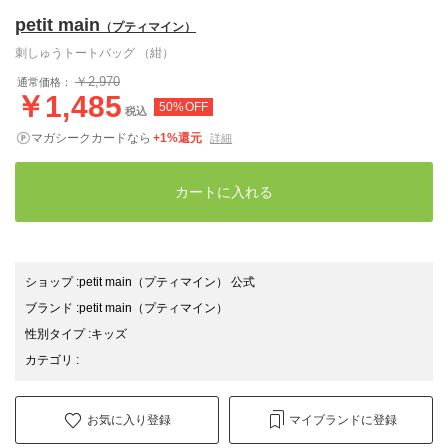
petit main
（プティマイン）
刺しゅうトートバッグ （紺）
￥2,970
通常価格：
￥1,485
50%OFF
税込
マガシークカードなら
+1%還元
詳細
カートに入れる
ショップ
:
petit main（プティマイン） 公式
ブランド
:
petit main
（プティマイン）
性別タイプ
:
キッズ
カテゴリ
:
お気に入り登録
マイブランドに登録