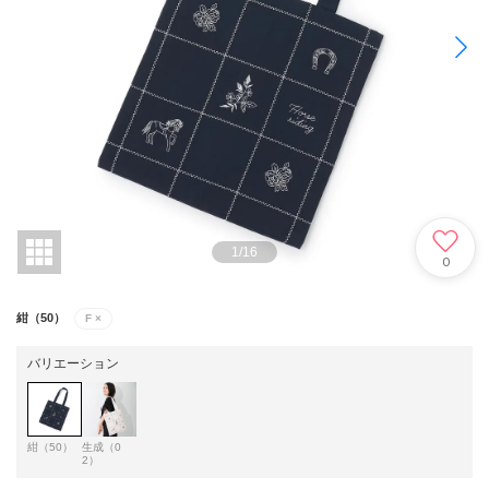
1
/
16
0
紺（50）
F
×
バリエーション
紺（50）
生成（0
2）