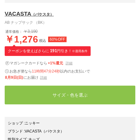
VACASTA
（バケスタ）
AB ナップサック （BK）
￥3,190
通常価格：
￥1,276
60%OFF
税込
クーポンを使えばさらに
191
円引き！
※適用条件
マガシークカードなら
+1%還元
詳細
お急ぎ便なら
11時間47分23秒
以内
のお支払いで
8月9日(日)
にお届け
詳細
サイズ・色を選ぶ
ショップ
:
ニッキー
ブランド
:
VACASTA
（バケスタ）
性別タイプ
:
キッズ