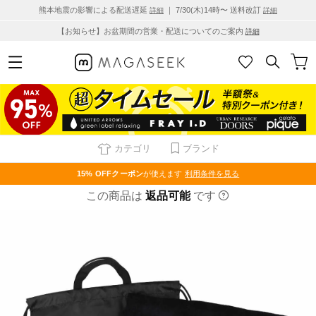
熊本地震の影響による配送遅延
｜ 7/30(木)14時〜 送料改訂
詳細
詳細
【お知らせ】お盆期間の営業・配送についてのご案内
詳細
カテゴリ
ブランド
15% OFF
クーポン
が使えます
利用条件を見る
この商品は
返品可能
です