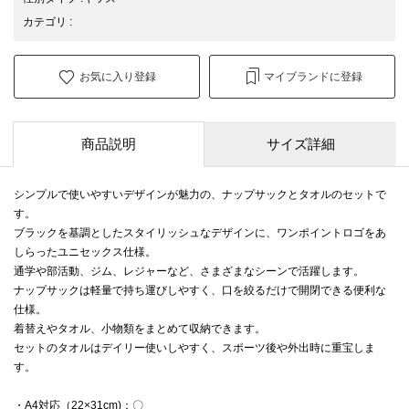
カテゴリ
:
お気に入り登録
マイブランドに登録
商品説明
サイズ詳細
シンプルで使いやすいデザインが魅力の、ナップサックとタオルのセットで
す。
ブラックを基調としたスタイリッシュなデザインに、ワンポイントロゴをあ
しらったユニセックス仕様。
通学や部活動、ジム、レジャーなど、さまざまなシーンで活躍します。
ナップサックは軽量で持ち運びしやすく、口を絞るだけで開閉できる便利な
仕様。
着替えやタオル、小物類をまとめて収納できます。
セットのタオルはデイリー使いしやすく、スポーツ後や外出時に重宝しま
す。
・A4対応（22×31cm)：〇