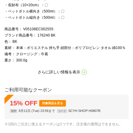
・長財布（10×20cm）：〇
・ペットボトル横向き（500ml）：〇
・ペットボトル縦向き（500ml）：〇
商品番号
： V05108EC002555
ブランド商品番号
： 176240 BK
色
： BK
素材
： 本体：ポリエステル 持ち手 紐部分：ポリプロピレン タオル 綿100％
備考
： クロージング：巾着
重さ
： 300.0g
さらに詳しい情報を表示
ご利用可能なクーポン
15
%
OFF
対象商品を見る
8月11日 (Tue) 23:59まで
SCYH-SHOP-H0807B
期間
コード
※1回のご注文に使えるクーポンは1つです。注文後の適用はできません。