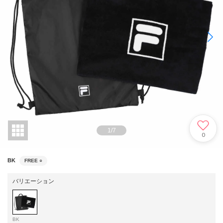
1
/
7
0
BK
FREE
○
バリエーション
BK