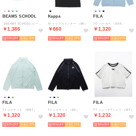
BEAMS SCHOOL
Kappa
FILA
【BEAMS SCHOOL:ビームス スクール】キッズ 上履き 男女兼用 （BL）
AI トップスインナー （BK）
TO パーカー （SAX）
￥1,386
￥660
￥1,320
30%
15
60%
15
60%
15
FILA
FILA
FILA
TJ ジャケット （MNT）
TJ ジャケット （BK）
TT ハンソデTシャツ （WT）
￥1,320
￥1,320
￥1,232
60%
15
60%
15
60%
15