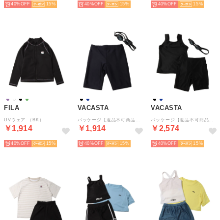
40%
15
40%
15
40%
15
FILA
VACASTA
VACASTA
UVウェア （BK）
パッケージ【返品不可商品】 （NV）
パッケージ【返品不可商品】 （BK）
￥1,914
￥1,914
￥2,574
40%
15
40%
15
40%
15