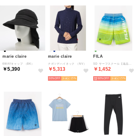
marie claire
marie claire
FILA
6WAYキャップ （BK）
ナガソデハイネック （NV）
SD サーフスクール【返品不可商品】 （LIM）
￥5,390
￥5,313
￥1,452
30%
15
60%
15