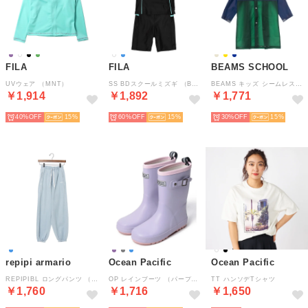
FILA
FILA
BEAMS SCHOOL
UVウェア （MNT）
SS BDスクールミズギ （BSA）
BEAMS キッズ シームレスレインコート （NV）
￥1,914
￥1,892
￥1,771
40%
15
60%
15
30%
15
repipi armario
Ocean Pacific
Ocean Pacific
REPIPIBL ロングパンツ （SAX）
OP レインブーツ （パープル）
TT ハンソデTシャツ
￥1,760
￥1,716
￥1,650