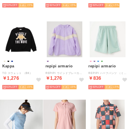
60%
15
60%
15
60%
15
Kappa
repipi armario
repipi armario
TO スウェット （BK）
REPIPI ウインドブレーカー （パープル）
REPIPI ハーフパンツ （ミント）
￥1,276
￥1,276
￥836
60%
15
60%
15
60%
15