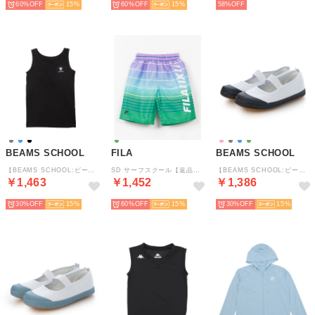
60%
15
60%
15
58%
BEAMS SCHOOL
FILA
BEAMS SCHOOL
【BEAMS SCHOOL:ビームス スクール】ガールズ キャミブラトップ （BK）
SD サーフスクール【返品不可商品】 （GN）
【BEAMS SCHOOL:ビームス スクール】キッズ 上履き 男女兼用 （CGY）
￥1,463
￥1,452
￥1,386
30%
15
60%
15
30%
15