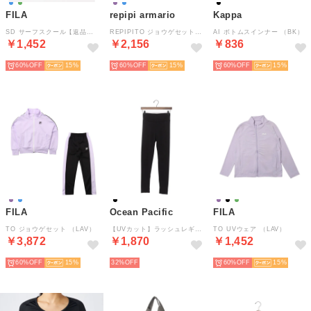
FILA
repipi armario
Kappa
SD サーフスクール【返品不可商品】 （BL）
REPIPITO ジョウゲセット （SAX）
AI ボトムスインナー （BK）
￥1,452
￥2,156
￥836
60%
15
60%
15
60%
15
FILA
Ocean Pacific
FILA
TO ジョウゲセット （LAV）
【UVカット】ラッシュレギンス
TO UVウェア （LAV）
￥3,872
￥1,870
￥1,452
60%
15
32%
60%
15