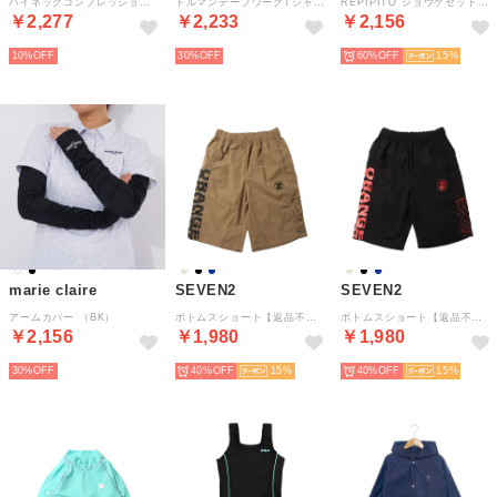
ハイネックコンプレッション （ブラック）
ドルマンテープワークTシャツ （ネイビー）
REPIPITO ジョウゲセット （WT）
￥2,277
￥2,233
￥2,156
10%
30%
60%
15
marie claire
SEVEN2
SEVEN2
アームカバー （BK）
ボトムスショート【返品不可商品】 （BE）
ボトムスショート【返品不可商品】 （BK）
￥2,156
￥1,980
￥1,980
30%
40%
15
40%
15