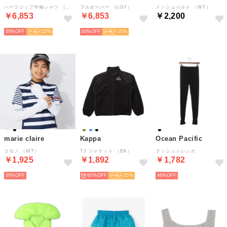
ハーフジップ半袖シャツ （LBL）
プルオーバー （LGY）
メッシュベルト （WT）
￥6,853
￥6,853
￥2,200
30%
15
30%
15
marie claire
Kappa
Ocean Pacific
コモノ （WT）
TJ ジャケット （BK）
ラッシュトレンカ
￥1,925
￥1,892
￥1,782
30%
60%
15
46%