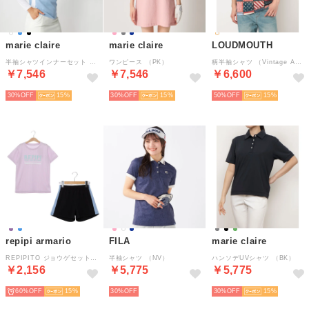
marie claire
marie claire
LOUDMOUTH
半袖シャツインナーセット （BL）
ワンピース （PK）
柄半袖シャツ （Vintage American）
￥7,546
￥7,546
￥6,600
30%
15
30%
15
50%
15
repipi armario
FILA
marie claire
REPIPITO ジョウゲセット （PPL）
半袖シャツ （NV）
ハンソデUVシャツ （BK）
￥2,156
￥5,775
￥5,775
60%
15
30%
30%
15