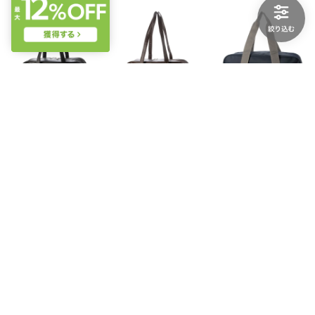
repipi armario
repipi armario
repipi armario
バッグ （BK）
バッグ （BN）
バッグ （NV）
￥3,234
￥3,234
￥2,574
40%
15
40%
15
40%
15