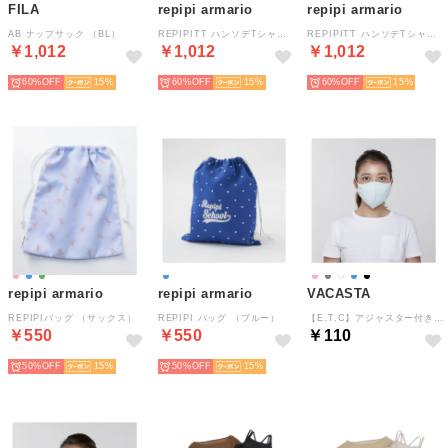
FILA
repipi armario
repipi armario
AB ナップサック （BL）
REPIPITT ハンソデTシャツ （BL）
REPIPITT ハンソデTシャツ （BL）
￥1,012
￥1,012
￥1,012
60%
15
60%
15
60%
15
repipi armario
repipi armario
VACASTA
REPIPIバッグ （サックス）
REPIPI バッグ （ブルー）
【E.T.C】アジャスター付きマスク【返品不可商品】 （ライトブルー）
￥550
￥550
￥110
50%
15
50%
15