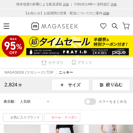
熊本地震の影響による配送遅延
｜ 7/30(木)14時〜 送料改訂
詳細
詳細
【お知らせ】お盆期間の営業・配送についてのご案内
詳細
カテゴリ
ブランド
MAGASEEK (マガシーク) TOP
ニッキー
2,824
絞り込む
サイズ
件
表示順 :
カラーをまとめる
お気に入りブランド
セール・クーポン