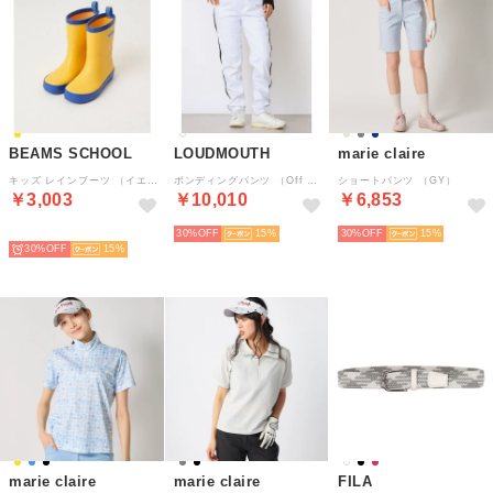
BEAMS SCHOOL
LOUDMOUTH
marie claire
キッズ レインブーツ （イエロー）
ボンディングパンツ （Off White）
ショートパンツ （GY）
￥3,003
￥10,010
￥6,853
SELECT
30%
15
30%
15
30%
15
marie claire
marie claire
FILA