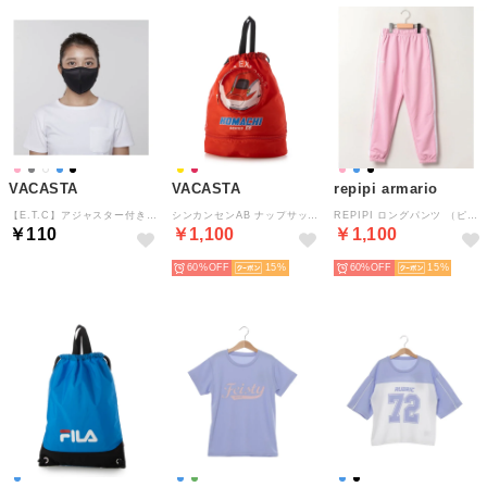
VACASTA
VACASTA
repipi armario
【E.T.C】アジャスター付きマスク【返品不可商品】 （ブラック）
シンカンセンAB ナップサック （RD）
REPIPI ロングパンツ （ピンク）
￥110
￥1,100
￥1,100
60%
15
60%
15