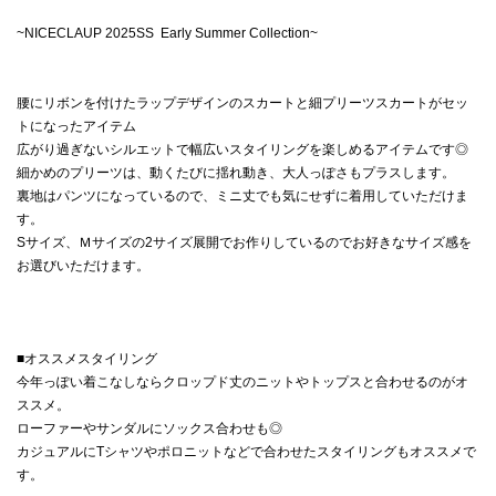
~NICECLAUP 2025SS Early Summer Collection~
腰にリボンを付けたラップデザインのスカートと細プリーツスカートがセッ
トになったアイテム
広がり過ぎないシルエットで幅広いスタイリングを楽しめるアイテムです◎
細かめのプリーツは、動くたびに揺れ動き、大人っぽさもプラスします。
裏地はパンツになっているので、ミニ丈でも気にせずに着用していただけま
す。
Sサイズ、Ｍサイズの2サイズ展開でお作りしているのでお好きなサイズ感を
お選びいただけます。
■オススメスタイリング
今年っぽい着こなしならクロップド丈のニットやトップスと合わせるのがオ
ススメ。
ローファーやサンダルにソックス合わせも◎
カジュアルにTシャツやポロニットなどで合わせたスタイリングもオススメで
す。