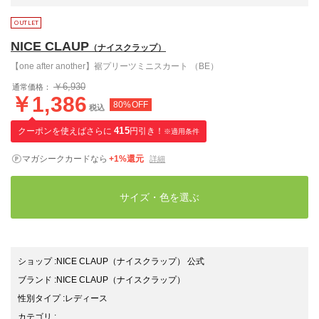
NICE CLAUP
（ナイスクラップ）
【one after another】裾プリーツミニスカート （BE）
￥6,930
通常価格：
￥1,386
80%OFF
税込
クーポンを使えばさらに
415
円引き！
※適用条件
マガシークカードなら
+1%還元
詳細
サイズ・色を選ぶ
ショップ
:
NICE CLAUP（ナイスクラップ） 公式
ブランド
:
NICE CLAUP
（ナイスクラップ）
性別タイプ
:
レディース
カテゴリ
: