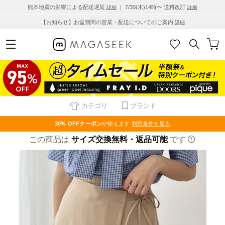
熊本地震の影響による配送遅延
｜ 7/30(木)14時〜 送料改訂
詳細
詳細
【お知らせ】お盆期間の営業・配送についてのご案内
詳細
カテゴリ
ブランド
30% OFF
クーポン
が使えます
利用条件を見る
この商品は
サイズ交換無料・返品可能
です