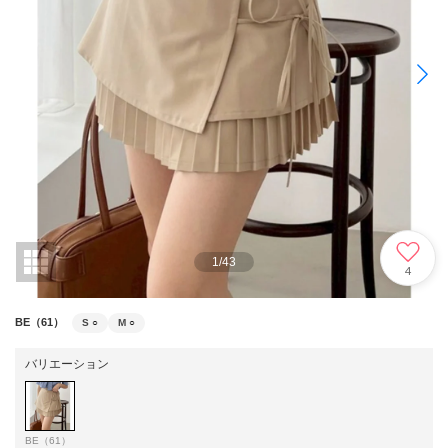
1
/
43
4
BE（61）
S
○
M
○
バリエーション
BE（61）