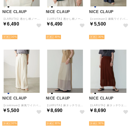
NICE CLAUP
NICE CLAUP
NICE CLAUP
【LARUTA】透かし柄ノースリトップス （BE）
【LARUTA】透かし柄ノースリトップス （BK）
【continuer】麻風ワイドパンツ （NVY）
￥6,490
￥6,490
￥5,500
NEW
NEW
NEW
30
30
30
NICE CLAUP
NICE CLAUP
NICE CLAUP
【continuer】麻風ワイドパンツ （IVY）
【LARUTA】麻タッチウエストゴム入りスカート （GBE）
【LARUTA】麻タッチウエストゴム入りスカート （BRK）
￥5,500
￥8,690
￥8,690
NEW
NEW
NEW
30
30
30