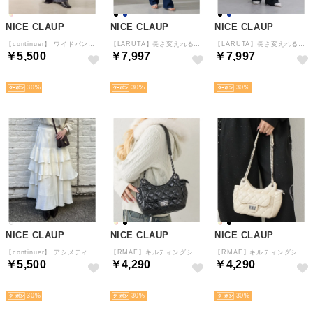
NICE CLAUP
NICE CLAUP
NICE CLAUP
【continuer】 ワイドパンツ （SUM）
【LARUTA】長さ変えれるセルフカットデニム （ING）
【LARUTA】長さ変えれるセルフカットデニム （BK）
￥5,500
￥7,997
￥7,997
NEW
NEW
NEW
30
30
30
NICE CLAUP
NICE CLAUP
NICE CLAUP
【continuer】 アシメティアードスカート （IVY）
【RMAF】キルティングショルダーバッグ （BK）
【RMAF】キルティングショルダーバッグ （WH）
￥5,500
￥4,290
￥4,290
NEW
NEW
NEW
30
30
30