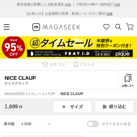
熊本地震の影響による配送遅延
｜ 7/30(木)14時〜 送料改訂
詳細
詳細
【お知らせ】お盆期間の営業・配送についてのご案内
詳細
カテゴリ
ブランド
NICE CLAUP
ナイスクラップ
お気に入り
MAGASEEK (マガシーク) TOP
NICE CLAUP
1,689
絞り込む
サイズ
件
表示順 :
カラーをまとめる