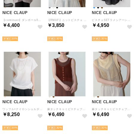
NICE CLAUP
NICE CLAUP
NICE CLAUP
【continuer】ダンボール5分袖トップス （GBE）
【RMAF】ニットビスチェ （GY）
ビスチェSETラメシアーシャツ （BK）
￥4,400
￥3,850
￥4,950
NEW
NEW
NEW
30
30
30
NICE CLAUP
NICE CLAUP
NICE CLAUP
ワッフル×ナイロンショルダーPO （OFF）
麻タッチキャミビスチェプルオーバー （BRK）
麻タッチキャミビスチェプルオーバー （GBE）
￥8,250
￥6,490
￥6,490
NEW
NEW
NEW
30
30
30