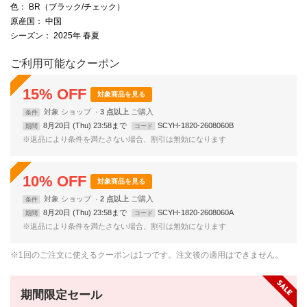
色
： BR（ブラック/チェック）
原産国
： 中国
シーズン
： 2025年 春夏
ご利用可能なクーポン
15
%
OFF
対象商品を見る
対象
ショップ
3 点以上
条件
8月20日 (Thu) 23:58まで
SCYH-1820-2608060B
期間
コード
※返品により条件を満たさない場合、割引は無効になります
10
%
OFF
対象商品を見る
対象
ショップ
2 点以上
条件
8月20日 (Thu) 23:58まで
SCYH-1820-2608060A
期間
コード
※返品により条件を満たさない場合、割引は無効になります
※1回のご注文に使えるクーポンは1つです。注文後の適用はできません。
期間限定セール