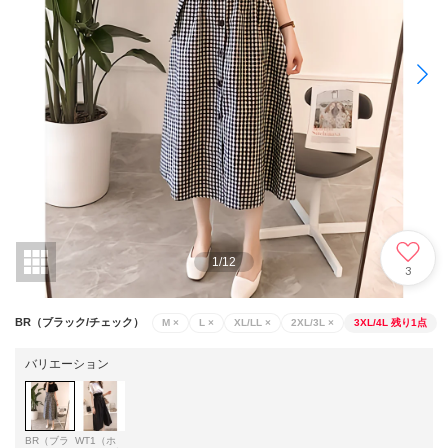
1
/
12
3
BR（ブラック/チェック）
M
×
L
×
XL/LL
×
2XL/3L
×
3XL/4L
残り1点
バリエーション
BR（ブラ
WT1（ホ