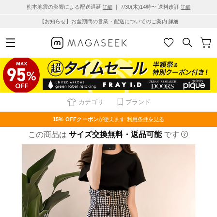
熊本地震の影響による配送遅延
｜ 7/30(木)14時〜 送料改訂
詳細
詳細
【お知らせ】お盆期間の営業・配送についてのご案内
詳細
カテゴリ
ブランド
15% OFF
クーポン
が使えます
利用条件を見る
この商品は
サイズ交換無料・返品可能
です