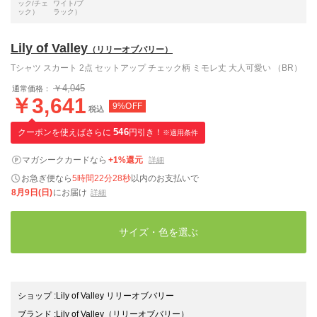
ック/チェ
ワイト/ブ
ック）
ラック）
Lily of Valley
（リリーオブバリー）
Tシャツ スカート 2点 セットアップ チェック柄 ミモレ丈 大人可愛い （BR）
￥4,045
通常価格：
￥3,641
9%OFF
税込
クーポンを使えばさらに
546
円引き！
※適用条件
マガシークカードなら
+1%還元
詳細
お急ぎ便なら
5時間22分27秒
以内
のお支払いで
8月9日(日)
にお届け
詳細
サイズ・色を選ぶ
ショップ
:
Lily of Valley リリーオブバリー
ブランド
:
Lily of Valley
（リリーオブバリー）