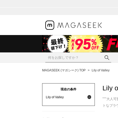
MAGASEEK (マガシーク) TOP
>
Lily of Valley
Lily 
現在の条件
Lily of Valley
"""大
トなブラ