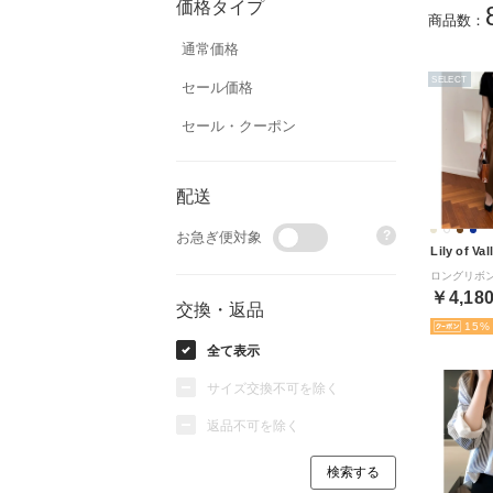
価格タイプ
商品数：
通常価格
SELECT
セール価格
セール・クーポン
配送
?
お急ぎ便対象
Lily of Val
￥4,18
交換・返品
15
全て表示
サイズ交換不可を除く
返品不可を除く