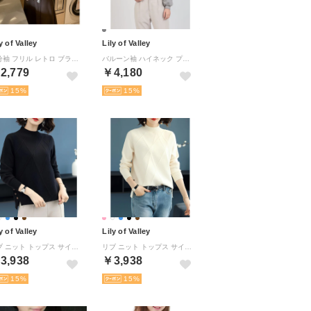
y of Valley
Lily of Valley
五分袖 フリル レトロ ブラウス タック きれいめ カジュアル フレア 上品 Vネック （WT）
バルーン袖 ハイネック プルオーバー リブ トップス 無地 カジュアル 上品 長袖 清楚 （GR）
2,779
￥4,180
15
15
y of Valley
Lily of Valley
リブ ニット トップス サイド ボタン モックネック デザイン 長袖 上品 きれいめ （BK）
リブ ニット トップス サイド ボタン モックネック デザイン 長袖 上品 きれいめ （WT）
3,938
￥3,938
15
15