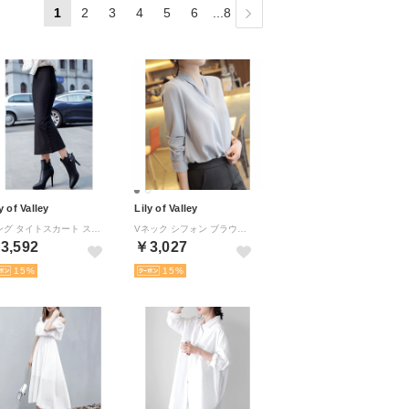
1
2
3
4
5
6
...8
y of Valley
Lily of Valley
ロング タイトスカート スリット ペンシルスカート オフィスカジュアル スカート ミモレ丈 ハイウエスト （BK）
Vネック シフォン ブラウス オフィスカジュアル 長袖 とろみ シャツ オフィス フォーマル カジュアル （GR）
3,592
￥3,027
15
15