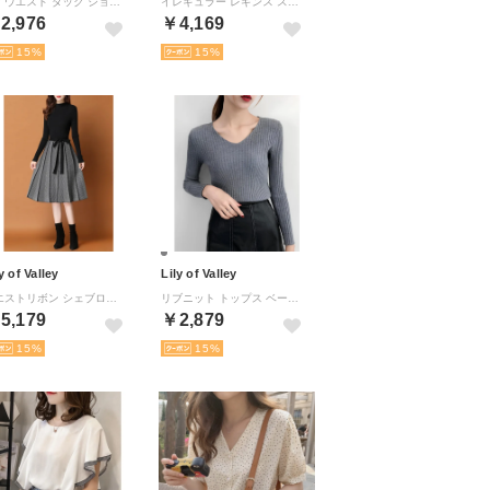
ハイウエスト タック ショートパンツ ボトムス きれいめ カジュアル 大人可愛い 上品 レディース （OWT）
イレギュラー レギンス スカート ボトムス 清楚 きれいめ カジュアル 無地 ウエストゴム （BK）
2,976
￥4,169
15
15
y of Valley
Lily of Valley
ウエストリボン シェブロン柄 プリーツ ニット ワンピース ひざ丈 Aライン 上品 清楚 きれいめ （BK）
リブニット トップス ベーシック リブ Vネック ニット 長袖 秋 冬 （GR）
5,179
￥2,879
15
15