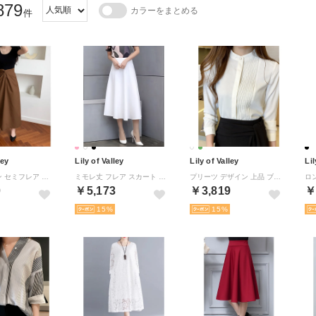
879
カラーをまとめる
件
ley
Lily of Valley
Lily of Valley
Lil
ロングリボン セミフレア ロング スカート 上品 無地 ゆったり きれいめ ラップスカート （BR）
ミモレ丈 フレア スカート 大人可愛い Aライン ハイウエスト ウエストゴム ロング ひざ下 （WT）
プリーツ デザイン 上品 ブラウス ハイネック 長袖 無地 事務服 オフィス 清楚 （WT）
0
￥5,173
￥3,819
￥
15
15