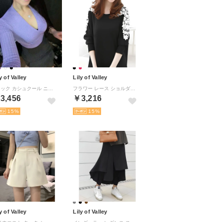
y of Valley
Lily of Valley
Vネック カシュクール ニット セーター 長袖 上品 セクシー 冬 春 秋 （PP）
フラワー レース ショルダー プルオーバー チュニック レディース 花柄 刺繍 カットソー （BK）
3,456
￥3,216
15
15
y of Valley
Lily of Valley