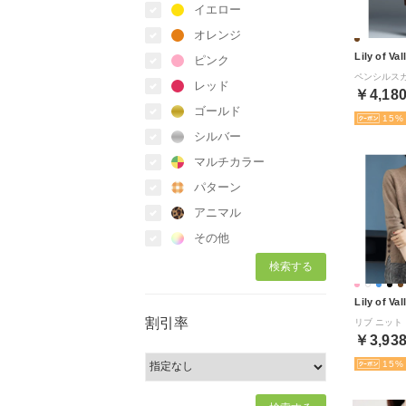
イエロー
オレンジ
Lily of Val
ピンク
レッド
￥4,18
ゴールド
15
シルバー
マルチカラー
パターン
アニマル
その他
Lily of Val
割引率
￥3,93
15