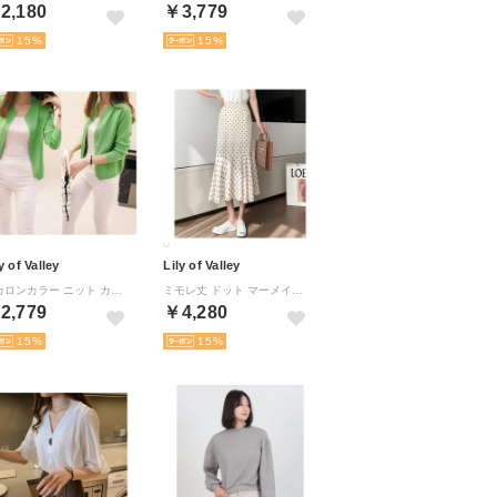
2,180
￥3,779
15
15
y of Valley
Lily of Valley
マカロンカラー ニット カーディガン 長袖 上品 きれいめ カジュアル ゆったり 春 夏 （FGN）
ミモレ丈 ドット マーメイド ロングスカート 上品 ゆったり ふんわり フレア カジュアル （WT）
2,779
￥4,280
15
15