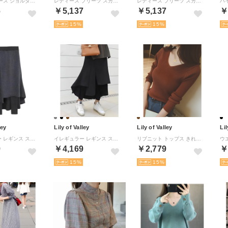
フラワー レース ショルダー プルオーバー チュニック レディース 花柄 刺繍 カットソー （RE）
レディース プリーツ スカート フリル レース Aライン ダーク （DGR）
レディース プリーツ スカート フリル レース Aライン ダーク （BK）
6
￥5,137
￥5,137
￥
15
15
ley
Lily of Valley
Lily of Valley
Lil
イレギュラー レギンス スカート ボトムス 清楚 きれいめ カジュアル 無地 ウエストゴム （GR）
イレギュラー レギンス スカート ボトムス 清楚 きれいめ カジュアル 無地 ウエストゴム （BR）
リブニット トップス きれいめ Vネック リブ 編み ニット セーター レディース 長袖 （BR）
9
￥4,169
￥2,779
￥
15
15