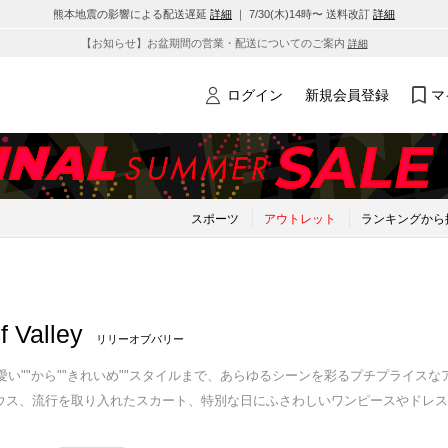
熊本地震の影響による配送遅延
詳細
｜ 7/30(木)14時〜 送料改訂
詳細
【お知らせ】お盆期間の営業・配送についてのご案内
詳細
ログイン
新規会員登録
マ
スポーツ
アウトレット
ランキングから
of Valley
リリーオブバリー
人可愛い""から""きれいめ""スタイルまで、あらゆるシーンを彩るプチプライ
ウス、流行を取り入れたスカート、特別な日にふさわしいワンピースやドレス