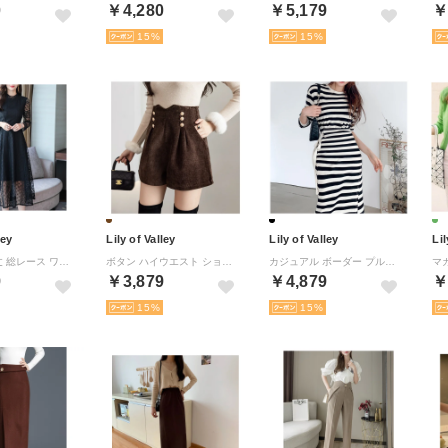
0
￥4,280
￥5,179
￥
15
15
ley
Lily of Valley
Lily of Valley
Lil
ミディアム丈 総レース ワンピース 清楚 上品 きれいめ 長袖 結婚式 二次会 お呼ばれ （BK）
ボタン ハイウエスト ショートパンツ ボトムス きれいめ カジュアル 上品 レディース 大人可愛い （BR）
カジュアル ボーダー プルオーバー ワンピース きれいめ 長袖 上品 柄 清楚 スリット （BK）
9
￥3,879
￥4,879
￥
15
15