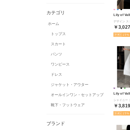
カテゴリ
Lily of Val
ホーム
￥3,02
トップス
15
スカート
パンツ
ワンピース
ドレス
ジャケット・アウター
Lily of Val
オールインワン・セットアップ
靴下・フットウェア
￥3,81
15
ブランド