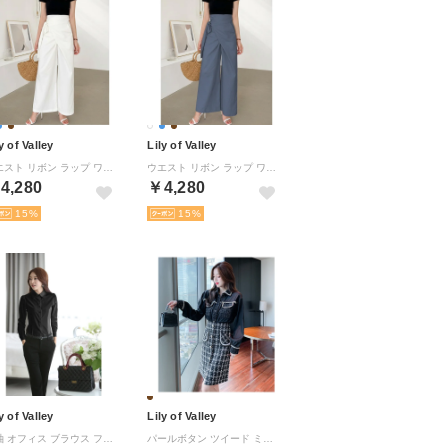
y of Valley
Lily of Valley
ウエスト リボン ラップ ワイド パンツ カジュアル 無地 ゆったり ロング きれいめ （WT）
ウエスト リボン ラップ ワイド パンツ カジュアル 無地 ゆったり ロング きれいめ （BL）
4,280
￥4,280
15
15
y of Valley
Lily of Valley
長袖 オフィス ブラウス フォーマル 事務服 シャツ 仕事 ビジネス カジュアル ワイシャツ （BK）
パールボタン ツイード ミニ スカート ハイウエスト 清楚 大人可愛い 上品 きれいめ （BR）