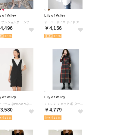
y of Valley
Lily of Valley
オープンショルダー シフォン フレア ロング ワンピース 大人 可愛い 半袖 ミモレ丈 夏 （WT）
オーバーサイズ サイド スリット ロング シャツ ゆったり トップス ブラウス 無地 ストライプ （WT）
4,496
￥4,156
15
15
y of Valley
Lily of Valley
レディース きれいめ Vネック ジャンパースカート ＆ Tシャツ オールインワン （BK）
ミモレ丈 チェック 柄 タートルネック ワンピース ロング カジュアル ゆったり 上品 （WT1）
3,580
￥4,779
15
15