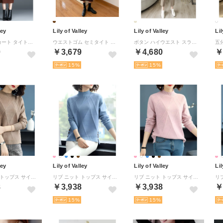
ley
Lily of Valley
Lily of Valley
Lil
ペンシルスカート タイトスカート スリット スカート ミモレ丈 タイト 美シルエット Iライン ロング ひざ下 （BR）
ウエストゴム セミタイト スカート ハイウエスト カジュアル 上品 ミモレ丈 スリット レディース （BR）
ボタン ハイウエスト スラックス パンツ きれいめ カジュアル 上品 無地 清楚 （BE）
0
￥3,679
￥4,680
￥
15
15
ley
Lily of Valley
Lily of Valley
Lil
リブ ニット トップス サイド ボタン モックネック デザイン 長袖 上品 きれいめ （BR）
リブ ニット トップス サイド ボタン モックネック デザイン 長袖 上品 きれいめ （BL）
リブ ニット トップス サイド ボタン モックネック デザイン 長袖 上品 きれいめ （HPK）
8
￥3,938
￥3,938
￥
15
15