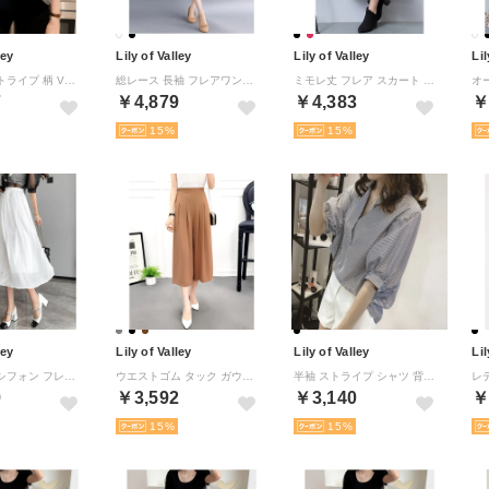
ley
Lily of Valley
Lily of Valley
Lil
デザイン ストライプ 柄 Vネック シャツ 半袖 七分袖 スキッパー レディース （BK）
総レース 長袖 フレアワンピース ミモレ丈 ラウンドネック 上品 きれいめ お呼ばれ 清楚 （WT）
ミモレ丈 フレア スカート きれいめ ワイン フレアスカート Aライン ハイウエスト （RD）
7
￥4,879
￥4,383
￥
15
15
ley
Lily of Valley
Lily of Valley
Lil
シャイニー シフォン フレア スカート ボトムス ミモレ丈 カジュアル 上品 大人可愛い （WT）
ウエストゴム タック ガウチョパンツ フレア 上品 ゆったり ふんわり カジュアル 無地 （BR）
半袖 ストライプ シャツ 背中 バック ボタン レディース トップス カットソー （BK）
9
￥3,592
￥3,140
￥
15
15