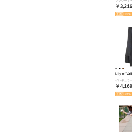
￥3,21
15
Lily of Val
￥4,16
15