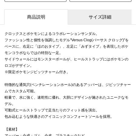
商品説明
サイズ詳細
クロックスとポケモンによるコラボレーションサンダル。
ファッション性と個性を強調したモデル"Versus Clog(バーサス クロッグ)"を
ベースに、右足に「ほのおタイプ」、左足に「みずタイプ」を表現したポケ
モンコラボならではの特別な一足。
サイドウォールにはモンスターボールが、ヒールストラップにはポケモンの
ロゴがデザイン。
※限定ポケモンジビッツチャーム付き。
特徴的な通気穴(ベンチレーションホール)のあるアッパーは、ジビッツチャー
ムでカスタム可能。
軽量で、水に強く、速乾性に優れ、大胆にデザインが施されたユニークなモ
デル。
可動式ヒールストラップで足当たりのフィット感を演出。
包み込むような快適さのアイコニックコンフォートソールを採用。
【素材】
アッパー：合成：ゴム、合皮、プラスチックなど