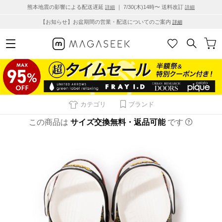
熊本地震の影響による配送遅延
｜ 7/30(木)14時〜 送料改訂
詳細
詳細
【お知らせ】お盆期間の営業・配送についてのご案内
詳細
カテゴリ
ブランド
この商品は
サイズ交換無料・返品可能
です