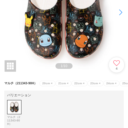
1
/
10
4
マルチ（211343-90H）
20cm
×
21cm
×
22cm
×
23cm
×
24cm
×
25
バリエーション
マルチ（2
11343-90
H）