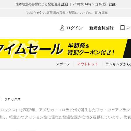
熊本地震の影響による配送遅延
詳細
｜ 7/30(木)14時〜 送料改訂
詳細
【お知らせ】お盆期間の営業・配送についてのご案内
詳細
ログイン
新規会員登録
マ
スポーツ
アウトレット
ランキングから
s
クロックス
s（クロックス）は2002年、アメリカ・コロラド州で誕生したフットウェアブ
用し、軽量かつクッション性に優れた快適な履き心地を提供しています。代表