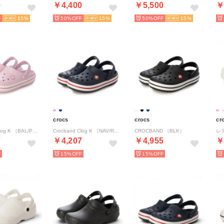
0
￥4,400
￥5,500
￥
15
50%
15
50%
15
crocs
crocs
cr
Crocband Clog K （BAL/PNK）
Crocband Clog K （NAV/RED）
CROCBAND （BLK）
7
￥4,207
￥4,955
￥
15%
15%