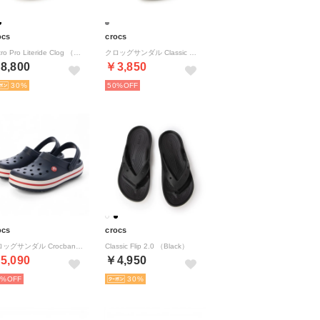
ocs
crocs
Bistro Pro Literide Clog （Black）
クロッグサンダル Classic Clog クラシック クロッグ 10001-0DA （SltGry）
8,800
￥3,850
30
50%
ocs
crocs
クロッグサンダル Crocband Clog_クロックバンド クロッグ 11016-410 （Navy）
Classic Flip 2.0 （Black）
5,090
￥4,950
2%
30