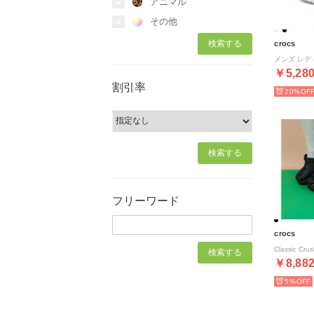
アニマル
その他
crocs
￥5,28
割引率
20%
フリーワード
crocs
￥8,88
5%