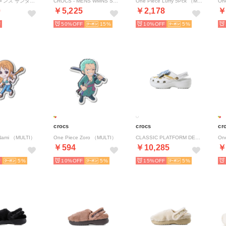
レディース メンズ サンダル バヤ クロッグ BAYA CLOG クロッグサンダル サボサンダル 正規品 HIーCR10126 （ベージュ）
CROCS - MENS WMNS STOMP CLOG 【209347-0WV】 （0WV）
One Piece Luffy 5Pck （MULTI）
On
0
￥5,225
￥2,178
￥
50%
15
10%
5
crocs
crocs
cr
 Nami （MULTI）
One Piece Zoro （MULTI）
CLASSIC PLATFORM DENIM GLITZ CLOG （White）
On
￥594
￥10,285
￥
5
10%
5
15%
5