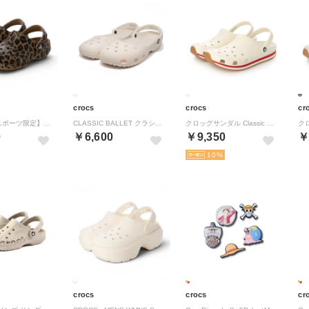
crocs
crocs
cr
【ムラサキスポーツ限定】 CLASSIC ANIMAL CLOG K クラシック アニマル クロッグ 211881 2LD （レオパード）
CLASSIC BALLET クラシックバレエ （ホワイト）
クロッグサンダル Classic Retro Runner （ホワイト）
0
￥6,600
￥9,350
￥
10
crocs
crocs
cr