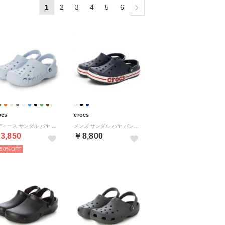
1
2
3
4
5
6
ocs
crocs
レディース サンダル バヤ クロッグ 10126 （ブルー）
メンズ サンダル バヤ バンド クロッグ BAYABAND CLOG ブラック ホワイト 205089 066 （ネイビー/ペッパー）
3,850
￥8,800
50%