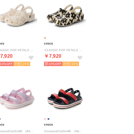
ocs
crocs
-CLASSIC POP PETALS CLOG CHALK/MULTI 【214090-0PZ】 （CHALK/MULTI）
-CLASSIC POP PETALS CLOG SUMMIT WHITE/MULTI 【214090-2MT】 （WHITE/MULTI）
7,920
￥7,920
10%
15
10%
15
ocs
crocs
CrocbandCrsrSndlK （BAL/LAV）
CrocbandCrsrSndlK （NAV/RED）