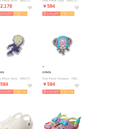
e Piece 5Pck （MULTI）
One Piece Luffy （MULTI）
2,178
￥594
10%
5
10%
5
ocs
crocs
e Piece Sanji （MULTI）
One Piece Chopper （MULTI）
594
￥594
10%
5
10%
5