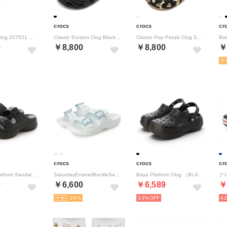
crocs
crocs
cr
751 Crush Clog 207521 （ホワイト）
Classic Erosion Clog Black [213440-001] （Black）
Classic Pop Petals Clog Summit-White/Multi [214090-2MT] （Summit-White/Multi）
0
￥8,800
￥8,800
￥
crocs
crocs
cr
Saturday Platform Sandal W （Black）
SaturdayEnamelBuckleSandalW （Vapor Ice）
Baya Platform Clog （BLACK）
0
￥6,600
￥6,589
￥
30
33%
4