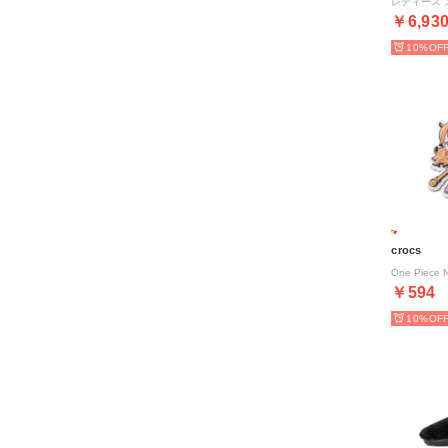
￥6,93
10%
crocs
One Piece
￥594
10%