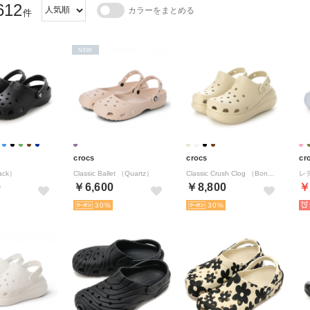
612
カラーをまとめる
件
NEW
crocs
crocs
cr
lack）
Classic Ballet （Quartz）
Classic Crush Clog （Bone）
0
￥6,600
￥8,800
￥
30
30