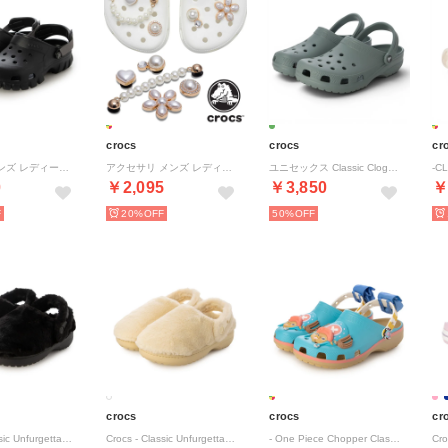
crocs
crocs
cr
サンダル メンズ レディース オフロード スポーツ クロッグ 202651 サボ クロッグ （ブラック）
アクセサリ メンズ レディース ジビッツ デインティーパールジュエリー 10013133 （他）
ユニセックス Classic Clog_クラシック クロッグ 10001-3YO (グリーン)
0
￥2,095
￥3,850
￥
20%
50%
crocs
crocs
cr
Crocs - Classic Unfurgettable Clog Black 【211116-001】 （BLACK）
Crocs - Classic Unfurgettable Clog Vanila 【211116-108】 （VANILA）
- One Piece Chopper Classic Clog【212794-90H】 （Multi）