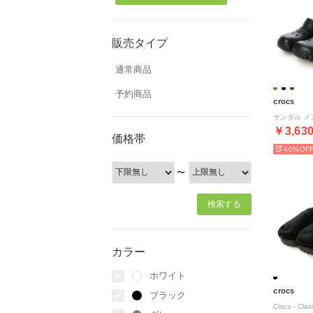
販売タイプ
通常商品
予約商品
crocs
￥3,63
価格帯
40%
〜
カラー
ホワイト
crocs
ブラック