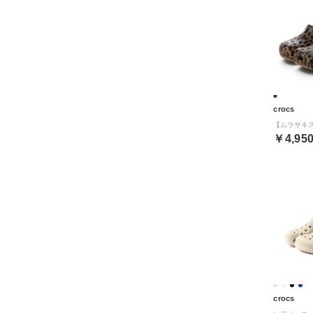
crocs
￥4,95
crocs