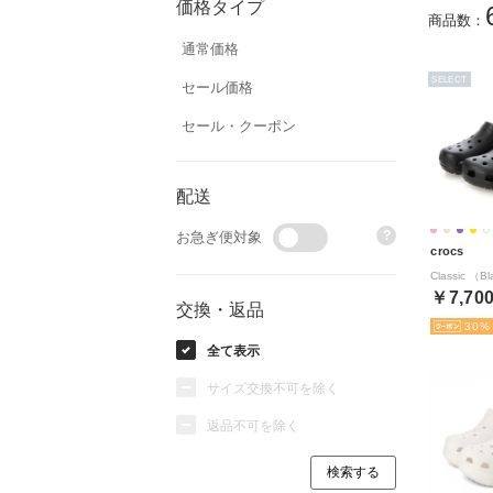
価格タイプ
商品数：
通常価格
SELECT
セール価格
セール・クーポン
配送
?
お急ぎ便対象
crocs
Classic （B
￥7,70
交換・返品
30
全て表示
サイズ交換不可を除く
返品不可を除く