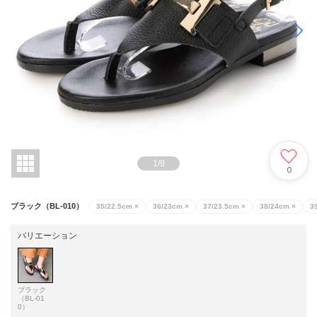
1
/
9
0
ブラック（BL-010）
35/22.5cm
×
36/23cm
×
37/23.5cm
×
38/24cm
×
3
バリエーション
ブラック
（BL-01
0）