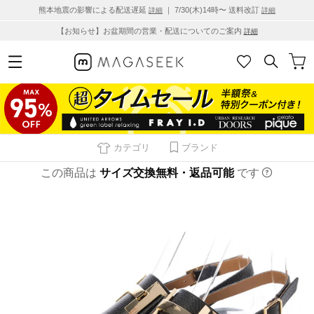
熊本地震の影響による配送遅延
｜ 7/30(木)14時〜 送料改訂
詳細
詳細
【お知らせ】お盆期間の営業・配送についてのご案内
詳細
カテゴリ
ブランド
この商品は
サイズ交換無料・返品可能
です