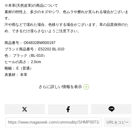
※本革(天然皮革)の商品について
素材の特性上、多少のキズやシワ、色ムラや擦れが見られる場合がございま
す。
汗や雨などで濡れた場合、色移りする場合がございます。革の品質保持のた
め、できるだけ濡らさないようご注意下さい。
商品番号
： O04832BW000197
ブランド商品番号
： E52202 BL-010
色
： ブラック（BL-010）
ヒールの高さ
： 2.0cm
靴幅
： E（普通）
表素材
： 本革
さらに詳しい情報を表示
URLをコピー