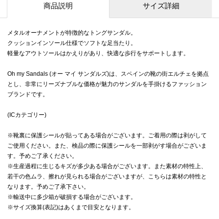
商品説明
サイズ詳細
メタルオーナメントが特徴的なトングサンダル。
クッションインソール仕様でソフトな足当たり。
軽量なアウトソールはかえりがあり、快適な歩行をサポートします。
Oh my Sandals (オー マイ サンダルズ)は、スペインの靴の街エルチェを拠点
とし、非常にリーズナブルな価格が魅力のサンダルを手掛けるファッション
ブランドです。
(ICカテゴリー)
※靴裏に保護シールが貼ってある場合がございます。ご着用の際は剥がして
ご使用ください。また、検品の際に保護シールを一部剥がす場合がございま
す。予めご了承ください。
※生産過程に生じるキズが多少ある場合がございます。また素材の特性上、
若干の色ムラ、擦れが見られる場合がございますが、こちらは素材の特性と
なります。予めご了承下さい。
※輸送中に多少箱が破損する場合がございます。
※サイズ換算(表記)はあくまで目安となります。