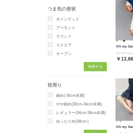
つま先の形状
ポインテッド
アーモンド
ラウンド
スクエア
Oh my Sa
オープン
￥13,8
筒周り
細め(-30cm未満)
やや細め(30cm-34cm未満)
レギュラー(34cm-38cm未満)
ゆったりめ(38cm-)
Oh my Sa