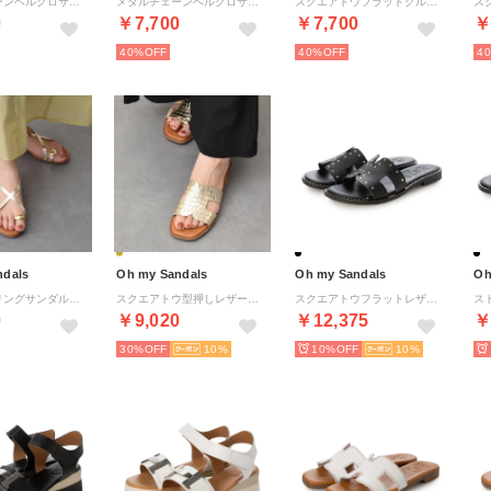
メタルチェーンベルクロサンダル （シルバー）
メタルチェーンベルクロサンダル （キャメル）
スクエアトウフラットグルカサンダル （ブラック）
0
￥7,700
￥7,700
￥
40%
40%
4
ndals
Oh my Sandals
Oh my Sandals
Oh
メタルサムリングサンダル （ゴールド）
スクエアトウ型押しレザーフラットサンダル （ゴールド）
スクエアトウフラットレザー スタッズサンダル （NEGRO）
0
￥9,020
￥12,375
￥
30%
10
10%
10