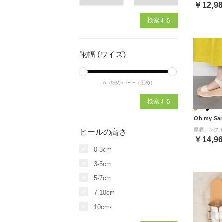
￥12,9
靴幅 (ワイズ)
A（細め）〜
F（広め）
Oh my Sa
ヒールの高さ
￥14,9
0-3cm
3-5cm
5-7cm
7-10cm
10cm-