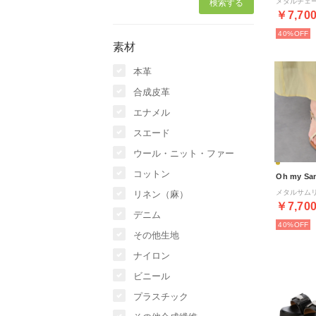
￥7,70
40%
素材
本革
合成皮革
エナメル
スエード
ウール・ニット・ファー
コットン
Oh my Sa
リネン（麻）
￥7,70
デニム
40%
その他生地
ナイロン
ビニール
プラスチック