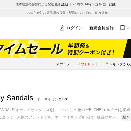
熊本地震の影響による配送遅延
詳細
｜ 7/30(木)14時〜 送料改訂
詳細
【お知らせ】お盆期間の営業・配送についてのご案内
詳細
ログイン
新規会員登録
マ
スポーツ
アウトレット
ランキングから
y Sandals
オー マイ サンダルズ
 SANDALS(オーマイサンダルズ)は、スペインの靴の街ELCHE(エルチェ
によって、人気のブランドです。オーマイサンダルズは、独自のサン
…
続き