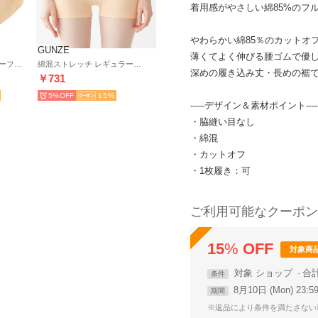
着用感がやさしい綿85%のフ
やわらかい綿85％のカットオフ
GUNZE
薄くてよく伸びる腰ゴムで優
ひびきにくい綿85％ ハーフショーツ【返品不可商品】 （ペアベージュ）
綿混ストレッチ レギュラーショーツ【返品不可商品】 （ペールベージュ）
深めの履き込み丈・長めの裾
￥731
5%
15
-----デザイン＆素材ポイント----
・脇縫い目なし
・綿混
・カットオフ
・1枚履き：可
ご利用可能なクーポン
15
%
OFF
対象商
対象
ショップ
合
条件
8月10日 (Mon) 23:
期間
※返品により条件を満たさない