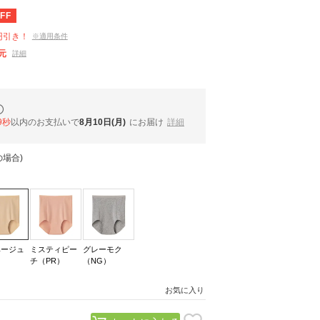
FF
円引き！
※適用条件
元
詳細
8秒
以内
のお支払いで
8月10日(月)
にお届け
詳細
場合)
ベージュ
ミスティピー
グレーモク
）
チ（PR）
（NG）
お気に入り