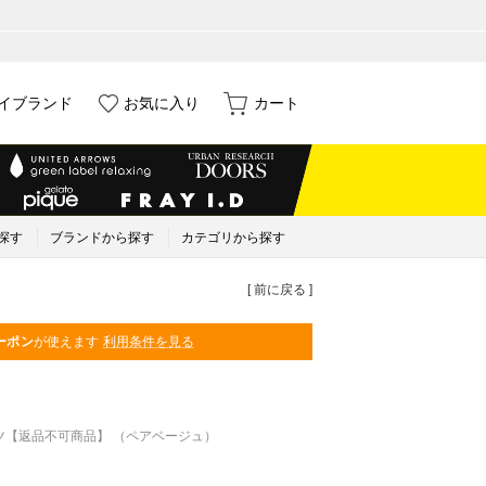
イブランド
お気に入り
カート
探す
ブランドから探す
カテゴリから探す
[ 前に戻る ]
ーポン
が使えます
利用条件を見る
ツ【返品不可商品】 （ペアベージュ）