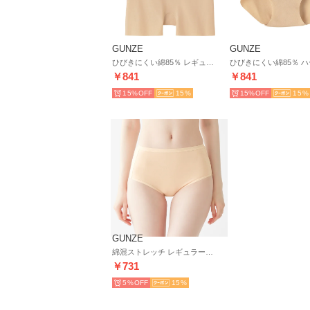
GUNZE
GUNZE
ひびきにくい綿85％ レギュラーショーツ【返品不可商品】 （ペアベージュ）
￥841
￥841
15%
15
15%
15
GUNZE
綿混ストレッチ レギュラーショーツ【返品不可商品】 （ペールベージュ）
￥731
5%
15