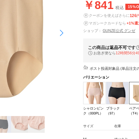
￥841
15%O
税込
126
クーポンを使えばさらに
マガシークカードなら
+1%還
ショップ：
GUNZE公式 グンゼ
この商品は
返品不可
です
お急ぎ便なら
12時間56分4
ポスト投函対象品 (単品注文の
バリエーション
シャロンピン
ブラック
ペア
ク（000PL）
（97）
（T4
サイズ
在庫