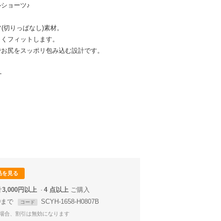
ルショーツ♪
(切りっぱなし)素材。
しくフィットします。
でお尻をスッポリ包み込む設計です。
-
品を見る
計
3,000円以上
4 点以上
59まで
SCYH-1658-H0807B
コード
場合、割引は無効になります