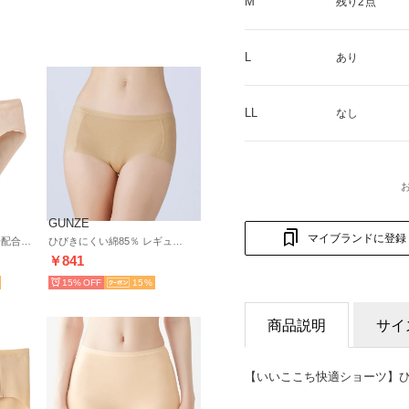
M
残り2点
L
あり
LL
なし
GUNZE
マイブランドに登録
綿100％【天然美容成分配合】着るコスメ ショーツ【返品不可商品】 （ペールベージュ）
ひびきにくい綿85％ レギュラーショーツ【返品不可商品】 （ペアベージュ）
￥841
15%
15
商品説明
サイ
【いいここち快適ショーツ】ひ