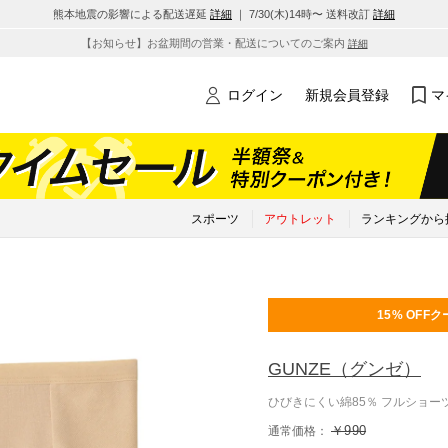
熊本地震の影響による配送遅延
詳細
｜ 7/30(木)14時〜 送料改訂
詳細
【お知らせ】お盆期間の営業・配送についてのご案内
詳細
ログイン
新規会員登録
マ
スポーツ
アウトレット
ランキングから
15% OFF
ク
GUNZE
（グンゼ）
ひびきにくい綿85％ フルショー
￥990
通常価格：