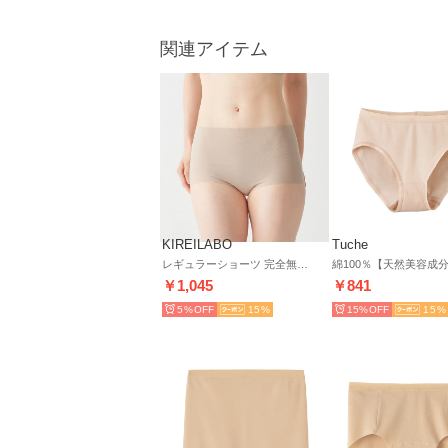
関連アイテム
KIREILABO
Tuche
レギュラーショーツ 完全無縫製 綿混【返品不可商品】 （ベージュ）
￥1,045
￥841
5%
15
15%
15