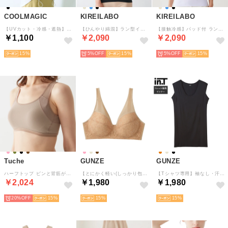
COOLMAGIC
KIREILABO
KIREILABO
【UVカット・冷感・遮熱】アームカバー 着る日焼け止め （ブラック）
【ひんやり綿混】ラン型インナー（パッド付） （ブラック）
【接触冷感】パッド付 ラン型インナー 縫い目がなくて低刺激＆ひんやり接触冷感 （アイスブルー）
￥1,100
￥2,090
￥2,090
15
5%
15
5%
15
Tuche
GUNZE
GUNZE
ハーフトップ ピンと背筋がきれい （クチュールグリー）
【とにかく軽い(しっかり包む)】軽ブラ ノンワイヤーブラジャー（クリスタルベージュ）
【Tシャツ専用】袖なし・汗取りパッド付きスリーブレス （ブラック）
￥2,024
￥1,980
￥1,980
20%
15
15
15