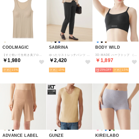
COOLMAGIC
SABRINA
BODY WILD
【すぐ乾いて生乾き臭ブロック】部屋干しクイック ラン型インナー(パッド付) （ノーブルベージュ）
ゆったりストレッチパンツ テーパードスタイル 10分丈 （ブラック）
3D-MADE ハーフトップ （ブラック）
￥1,980
￥2,420
￥1,897
15
15
25%
15
ADVANCE LABEL
GUNZE
KIREILABO