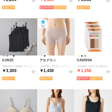
15
20%
15
15
GUNZE
アセドロン
SABRINA
【綿100％×3枚組】キャミソール（3枚組） （ブラック）
【汗対策】1分丈ショーツ 【返品不可商品】 （ベージュヘザー）
【3足組】なめらかな肌ざわり ストッキング 3足組 （バーモンブラウン）
￥3,300
￥1,430
￥1,358
15
15
5%
15