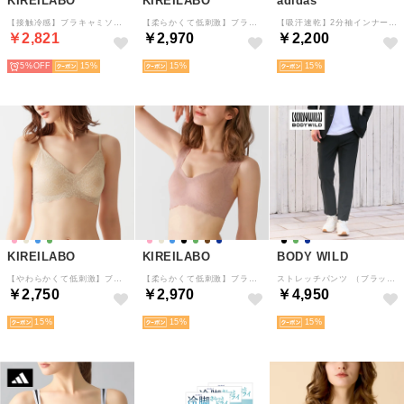
KIREILABO
KIREILABO
adidas
【接触冷感】ブラキャミソール 接触冷感でひんやり Fitte COOL （ブラック）
【柔らかくて低刺激】ブラファンデ ・ノンワイヤーブラジャー 保湿 （Mサーモンピンク）
【吸汗速乾】2分袖インナー （ブラック）
￥2,821
￥2,970
￥2,200
5%
15
15
15
KIREILABO
KIREILABO
BODY WILD
【やわらかくて低刺激】ブラファンデ・ ノンワイヤーブラジャー （ベージュ）
【柔らかくて低刺激】ブラファンデ ・ノンワイヤーブラジャー 保湿 （ノーブルピンク）
ストレッチパンツ （ブラック）
￥2,750
￥2,970
￥4,950
15
15
15