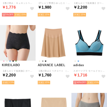
【透け防止・キュロットペチコート】フレアパンツ （プリマベージュ）
【Tシャツ専用】ゆったり・汗取り付スリーブレス （ロッシュベージュ）
【柔らかくて低刺激】ガードルファンデ・ショートソフトガードル 保湿【返品不可商品】 （ローヌブルー）
￥1,776
￥1,980
￥2,200
5%
15
15
15
KIREILABO
ADVANCE LABEL
adidas
【柔らかくて低刺激】ガードルファンデ・ショートソフトガードル 保湿【返品不可商品】 （ブラック）
【透け防止】ペチコート （メローベージュ）
スポーツブラ モールドカップで胸元キレイ 吸汗速乾 （スカイブルー）
￥2,200
￥1,760
￥1,716
15
15
40%
15