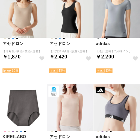
アセドロン
アセドロン
adidas
【汗対策×吸湿×放湿×速乾】汗取り付きタンクトップ （ノーブルベージュ）
【汗対策×吸湿×放湿×速乾】ブラタンクトップ （ブラック）
【吸汗速乾】2分袖インナー （クリアグレー）
￥1,870
￥2,420
￥2,200
SELECT
HOT
HOT
15
15
15
KIREILABO
アセドロン
adidas