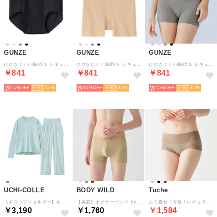
GUNZE
GUNZE
GUNZE
ひびきにくい綿85％ レギュラーショーツ【返品不可商品】 （ブラック）
ひびきにくい綿85％ レギュラーショーツ【返品不可商品】 （ペアベージュ）
ひびきにくい綿85％ レギュラーショーツ【返品不可商品】 （グレーモク）
￥841
￥841
￥841
15%
15
15%
15
15%
15
UCHI-COLLE
BODY WILD
Tuche
【ドロップショルダー】ルームウェア ベロア セットアップ （サックス）
【綿混】ボクサーパンツ by BEAMS DESIGN サウナコレクション 【返品不可商品】 （クリアベージュ）
たて直せ！骨盤！レギュラーショーツ【返品不可商品】 （クチュールグリー）
￥3,190
￥1,760
￥1,584