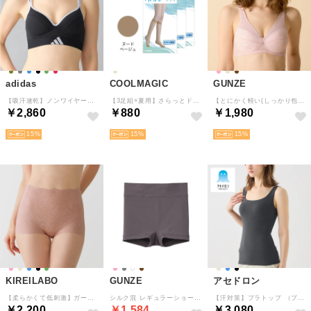
adidas
COOLMAGIC
GUNZE
【吸汗速乾】ノンワイヤーブラジャー モールドカップ （ブラック）
【3足組×夏用】さらっとドライ ショートストッキング 3足組 （ヌードベージュ）
【とにかく軽い(しっかり包む)】軽ブラ ノンワイヤーブラジャー（アンティークローズ）
￥2,860
￥880
￥1,980
15
15
15
KIREILABO
GUNZE
アセドロン
【柔らかくて低刺激】ガードルファンデ・ショートソフトガードル 保湿【返品不可商品】 （ノーブルピンク）
シルク混 レギュラーショーツ【返品不可商品】 （チャコールグレー）
【汗対策】ブラトップ （ブラック）
￥2,200
￥1,584
￥3,080