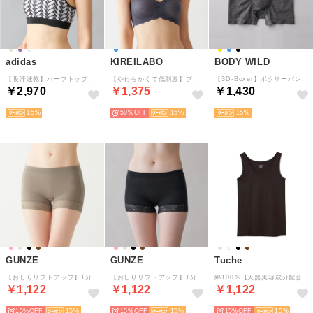
adidas
KIREILABO
BODY WILD
【吸汗速乾】ハーフトップ （ホワイト）
【やわらかくて低刺激】ブラファンデ・ ノンワイヤーブラジャー （ダークブルー）
【3D-Boxer】ボクサーパンツ（前とじ）【返品不可商品】 （ブラックモク）
￥2,970
￥1,375
￥1,430
15
50%
15
15
GUNZE
GUNZE
Tuche
【おしりリフトアップ】1分丈レギュラーショーツ【返品不可商品】 （ベールブラウン）
【おしりリフトアップ】1分丈レギュラーショーツ【返品不可商品】 （ブラック）
綿100％【天然美容成分配合】着るコスメ タンクトップ （ブラック）
￥1,122
￥1,122
￥1,122
15%
15
15%
15
15%
15