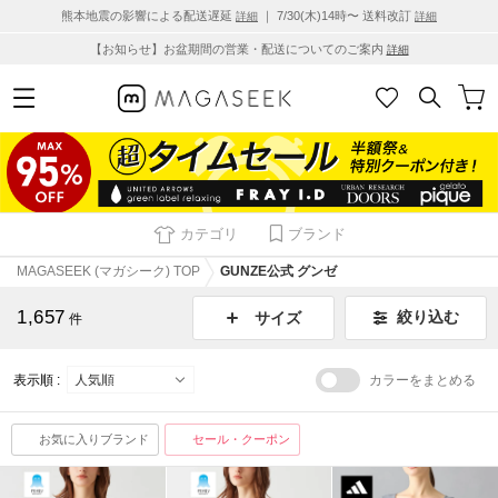
熊本地震の影響による配送遅延
｜ 7/30(木)14時〜 送料改訂
詳細
詳細
【お知らせ】お盆期間の営業・配送についてのご案内
詳細
カテゴリ
ブランド
MAGASEEK (マガシーク) TOP
GUNZE公式 グンゼ
1,657
絞り込む
サイズ
件
表示順 :
カラーをまとめる
お気に入りブランド
セール・クーポン