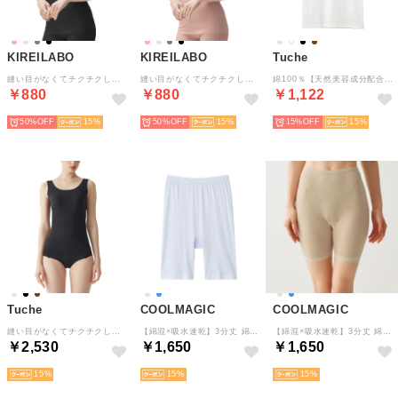
KIREILABO
KIREILABO
Tuche
縫い目がなくてチクチクしにくい タンクトップ オーガニックコットン （ブラック）
縫い目がなくてチクチクしにくい タンクトップ オーガニックコットン （マルシェピンク）
綿100％【天然美容成分配合】着るコスメ タンクトップ （オフホワイト）
￥880
￥880
￥1,122
50%
15
50%
15
15%
15
Tuche
COOLMAGIC
COOLMAGIC
縫い目がなくてチクチクしにくい ブラタンクトップ （スミクロ）
【綿混×吸水速乾】3分丈 綿混インナーボトム （クリアサックス）
【綿混×吸水速乾】3分丈 綿混インナーボトム （ノーブルベージュ）
￥2,530
￥1,650
￥1,650
15
15
15