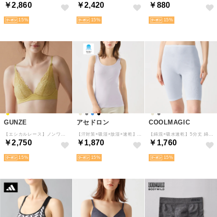
￥2,860
￥2,420
￥880
15
15
15
GUNZE
アセドロン
COOLMAGIC
【エシカルレース】ノンワイヤーブラジャー （サンドイエロー）
【汗対策×吸湿×放湿×速乾】汗取り付きタンクトップ （パールグレー）
【綿混×吸水速乾】5分丈 綿混インナーボトム （クリアサックス）
￥2,750
￥1,870
￥1,760
15
15
15