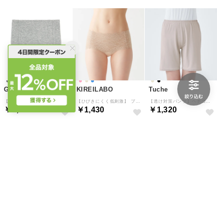
GUNZE
KIREILABO
Tuche
【綿85％】サニタリーショーツ 【返品不可商品】 （グレーモク）
【ひびきにくく低刺激】 ブラファンデ・完全無縫製ショーツ【返品不可商品】 （ベージュ）
【透け対策パンツ】ペチコート （グレーシュベージュ）
￥1,210
￥1,430
￥1,320
15
15
15