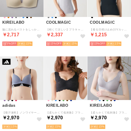
KIREILABO
COOLMAGIC
COOLMAGIC
脇に流れるバストをしっかりキープ ノンワイヤーブラジャー オーガニックコットン （ホワイトベージュ）
【軽くて涼しい】ブラキャミソール （アイスブルー）
【着る日焼け止め(UVカット付)】汗取り付きタンクトップ （ブラック）
￥2,717
￥2,337
￥1,215
5%
15
15%
15
15%
15
adidas
KIREILABO
KIREILABO
【吸汗速乾】ノンワイヤーブラ 後ろホックタイプ （クワイエットパープル）
【柔らかくて低刺激】ブラファンデ ・ノンワイヤーブラジャー 保湿 （ブラック）
【柔らかくて低刺激】ブラファンデ ・ノンワイヤーブラジャー 保湿 （ローヌブルー）
￥2,970
￥2,970
￥2,970
15
15
15