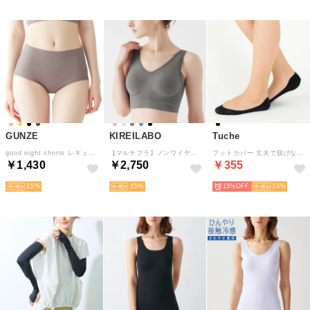
GUNZE
KIREILABO
Tuche
good night shorts レギュラーショーツ【返品不可商品】 （ノーブルブラウン）
【マルチブラ】ノンワイヤーブラジャー （グレー）
フットカバー 丈夫で脱げない 超浅履き （ブラック）
￥1,430
￥2,750
￥355
15
15
15%
15