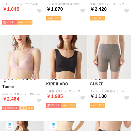
レギュラーショーツ 完全無縫製 綿混【返品不可商品】 （チャコールグレー）
【汗対策×吸湿×放湿×速乾】汗取り付きキャミソール （ノーブルベージュ）
【吸汗速乾】ハーフトップ （アンジェパープル）
￥1,045
￥1,870
￥2,420
HOT
15
15
5%
15
KIREILABO
GUNZE
Tuche
【接触冷感】ハーフトップ 縫い目がなくて低刺激＆ひんやり接触冷感 （ブラック）
【ぐぐっとお腹押さえ・キュッと太もも】2分丈ガードルショーツ【返品不可商品】 （ロマンシルバー）
ふわっと盛れる ワイヤレスブラジャー Sweet Make Bra （ライラック）
￥1,985
￥1,100
￥2,464
5%
15
15
20%
15