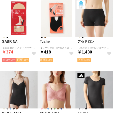
SABRINA
Tuche
アセドロン
【超深履き】フットカバー 脱げない 超深履き （ナチュラルベージュ）
【ブーツ専用（内側あったかボア）】インナーソックス（フットカバータイプ） （ブラック）
【汗対策】1分丈ショーツ 【返品不可商品】 （ブラック）
￥374
￥418
￥1,430
15%
15
15
15