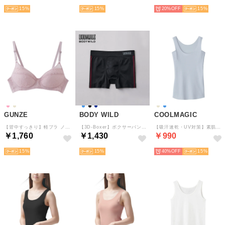
15
15
20%
15
GUNZE
BODY WILD
COOLMAGIC
【背中すっきり】軽ブラ ノンワイヤーブラジャー （スモークピンク）
【3D-Boxer】ボクサーパンツ（前とじ）【返品不可商品】 （ブラック）
【吸汗速乾・UV対策】素肌さらり 汗取り付きタンクトップ （グレイッシュブルー）
￥1,760
￥1,430
￥990
15
15
40%
15