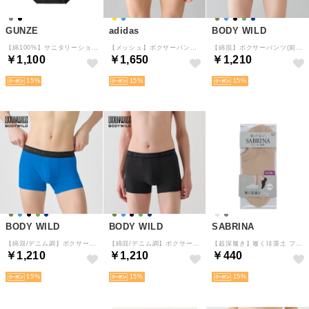
GUNZE
adidas
BODY WILD
【綿100%】サニタリーショーツ 【返品不可商品】 （ブラック）
【メッシュ】ボクサーパンツ 3ストライプス（前とじ） 【返品不可商品】 （サンイエロー）
【綿混】ボクサーパンツ(前あき) 【返品不可商品】 （マスタードカーキ）
￥1,100
￥1,650
￥1,210
15
15
15
BODY WILD
BODY WILD
SABRINA
【綿混/デニム調】ボクサーパンツ（前あき） 【返品不可商品】 （ライトブルー）
【綿混/デニム調】ボクサーパンツ（前あき） 【返品不可商品】 （ブラック）
【超深履き】履く珪藻土 フットカバー （ナチュラルベージュ）
￥1,210
￥1,210
￥440
15
15
15