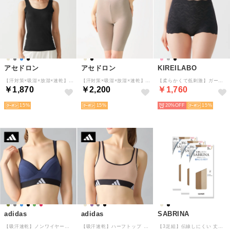
アセドロン
アセドロン
KIREILABO
【汗対策×吸湿×放湿×速乾】汗取り付きタンクトップ （ブラック）
【汗対策×吸湿×放湿×速乾】ぺチパンツ5分丈 （ベージュヘザー）
【柔らかくて低刺激】ガードルファンデ・ショートソフトガードル 保湿【返品不可商品】 （ブラック）
￥1,870
￥2,200
￥1,760
15
15
20%
15
adidas
adidas
SABRINA
【吸汗速乾】ノンワイヤーブラジャー モールドカップ （ダークブルー）
【吸汗速乾】ハーフトップ （ロイヤルベージュ）
【3足組】伝線しにくい 丈夫で美しい ショートストッキング 3足組 （ヌードベージュ）