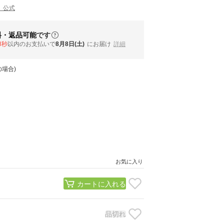
） 公式
料・返品可能
です
7秒
以内
のお支払いで
8月8日(土)
にお届け
詳細
場合)
お気に入り
カートに入れる
品切れ