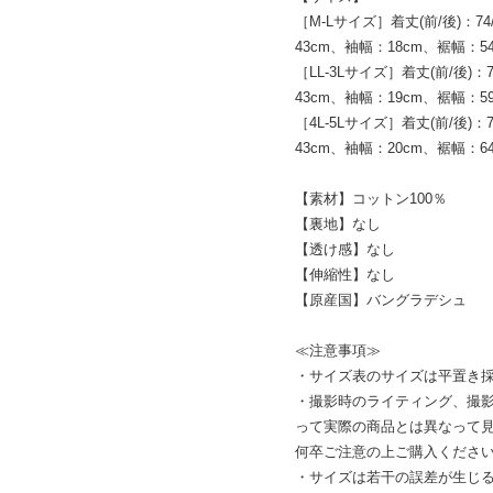
［M-Lサイズ］着丈(前/後)：7
43cm、袖幅：18cm、裾幅：54
［LL-3Lサイズ］着丈(前/後)：
43cm、袖幅：19cm、裾幅：59
［4L-5Lサイズ］着丈(前/後)：
43cm、袖幅：20cm、裾幅：64
【素材】コットン100％
【裏地】なし
【透け感】なし
【伸縮性】なし
【原産国】バングラデシュ
≪注意事項≫
・サイズ表のサイズは平置き
・撮影時のライティング、撮影
って実際の商品とは異なって
何卒ご注意の上ご購入くださ
・サイズは若干の誤差が生じ