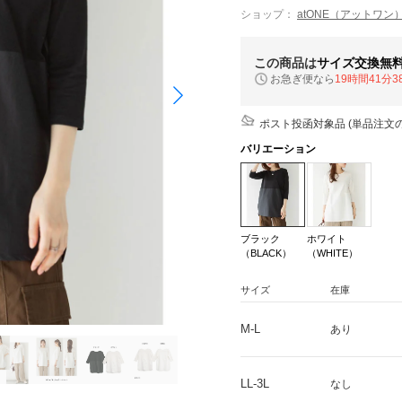
ショップ：
atONE（アットワン
この商品は
サイズ交換無
お急ぎ便なら
19時間41分3
ポスト投函対象品 (単品注文の
バリエーション
ブラック
ホワイト
（BLACK）
（WHITE）
サイズ
在庫
M-L
あり
LL-3L
なし