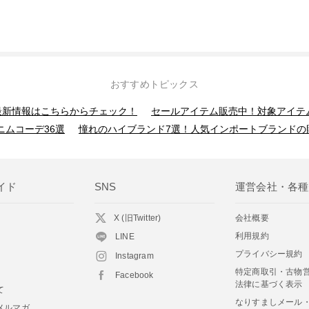
おすすめトピックス
】最新情報はこちらからチェック！
セールアイテム販売中！対象アイテ
ニムコーデ36選
憧れのハイブランド7選！人気インポートブランドの
イド
SNS
運営会社・各種
X (旧Twitter)
会社概要
利用規約
LINE
プライバシー規約
Instagram
特定商取引・古物
Facebook
法律に基づく表示
て
なりすましメール
メルマガ