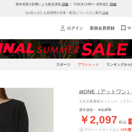
熊本地震の影響による配送遅延
詳細
｜ 7/30(木)14時〜 送料改訂
詳細
【お知らせ】お盆期間の営業・配送についてのご案内
詳細
ログイン
新規会員登録
マ
スポーツ
アウトレット
ランキングから
atONE
（アットワン）
七分丈異素材カットソー （ブラ
￥2,979
通常価格：
￥2,097
税込
マガシークカードなら
+1%還