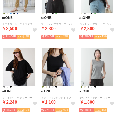
atONE
atONE
atONE
【快適ストレッチ】ウエストゴムルーズテーパードパンツ （BEIGE）
コットンパフスリーブTシャツ （オフホワイト）
コットンパフスリーブTシャツ （ブラック）
￥2,500
￥2,300
￥2,300
28%
15
25%
15
25%
15
atONE
atONE
atONE
ミニポケット付きオーバーサイズ無地Tシャツ （ブラック）
コットンリブタンクトップ （ブラック）
ラウンドネックノースリーブトップ （杢グレー）
￥2,249
￥1,100
￥1,800
10%
15
50%
15
18%
15