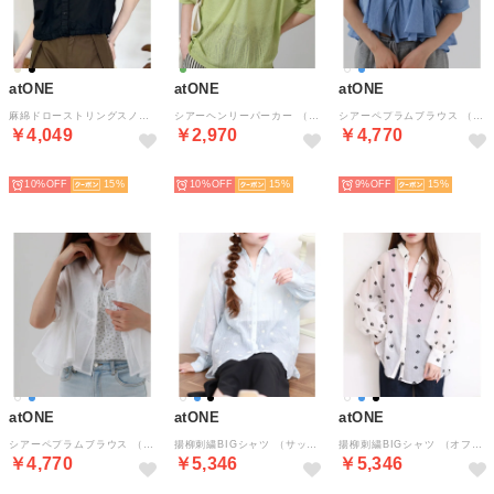
atONE
atONE
atONE
麻綿ドローストリングスノースリーブシャツ （ブラック）
シアーヘンリーパーカー （ミント）
シアーペプラムブラウス （サックス）
￥4,049
￥2,970
￥4,770
NEW
NEW
NEW
10%
15
10%
15
9%
15
atONE
atONE
atONE
シアーペプラムブラウス （オフホワイト）
揚柳刺繍BIGシャツ （サックス×オフホワイト）
揚柳刺繍BIGシャツ （オフホワイト×ブラック）
￥4,770
￥5,346
￥5,346