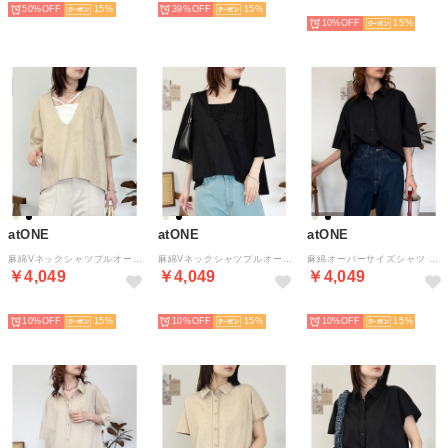
50%
15
39%
15
NEW
10%
15
atONE
atONE
atONE
麻綿Vネックシャツプルオーバー （ベージュ）
麻綿Vネックシャツプルオーバー （ブラック）
麻綿オーバーサイズシャツ （ブラック）
￥4,049
￥4,049
￥4,049
NEW
NEW
NEW
10%
15
10%
15
10%
15