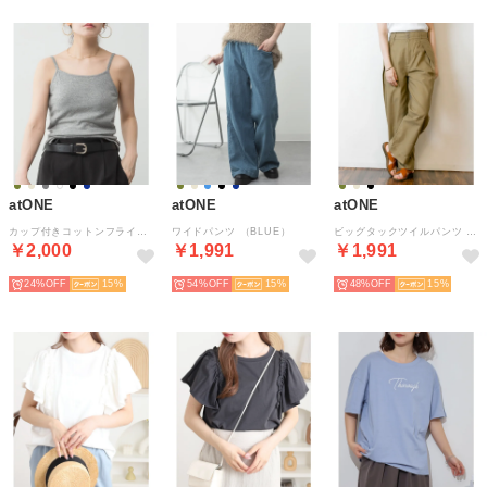
atONE
atONE
atONE
カップ付きコットンフライスキャミソール （グレー）
ワイドパンツ （BLUE）
ビッグタックツイルパンツ （BEIGE）
￥2,000
￥1,991
￥1,991
24%
15
54%
15
48%
15