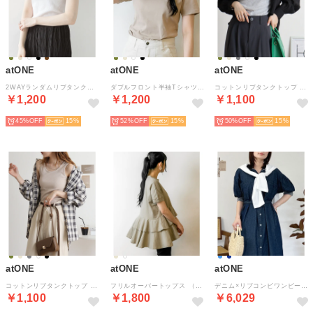
atONE
atONE
atONE
2WAYランダムリブタンクトップ （WHITE）
ダブルフロント半袖Tシャツ （Uネック グレーベージュ）
コットンリブタンクトップ （杢グレー）
￥1,200
￥1,200
￥1,100
45%
15
52%
15
50%
15
atONE
atONE
atONE
コットンリブタンクトップ （ベージュ）
フリルオーバートップス （ベージュ）
デニム×リブコンビワンピース （ワンウォッシュネイビー）
￥1,100
￥1,800
￥6,029