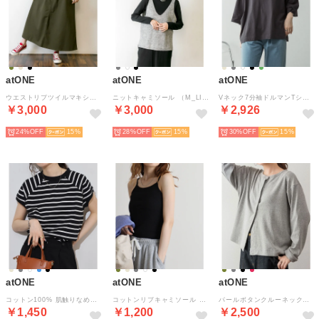
atONE
atONE
atONE
ウエストリブツイルマキシスカート （KHAKI）
ニットキャミソール （M_LI_GR）
Vネック7分袖ドルマンTシャツ （チャコールグレー）
￥3,000
￥3,000
￥2,926
24%
15
28%
15
30%
15
atONE
atONE
atONE
コットン100% 肌触りなめらか プチモックネック フレンチスリーブTシャツ （BLACK/OFFWHITE）
コットンリブキャミソール （ブラック）
パールボタンクルーネックカーディガン （杢グレー）
￥1,450
￥1,200
￥2,500