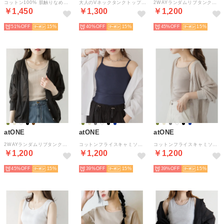
コットン100% 肌触りなめらか プチモックネック フレンチスリーブTシャツ （MOCHA）
大人のVネックタンクトップ （OFFWHITE）
2WAYランダムリブタンクトップ （KHAKI）
￥1,450
￥1,300
￥1,200
51%
15
40%
15
45%
15
atONE
atONE
atONE
2WAYランダムリブタンクトップ （BEIGE）
コットンフライスキャミソール （NAVY）
コットンフライスキャミソール （GRAY-BEIGE）
￥1,200
￥1,200
￥1,200
45%
15
39%
15
39%
15