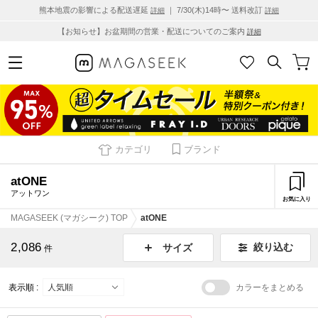
熊本地震の影響による配送遅延
｜ 7/30(木)14時〜 送料改訂
詳細
詳細
【お知らせ】お盆期間の営業・配送についてのご案内
詳細
カテゴリ
ブランド
atONE
アットワン
お気に入り
MAGASEEK (マガシーク) TOP
atONE
2,086
絞り込む
サイズ
件
表示順 :
カラーをまとめる