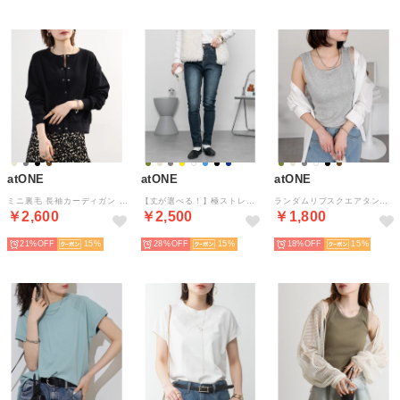
atONE
atONE
atONE
ミニ裏毛 長袖カーディガン （ブラック）
【丈が選べる！】極ストレッチ チノ＆デニム美脚スキニーパンツ （ネイビー-フルレングス）
ランダムリブスクエアタンクトップ （M-GRAY）
￥2,600
￥2,500
￥1,800
21%
15
28%
15
18%
15