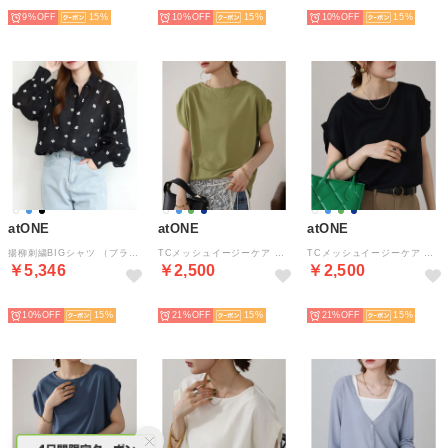
NEW
NEW
NEW
9%
15
10%
15
10%
15
atONE
atONE
atONE
揚柳刺繍BIGシャツ （ブラック×オフホワイト）
TCメッシュイージーケア ノースリーブプルオーバー （ピスタチオ）
TCメッシュイージーケア ノースリーブプルオーバー （ダークブルー）
￥5,346
￥2,500
￥2,500
NEW
NEW
NEW
10%
15
21%
15
21%
15