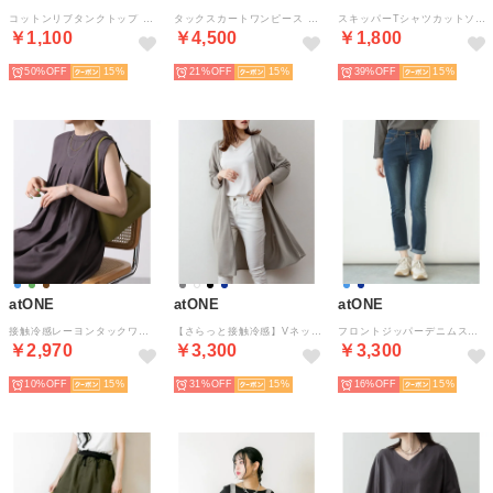
コットンリブタンクトップ （ホワイト）
タックスカートワンピース （チャコールグレー）
スキッパーTシャツカットソー （カーキ）
￥1,100
￥4,500
￥1,800
50%
15
21%
15
39%
15
atONE
atONE
atONE
接触冷感レーヨンタックワンピース （ダークブラウン）
【さらっと接触冷感】Vネックロングカーディガン （グレー）
フロントジッパーデニムスキニーパンツ （NAVY）
￥2,970
￥3,300
￥3,300
10%
15
31%
15
16%
15