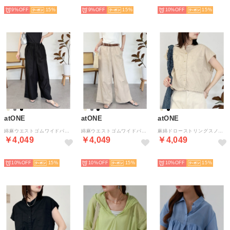
NEW
NEW
NEW
9%
15
9%
15
10%
15
atONE
atONE
atONE
綿麻ウエストゴムワイドパンツ （ブラック）
綿麻ウエストゴムワイドパンツ （ベージュ）
麻綿ドローストリングスノースリーブシャツ （ベージュ）
￥4,049
￥4,049
￥4,049
NEW
NEW
NEW
10%
15
10%
15
10%
15