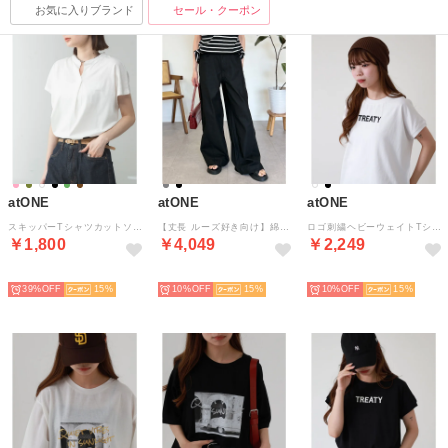
お気に入りブランド
セール・クーポン
atONE
atONE
atONE
スキッパーTシャツカットソー （ホワイト）
【丈長 ルーズ好き向け】綿麻サイド切り替えバギーパンツ （ブラック）
ロゴ刺繍ヘビーウェイトTシャツ （オフホワイト）
￥1,800
￥4,049
￥2,249
SELECT
NEW
NEW
39%
15
10%
15
10%
15