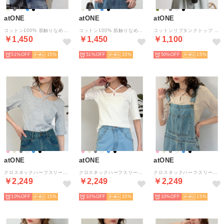
atONE
atONE
atONE
コットン100% 肌触りなめらか プチモックネック フレンチスリーブTシャツ （MINT）
コットン100% 肌触りなめらか プチモックネック フレンチスリーブTシャツ （OFFWHITE）
コットンリブタンクトップ （カーキ）
￥1,450
￥1,450
￥1,100
51%
15
51%
15
50%
15
atONE
atONE
atONE
クロスネックハーフスリーブカットソー （杢グレー）
クロスネックハーフスリーブカットソー （オフホワイト）
クロスネックハーフスリーブカットソー （ベージュ）
￥2,249
￥2,249
￥2,249
10%
15
10%
15
10%
15