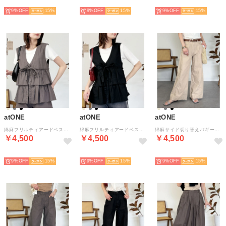
NEW
NEW
NEW
9%
15
9%
15
9%
15
atONE
atONE
atONE
綿麻フリルティアードベスト （チャコールグレー）
綿麻フリルティアードベスト （ブラック）
綿麻サイド切り替えバギーパンツ （ベージュ）
￥4,500
￥4,500
￥4,500
NEW
NEW
NEW
9%
15
9%
15
9%
15