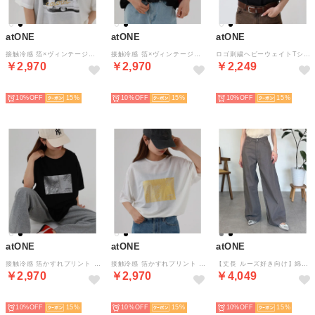
atONE
atONE
atONE
接触冷感 箔×ヴィンテージカーフォトプリント カノコ Tシャツ （オフホワイト×ゴールド）
接触冷感 箔×ヴィンテージカーフォトプリント カノコ Tシャツ （ブラック／シルバー）
ロゴ刺繍ヘビーウェイトTシャツ （ブラック）
￥2,970
￥2,970
￥2,249
NEW
NEW
NEW
10%
15
10%
15
10%
15
atONE
atONE
atONE
接触冷感 箔かすれプリント カノコ Tシャツ （ブラック×シルバー）
接触冷感 箔かすれプリント カノコ Tシャツ （オフホワイト×ゴールド）
【丈長 ルーズ好き向け】綿麻サイド切り替えバギーパンツ （チャコールグレー）
￥2,970
￥2,970
￥4,049
NEW
NEW
NEW
10%
15
10%
15
10%
15