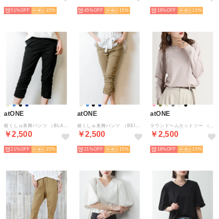
51%
15
45%
15
18%
15
atONE
atONE
atONE
裾くしゅ美脚パンツ （BLACK）
裾くしゅ美脚パンツ （BEIGE）
ラウンドヘムカットソー （PINKBEIGE）
￥2,500
￥2,500
￥2,500
21%
15
21%
15
18%
15