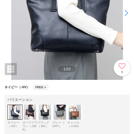
1
/
33
6
ネイビー（-NV）
FREE
○
バリエーション
ネイビー
ダークブラ
ブラック
グレー（-
キャメル
（-NV）
ウン（-DB
（-BK）
GRY）
（-CAM）
R）