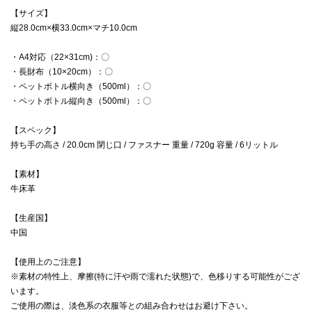
【サイズ】
縦28.0cm×横33.0cm×マチ10.0cm
・A4対応（22×31cm)：〇
・長財布（10×20cm）：〇
・ペットボトル横向き（500ml）：〇
・ペットボトル縦向き（500ml）：〇
【スペック】
持ち手の高さ / 20.0cm 閉じ口 / ファスナー 重量 / 720g 容量 / 6リットル
【素材】
牛床革
【生産国】
中国
【使用上のご注意】
※素材の特性上、摩擦(特に汗や雨で濡れた状態)で、色移りする可能性がござ
います。
ご使用の際は、淡色系の衣服等との組み合わせはお避け下さい。