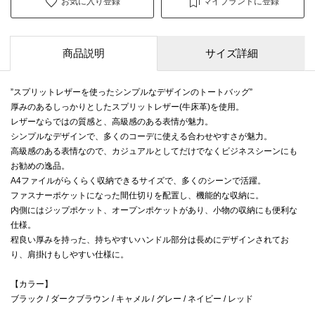
お気に入り登録
マイブランドに登録
商品説明
サイズ詳細
”スプリットレザーを使ったシンプルなデザインのトートバッグ”
厚みのあるしっかりとしたスプリットレザー(牛床革)を使用。
レザーならではの質感と、高級感のある表情が魅力。
シンプルなデザインで、多くのコーデに使える合わせやすさが魅力。
高級感のある表情なので、カジュアルとしてだけでなくビジネスシーンにも
お勧めの逸品。
A4ファイルがらくらく収納できるサイズで、多くのシーンで活躍。
ファスナーポケットになった間仕切りを配置し、機能的な収納に。
内側にはジップポケット、オープンポケットがあり、小物の収納にも便利な
仕様。
程良い厚みを持った、持ちやすいハンドル部分は長めにデザインされてお
り、肩掛けもしやすい仕様に。
【カラー】
ブラック / ダークブラウン / キャメル / グレー / ネイビー / レッド