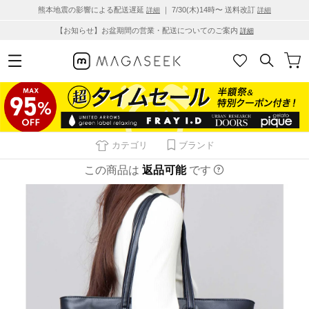
熊本地震の影響による配送遅延
｜ 7/30(木)14時〜 送料改訂
詳細
詳細
【お知らせ】お盆期間の営業・配送についてのご案内
詳細
カテゴリ
ブランド
この商品は
返品可能
です