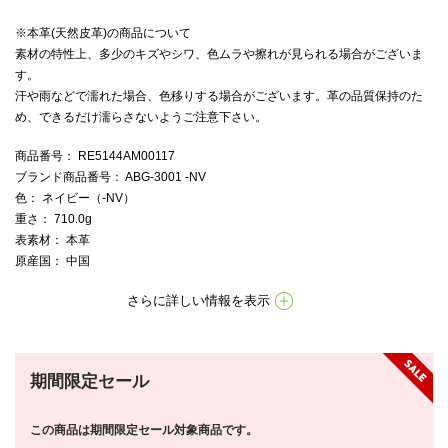
※本革(天然皮革)の商品について
素材の特性上、多少のキズやシワ、色ムラや擦れが見られる場合がございま
す。
汗や雨などで濡れた場合、色移りする場合がございます。革の品質保持のた
め、できるだけ濡らさないようご注意下さい。
商品番号
： RE5144AM00117
ブランド商品番号
： ABG-3001 -NV
色
： ネイビー（-NV）
重さ
： 710.0g
表素材
： 本革
原産国
： 中国
さらに詳しい情報を表示
期間限定セール
この商品は期間限定セール対象商品です。