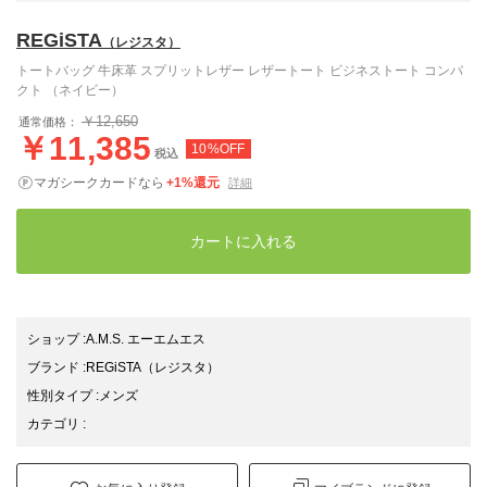
REGiSTA
（レジスタ）
トートバッグ 牛床革 スプリットレザー レザートート ビジネストート コンパ
クト （ネイビー）
￥12,650
通常価格：
￥11,385
10%OFF
税込
マガシークカードなら
+1%還元
詳細
カートに入れる
ショップ
:
A.M.S. エーエムエス
ブランド
:
REGiSTA
（レジスタ）
性別タイプ
:
メンズ
カテゴリ
: