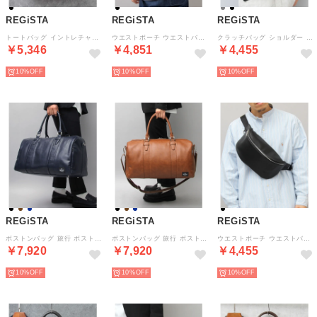
REGiSTA
REGiSTA
REGiSTA
トートバッグ イントレチャート レザートートビジネストート （ブラック）
ウエストポーチ ウエストバッグ 撥水加工 ポリエステル 大きめ 大容量 （ブラック）
クラッチバッグ ショルダー メンズ 2way タッセル付き （ブラック-A(スムース)）
￥5,346
￥4,851
￥4,455
10%
10%
10%
REGiSTA
REGiSTA
REGiSTA
ボストンバッグ 旅行 ボストンショルダーバッグ 2way 出張 旅行バッグ （ネイビー）
ボストンバッグ 旅行 ボストンショルダーバッグ 2way 出張 旅行バッグ （キャメル）
ウエストポーチ ウエストバッグ ボディバッグ 大きめ （ブラック-B(サフィアーノ)）
￥7,920
￥7,920
￥4,455
10%
10%
10%