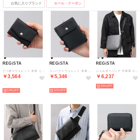
お気に入りブランド
セール・クーポン
REGiSTA
REGiSTA
REGiSTA
三つ折りウォレット 本革 ミニ財布 軽量 コンパクト ボックス型小銭入れ キャッシュレス （ブラック）
コンパクトウォレット 本革 薄マチ カード収納 最大8枚収納 小銭入れ付き 軽量 サブウォレット （ブラック）
ショルダーバッグ 牛床革 スプリットレザー 肩掛け 斜め掛け シンプル （チャコール）
￥3,564
￥5,346
￥6,237
NEW
NEW
10%
10%
10%