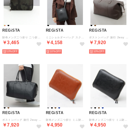
REGiSTA
REGiSTA
REGiSTA
財布メンズ二つ折り 二つ折り財布 ミニ財布 ラウンドファスナー （カモ）
ミニショルダーバッグ スクエア型 フェイクレザー 黒 ブラック （ブラック-A(スムース)）
ボストンバッグ 旅行 2way 出張 旅行バッグ ゴルフバッグ 大きめ 大容量 （ダークブラウン(サフィアーノ素材)）
￥3,465
￥4,158
￥7,920
10%
10%
10%
REGiSTA
REGiSTA
REGiSTA
ボストンバッグ 旅行 2way 出張 旅行バッグ ゴルフバッグ 大きめ 大容量 （ブラック(サフィアーノ素材)）
財布メンズ二つ折り ミニ財布 ミニウォレット 牛床革 スプリットレザー ラウンドジップ （キャメル）
財布メンズ二つ折り ミニ財布 ミニウォレット 牛床革 スプリットレザー ラウンドジップ （ブラック）
￥7,920
￥4,950
￥4,950