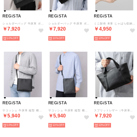
REGiSTA
REGiSTA
REGiSTA
ショルダーバッグ 牛床革 ボディバッグ スプリットレザー ミニマル 撥水 長財布収納 500mlペットボトル収納 隠しマグネットポケット ショルダーベルト調節可能 （ブラック-S(ショルダーバッグ)）
ショルダーバッグ 牛床革 ボディバッグ スプリットレザー ミニマル 撥水 長財布収納 500mlペットボトル収納 隠しマグネットポケット ショルダーベルト調節可能 （ブラック-B(ボディバッグ)）
ミニ財布 本革 じゃばら収納 スキミング防止 コンパクト YKKファスナー ボックス型小銭入れ カード7枚収納 ラウンドジップ Dカン付き サブ財布対応 （ブラック）
￥7,920
￥7,920
￥4,950
10%
10%
10%
REGiSTA
REGiSTA
REGiSTA
サコッシュ 牛床革 縦型 横型 ミニマル 軽量 スリム 隠しマグネット ファスナーポケット付き ショルダーベルト調整可能 旅行 サブバッグ対応 （ブラック-W）
サコッシュ 牛床革 縦型 横型 ミニマル 軽量 スリム 隠しマグネット ファスナーポケット付き ショルダーベルト調整可能 旅行 サブバッグ対応 （ブラック-T）
スプリットレザー（牛床革） 2WAY ミニトート ショルダーバッグ （ブラック(スムース)）
￥5,940
￥5,940
￥7,920
10%
10%
10%