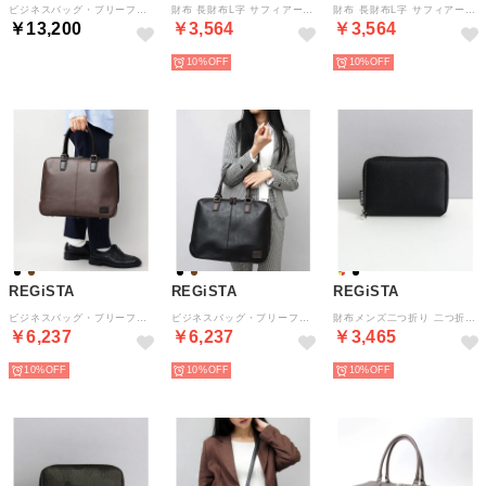
ビジネスバッグ・ブリーフケース スプリットレザー 牛床革 薄マチ （ブラック）
財布 長財布L字 サフィアーノレザー ロングウォレット （ブラック）
財布 長財布L字 サフィアーノレザー ロングウォレット （ライム）
￥13,200
￥3,564
￥3,564
10%
10%
REGiSTA
REGiSTA
REGiSTA
ビジネスバッグ・ブリーフケース 通勤 仕事 鞄 かばん オフィス （ダークブラウン-A）
ビジネスバッグ・ブリーフケース 通勤 仕事 鞄 かばん オフィス （ブラック）
財布メンズ二つ折り 二つ折り財布 ミニ財布 ラウンドファスナー （ブラック）
￥6,237
￥6,237
￥3,465
10%
10%
10%