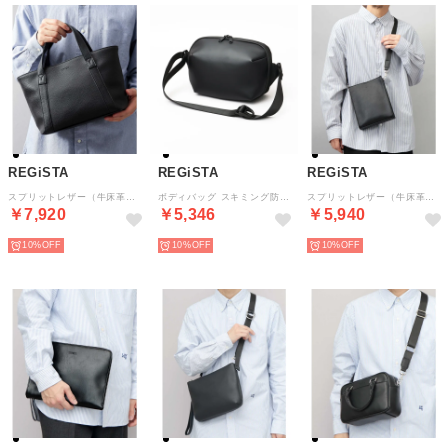
REGiSTA
REGiSTA
REGiSTA
スプリットレザー（牛床革） 2WAY ミニトート ショルダーバッグ （ブラック-A(シボ)）
ボディバッグ スキミング防止 撥水 軽量 多収納 斜めがけ ショルダーバッグ （ブラック）
スプリットレザー（牛床革） スクエア ミニショルダーバッグ （ブラック(スムース)）
￥7,920
￥5,346
￥5,940
10%
10%
10%