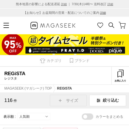
熊本地震の影響による配送遅延
｜ 7/30(木)14時〜 送料改訂
詳細
詳細
【お知らせ】お盆期間の営業・配送についてのご案内
詳細
カテゴリ
ブランド
REGiSTA
レジスタ
お気に入り
MAGASEEK (マガシーク) TOP
REGiSTA
116
絞り込む
サイズ
件
表示順 :
カラーをまとめる