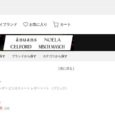
イブランド
お気に入り
カート
探す
ブランドから探す
カテゴリから探す
[ 前に戻る ]
）
レザー ビジネストート レザートート （ブラック）
込
元
詳細