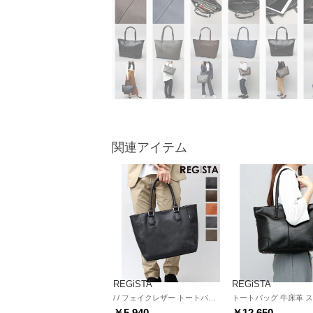
関連アイテム
REGiSTA
REGiSTA
/ / フェイクレザー トートバッグ / ビジネストート （ブラック（サフィアーノ））
￥5,940
￥12,650