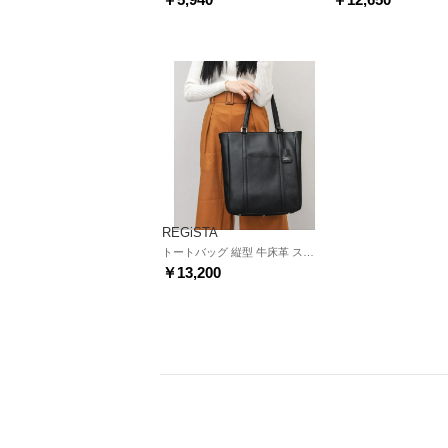
REGiSTA
トートバッグ 縦型 牛床革 スプリットレザー ビジネストート レザートート （ブラック）
￥13,200