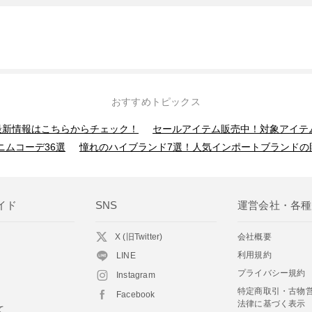
おすすめトピックス
】最新情報はこちらからチェック！
セールアイテム販売中！対象アイテ
ニムコーデ36選
憧れのハイブランド7選！人気インポートブランドの
イド
SNS
運営会社・各種
X (旧Twitter)
会社概要
利用規約
LINE
プライバシー規約
Instagram
特定商取引・古物
Facebook
法律に基づく表示
て