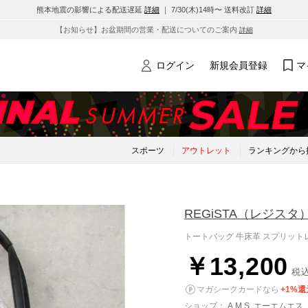
熊本地震の影響による配送遅延
詳細
｜ 7/30(木)14時〜 送料改訂
詳細
【お知らせ】お盆期間の営業・配送についてのご案内
詳細
ログイン
新規会員登録
マ
スポーツ
アウトレット
ランキングから
REGiSTA
（レジスタ
トートバッグ 牛床革 スプリット
￥13,200
税
マガシークカードなら
+1%還
ショップ：
A.M.S. エーエムエス