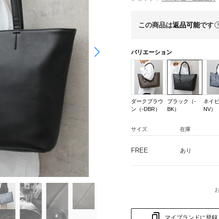
この商品は
返品可能
です
バリエーション
ダークブラウ
ブラック（-
ネイビ
ン（-DBR）
BK）
NV）
サイズ
在庫
FREE
あり
マイブランドに登録