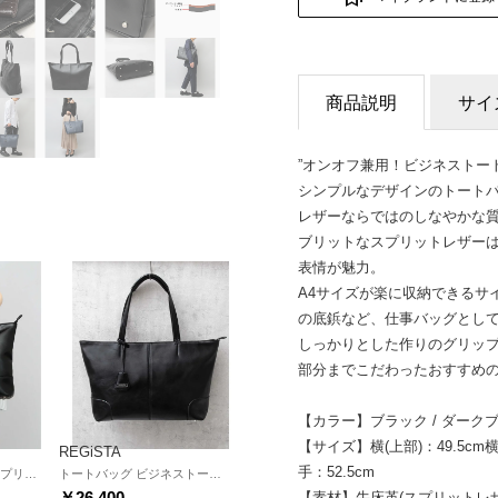
商品説明
サイ
”オンオフ兼用！ビジネストー
シンプルなデザインのトート
レザーならではのしなやかな質
ブリットなスプリットレザー
表情が魅力。
A4サイズが楽に収納できるサ
の底鋲など、仕事バッグとし
しっかりとした作りのグリッ
部分までこだわったおすすめ
【カラー】ブラック / ダークブラ
【サイズ】横(上部)：49.5cm横(
REGiSTA
手：52.5cm
トートバッグ 牛床革 スプリットレザー レザートート ビジネストート コンパクト （ブラック）
トートバッグ ビジネストート 牛床革 スプリットレザー レザートート （ブラック）
￥26,400
【素材】牛床革(スプリットレザ