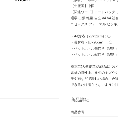
【生産国】中国
【関連ワード】トートバッグ ビ
通学 出張 軽量 自立 a4 A4
ニセックス フォーマル ビジネ
・A4対応（22×31cm)：〇
・長財布（10×20cm）：〇
・ペットボトル横向き（500m
・ペットボトル縦向き（500m
※本革(天然皮革)の商品につい
素材の特性上、多少のキズや
汗や雨などで濡れた場合、色
できるだけ濡らさないようご
商品詳細
商品番号