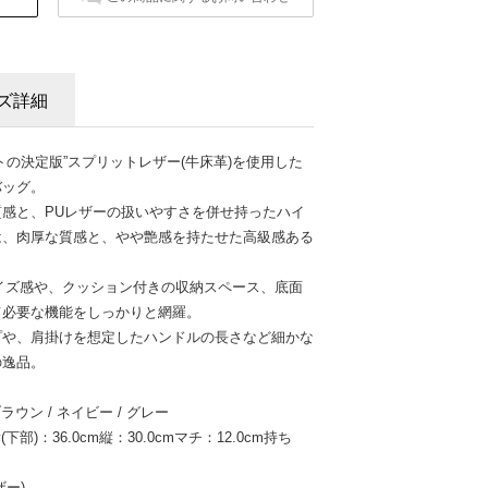
ズ詳細
トの決定版”スプリットレザー(牛床革)を使用した
バッグ。
感と、PUレザーの扱いやすさを併せ持ったハイ
は、肉厚な質感と、やや艶感を持たせた高級感ある
イズ感や、クッション付きの収納スペース、底面
て必要な機能をしっかりと網羅。
プや、肩掛けを想定したハンドルの長さなど細かな
の逸品。
ウン / ネイビー / グレー
下部)：36.0cm縦：30.0cmマチ：12.0cm持ち
ー)