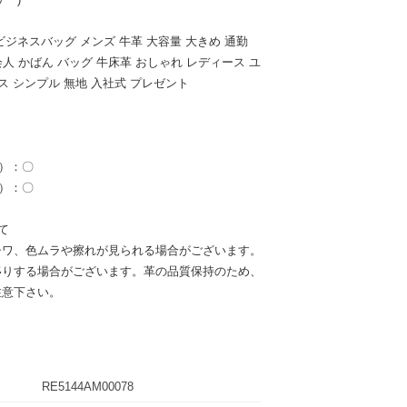
ジネスバッグ メンズ 牛革 大容量 大きめ 通勤
 社会人 かばん バッグ 牛床革 おしゃれ レディース ユ
ス シンプル 無地 入社式 プレゼント
l）：〇
l）：〇
て
シワ、色ムラや擦れが見られる場合がございます。
移りする場合がございます。革の品質保持のため、
注意下さい。
RE5144AM00078