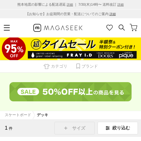
熊本地震の影響による配送遅延
｜ 7/30(木)14時〜 送料改訂
詳細
詳細
【お知らせ】お盆期間の営業・配送についてのご案内
詳細
カテゴリ
ブランド
スケートボード
デッキ
1
絞り込む
サイズ
件