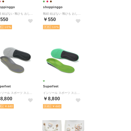
oppinggo
shoppinggo
靴紐 結ばない 靴ひも おしゃれ 大人 子供 シリコンゴム 白黒 シューレース ほどけない ワンタッチ 楽々 おしゃれ【返品不可商品】 （ブラウン）
靴紐 結ばない 靴ひも おしゃれ 大人 子供 シリコンゴム 白黒 シューレース ほどけない ワンタッチ 楽々 おしゃれ【返品不可商品】 （ホワイト）
550
￥550
10
10
perfeet
Superfeet
インソール スポーツ スニーカー イエロー YELLOW ローアーチ クッション 衝撃吸収 ゴルフ 立ち仕事 中敷き サイズ調整 Active Support Low Arch (V2) 【返品不可商品】 （YELLOW）
インソール スポーツ スニーカー グリーン GREEN ハイアーチ クッション 衝撃吸収 中敷き サイズ調整 メンズ レディース ジュニア Active Support High Arch (V2) 【返品不可商品】 （GREEN）
8,800
￥8,800
￥440
￥440