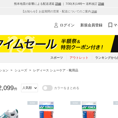
熊本地震の影響による配送遅延
詳細
｜ 7/30(木)14時〜 送料改訂
詳細
【お知らせ】お盆期間の営業・配送についてのご案内
詳細
ログイン
新規会員登録
マ
スポーツ
アウトレット
ランキングから
ション
>
シューズ
>
レディース シューケア・靴用品
2,099
カラーをまとめる
件
NEW
NEW
N