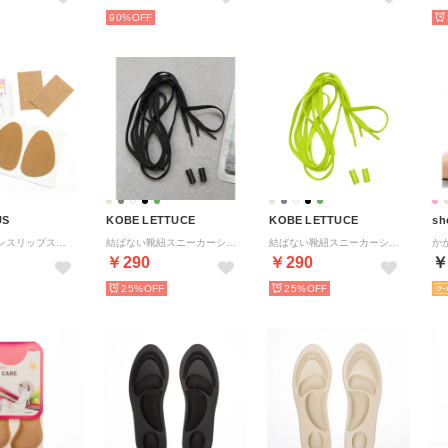
90%
US
KOBE LETTUCE
KOBE LETTUCE
sh
滑り止め ノンスリップステッカー Non Slip Sticker ベージュ 靴底 フラットな靴底用【返品不可商品】 （他）
結ばない靴紐スニーカーシューレース6[J1150]【返品不可商品】 （ブラック）
結ばない靴紐スニーカーシューレース6[J1150]【返品不可商品】 （ライトグリーン）
￥290
￥290
￥
25%
25%