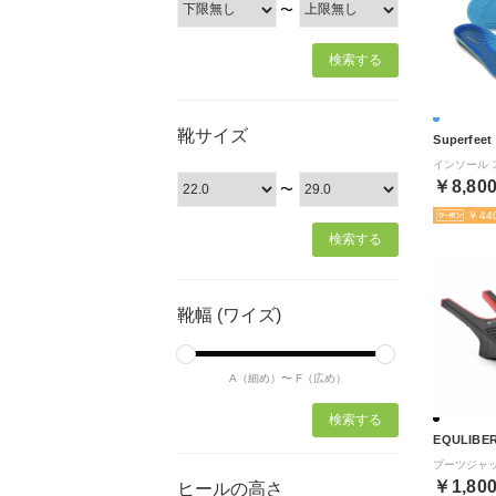
〜
靴サイズ
Superfeet
￥8,80
〜
￥44
靴幅 (ワイズ)
A（細め）〜
F（広め）
EQULIBE
￥1,80
ヒールの高さ