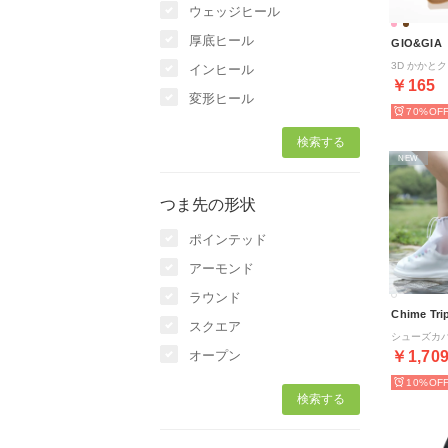
ウェッジヒール
厚底ヒール
GIO&GIA
インヒール
￥165
変形ヒール
70%
NEW
つま先の形状
ポインテッド
アーモンド
ラウンド
Chime Tri
スクエア
オープン
￥1,70
10%