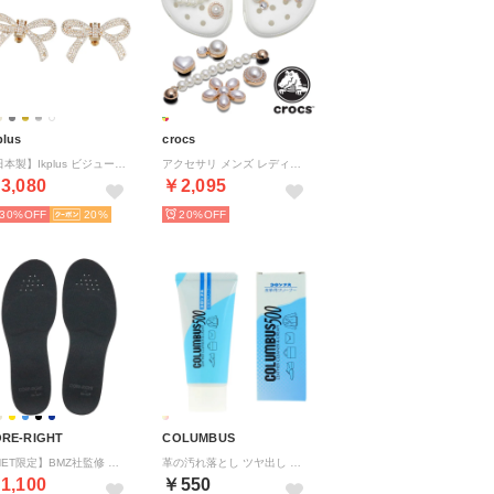
plus
crocs
【日本製】Ikplus ビジュー （56.ゴールドリボン）
アクセサリ メンズ レディース ジビッツ デインティーパールジュエリー 10013133 （他）
3,080
￥2,095
30%
20
20%
RE-RIGHT
COLUMBUS
【NET限定】BMZ社監修 トレーニングインソール 男女兼用 中敷き インソール【返品不可商品】 （ブラック）
革の汚れ落とし ツヤ出し レザークリーナー クリア 45g コロンブス500 汚れ落とし 【返品不可商品】（他）
1,100
￥550