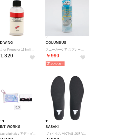
D WING
COLUMBUS
Leather Protector 118ml [98016]【返品不可商品】 （他）
スニーカーケア スプレーフォームシャンプー 220mL 泡状 クリーナー 汚れ落とし 靴クリーナー 【返品不可商品】 （他）
1,320
￥990
10%
INT WORKS
SASAKI
adidas originals / アディダス オリジナルス JEWELACE （ピンク）
ヴィクタス VICTAS 卓球 V-IS517 502503【返品不可商品】 （1000 ブラック）