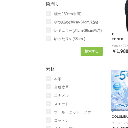
筒周り
細め(-30cm未満)
やや細め(30cm-34cm未満)
レギュラー(34cm-38cm未満)
ゆったりめ(38cm-)
YONEX
￥1,98
素材
本革
合成皮革
エナメル
スエード
ウール・ニット・ファー
COLUMB
コットン