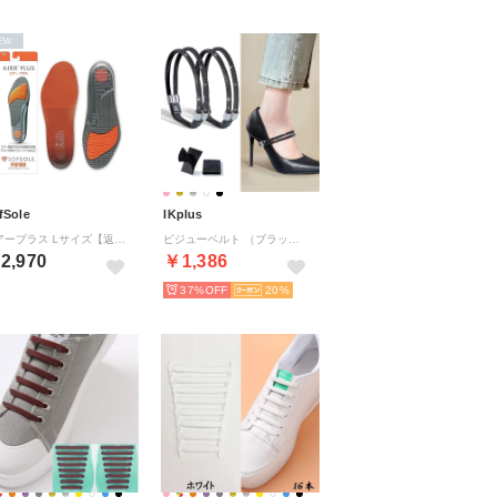
EW
fSole
IKplus
エアープラス Lサイズ【返品不可商品】 （ORG）
ビジューベルト （ブラック/ブラック）
2,970
￥1,386
37%
20