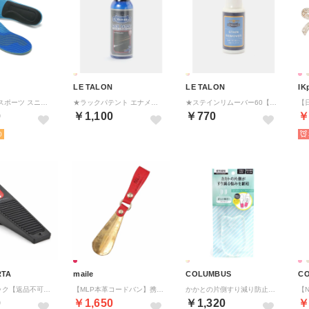
LE TALON
LE TALON
IK
インソール スポーツ スニーカー ミディアムアーチ クッション 衝撃吸収 ゴルフ 中敷き サイズ調整 メンズ レディース ジュニア Active Support Medium Arch (V2) 【返品不可商品】 （BLUE）
★ラックパテント エナメルヨウクリーナー【返品不可商品】 （その他カラー K）
★ステインリムーバー60【返品不可商品】 （その他カラー K）
0
￥1,100
￥770
￥
0
RTA
maile
COLUMBUS
CO
ブーツジャック【返品不可商品】 （ブラック）
【MLP本革コードバン】携帯用アンティーク調靴べら【返品不可商品】 （レッド）
かかとの片側すり減り防止 ヒールクッション 片べりクリア【返品不可商品】 （透明）
0
￥1,650
￥1,320
￥