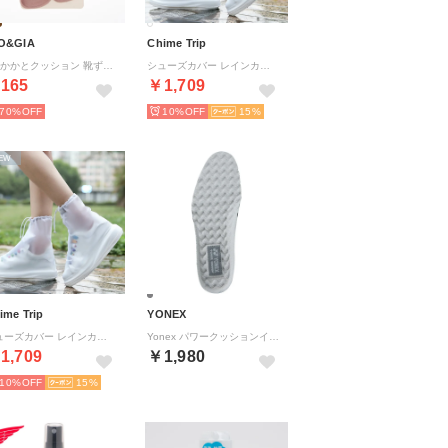
O&GIA
Chime Trip
3D かかとクッション 靴ずれ 立体構造 パカパカ 防止 保護 パッド シール パンプス ヒール ぴったり フィット クッション【返品不可商品】 （ピンク）
シューズカバー レインカバー 靴用 防水 ジップ付き 滑り止め 梅雨対策 携帯 通勤 通学 男女兼用 雨の日 レイン スニーカー 雪対策 レインシューズ レインシューズカバー スニーカーカバー 【返品不可商品】 （ホワイト(クリア) XXXL(30cm)）
165
￥1,709
70%
10%
15
EW
ime Trip
YONEX
シューズカバー レインカバー 靴用 防水 ジップ付き 滑り止め 梅雨対策 携帯 通勤 通学 男女兼用 雨の日 レイン スニーカー 雪対策 レインシューズ レインシューズカバー スニーカーカバー 【返品不可商品】 （ホワイト(クリア) M(26cm)）
Yonex パワークッションインソール インソール パワークション 中敷き 足【返品不可商品】 （ライトグレー LGR）
1,709
￥1,980
10%
15