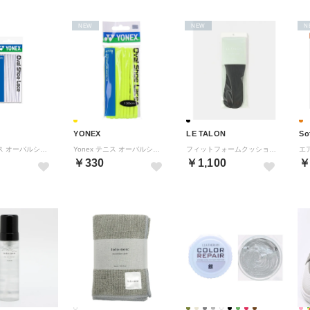
NEW
NEW
N
YONEX
LE TALON
So
Yonex テニス オーバルシューレース シューレース カラー紐 靴ひも シュー【返品不可商品】 （ホワイト）
Yonex テニス オーバルシューレース シューレース カラー紐 靴ひも シュー【返品不可商品】 （レモンイエロー）
フィットフォームクッション3ミリ （ブラック）
￥330
￥1,100
￥