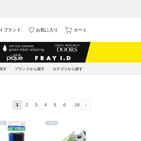
イブランド
お気に入り
カート
探す
ブランドから探す
カテゴリから探す
1
2
3
4
5
6
...18
EW
NEW