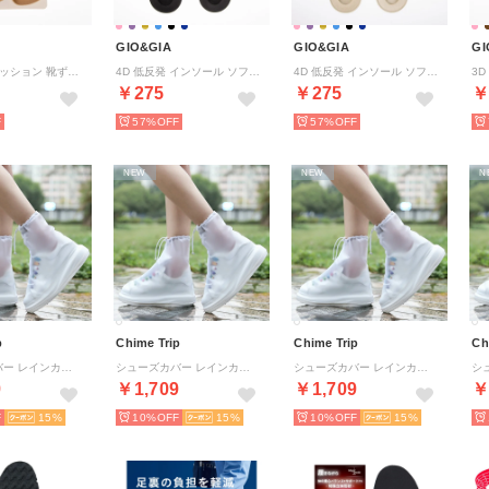
GIO&GIA
GIO&GIA
GI
3D かかとクッション 靴ずれ 立体構造 パカパカ 防止 保護 パッド シール パンプス ヒール ぴったり フィット クッション【返品不可商品】 （ブラウン）
4D 低反発 インソール ソフト クッション 素材 衝撃吸収 中敷き レディース アーチサポート快適足にしっかりフィット 足裏 痛み 疲れにくい【返品不可商品】 （BLACK）
4D 低反発 インソール ソフト クッション 素材 衝撃吸収 中敷き レディース アーチサポート快適足にしっかりフィット 足裏 痛み 疲れにくい【返品不可商品】 （GOLD）
￥275
￥275
￥
57%
57%
NEW
NEW
N
p
Chime Trip
Chime Trip
Ch
シューズカバー レインカバー 靴用 防水 ジップ付き 滑り止め 梅雨対策 携帯 通勤 通学 男女兼用 雨の日 レイン スニーカー 雪対策 レインシューズ レインシューズカバー スニーカーカバー 【返品不可商品】 （ホワイト(クリア) XXL(29cm)）
シューズカバー レインカバー 靴用 防水 ジップ付き 滑り止め 梅雨対策 携帯 通勤 通学 男女兼用 雨の日 レイン スニーカー 雪対策 レインシューズ レインシューズカバー スニーカーカバー 【返品不可商品】 （ホワイト(クリア) XL(28cm)）
シューズカバー レインカバー 靴用 防水 ジップ付き 滑り止め 梅雨対策 携帯 通勤 通学 男女兼用 雨の日 レイン スニーカー 雪対策 レインシューズ レインシューズカバー スニーカーカバー 【返品不可商品】 （ホワイト(クリア) L(27cm)）
9
￥1,709
￥1,709
￥
15
10%
15
10%
15