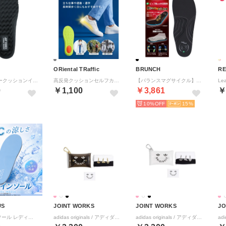
ORiental TRaffic
BRUNCH
RE
Yonex パワークッションインソール インソール パワークション 中敷き 足【返品不可商品】 （ブラック BK）
高反発クッションセルフカットインソール/INSOLE(02) 【返品不可商品】 （GREY）
【バランスマグサイクル】BALANCE MAG CYCLE 磁気インソール【返品不可商品】 （ブラック）
0
￥1,100
￥3,861
￥
10%
15
US
JOINT WORKS
JOINT WORKS
JO
クールインソール レディース 【返品不可商品】 （ブルー）
adidas originals / アディダス オリジナルス JEWELACE （ブラック）
adidas originals / アディダス オリジナルス JEWELACE （ホワイト）