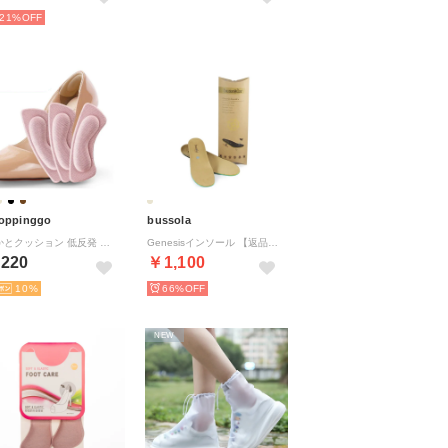
21%
oppinggo
bussola
かかとクッション 低反発 衝撃吸収 かかと用 靴ケア用品 男女兼用 サイズ調整 中敷 靴用品 パンプス メンズ 革靴【返品不可商品】 （ピンク）
Genesisインソール 【返品不可商品】 （ベージュ）
220
￥1,100
10
66%
NEW