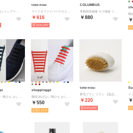
toto-nou:
COLUMBUS
sh
シューケア泡シャンプー シューケアシャンプー 【返品不可商品】 （クリア）
マイクロファイバークロス 5枚セット クロス 【返品不可商品】 （ホワイト×グレー）
革靴用色補修 キズ補修 リペア カラーリペア 【返品不可商品】（銀）
￥616
￥880
￥
30%
toto-nou:
Su
go
shoppinggo
豚毛ブラシ ブラシ 【返品不可商品】 （ホワイト）
靴紐 結ばない 靴ひも おしゃれ 大人 子供 シリコンゴム 白黒 シューレース ほどけない ワンタッチ 楽々 おしゃれ【返品不可商品】 （ブラック）
靴紐 結ばない 靴ひも おしゃれ 大人 子供 シリコンゴム 白黒 シューレース ほどけない ワンタッチ 楽々 おしゃれ【返品不可商品】 （レッド）
￥220
￥
￥550
80%
10