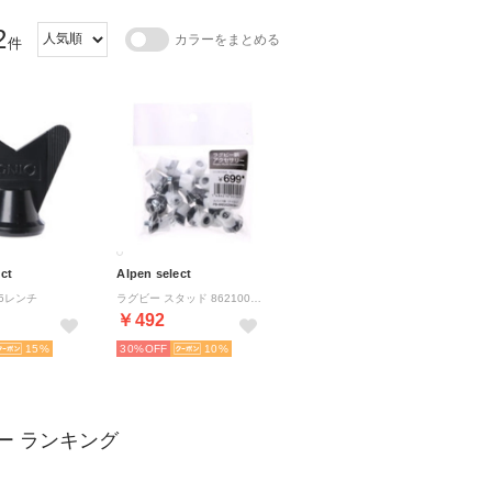
2
カラーをまとめる
件
ct
Alpen select
35レンチ
ラグビー スタッド 8621000105
￥492
15
30%
10
ー ランキング