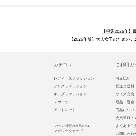
【福袋2026年
【2026年版】大人女子のためのデ
カテゴリ
ご利用ガ
レディースファッション
お支払い
メンズファッション
配送と送料
キッズファッション
サイズ交換
スポーツ
返品・返金
アウトレット
商品につい
会員登録・
よくあるご
マガハピ期間は全品10%OFF
マガシークカード
お問い合わ