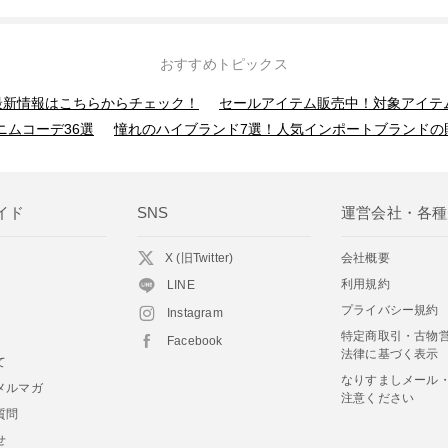
おすすめトピックス
】最新情報はこちらからチェック！
セールアイテム販売中！対象アイテ
ニムコーデ36選
憧れのハイブランド7選！人気インポートブランドの
イド
SNS
運営会社・各種
X (旧Twitter)
会社概要
利用規約
LINE
プライバシー規約
Instagram
特定商取引・古物
Facebook
法律に基づく表示
て
なりすましメール
メルマガ
注意ください
質問
せ