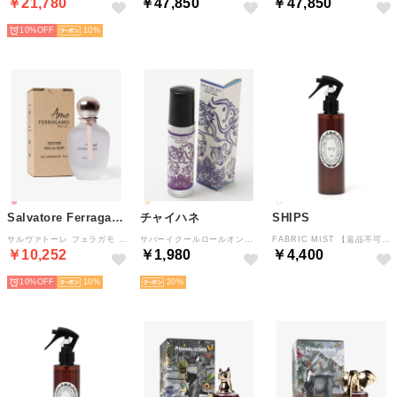
￥21,780
￥47,850
￥47,850
10%
10
Salvatore Ferragamo
チャイハネ
SHIPS
サルヴァトーレ フェラガモ AMO PER LEI TESTER 【返品不可商品】 （AMO PER LEI）
サバーイクールロールオン【Amina×VORRUK】 【返品不可商品】 （その他）
FABRIC MIST 【返品不可商品】 （ホワイト）
￥10,252
￥1,980
￥4,400
10%
10
20