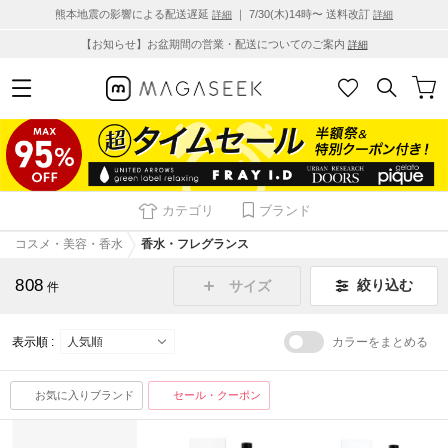
熊本地震の影響による配送遅延
｜ 7/30(木)14時〜 送料改訂
詳細
詳細
【お知らせ】お盆期間の営業・配送についてのご案内
詳細
カテゴリ
ブランド
コスメ・美容・香水
香水・フレグランス
808
絞り込む
サイズ
件
表示順 :
カラーをまとめる
お気に入りブランド
セール・クーポン