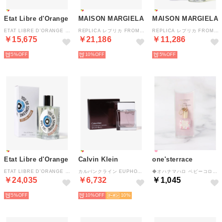
Etat Libre d'Orange
MAISON MARGIELA
MAISON MARGIELA
ETAT LIBRE D’ORANGE HERMANN エルマン オードパルファム【返品不可商品】 （HERMANN）
REPLICA レプリカ FROM THE GARDEN フロム 【返品不可商品】 （FROM THE GARDEN）
REPLICA レプリカ FROM THE GARDEN フロム 【返品不可商品】 （FROM THE GARDEN）
￥15,675
￥21,186
￥11,286
5%
10%
5%
Etat Libre d'Orange
Calvin Klein
one'sterrace
ETAT LIBRE D’ORANGE YOU OR SOMEONE 【返品不可商品】 （YOU OR SOMEONE LIKE YOU）
カルバンクライン EUPHORIA MAN ユーフォリアメン オードトワレ 50mL【返品不可商品】 （EUPHORIA MAN）
◆オハナマハロ ベビーコロン オプアメアオノ【返品不可商品】 （ピンク(972)）
￥24,035
￥6,732
￥1,045
5%
10%
10