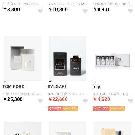
LE COUVENT フレグランス【返品不可商品】 （クリスタル/透明(100)）
キャロライナ ヘレラ CAROLINA HERRERA 212 VIP 【返品不可商品】 （212 VIP Rose）
HERMES EAU DE RHUBARBE ECARLATE オー 【返品不可商品】 （EAU DE RHUBARBE ECARLATE）
￥3,300
￥10,800
￥9,801
予約
TOM FORD
BVLGARI
imp.
TOMFORD SOLEIL NEIGE ソレイユ ネージュ 【返品不可商品】 （SOLEIL NEIGE）
MAN IN BLACK マン イン ブラック オードパルファム 100ml メンズ フレグランス 香水 【返品不可商品】 （マン イン ブラック）
香水 10mL ×４本セットオードトワレ フレグランス メンズ レディース ユニセックス 柑橘系 アロマ 天然 香料 メンズ香水 レディース香水 リラック【返品不可商品】 （フローラルコレクションN）
￥25,300
￥22,660
￥4,620
2%
10
47%
10