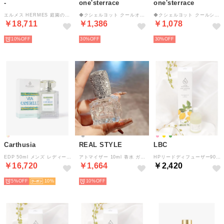
-
one'sterrace
one'sterrace
エルメス HERMES 庭園のフレグランス オードトワレ 100ml ユニセックス 【返品不可商品】
◆クシェルヨット クールオードトワレ 【返品不可商品】 （ブルー(993)）
◆クシェルヨット クールシャワージェル 【返品不可商品】 （ブルー(993)）
￥18,711
￥1,386
￥1,078
10%
30%
30%
Carthusia
REAL STYLE
LBC
EDP 50ml メンズ レディース オードパルファム レモンリーフ 【返品不可商品】 （VIA CAMERELLE）
アトマイザー 10ml 香水 ガラス ラインストーン 詰め替え 高級感 小さい パフューム ワンプッシュ コロン ミスト スプレー おしゃれ【返品不可商品】 （クリア×シルバー）
HPリードディフューザー90【返品不可商品】 （イエロー）
￥16,720
￥1,664
￥2,420
5%
10
10%