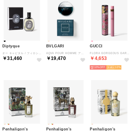
Diptyque
BVLGARI
GUCCI
オー キャピタル / フィロシコス / タムダオ / フルール ドゥ ポー / ドソン オードパルファン 75ml 返品交換対【返品不可商品】 （オー ローズ）
AQVA POUR HOMME アクア プールオム オードトワレ 100mL メンズ フレグランス 【返品不可商品】 （アクア プールオム）
FLORA GORGEOUS GARDENIA フローラ ゴージャスガーデニア オードパルファム 10mL レディース フレグランス【返品不可商品】 （フローラ ゴージャスガーデニア）
￥31,460
￥19,470
￥4,653
10%
10
Penhaligon's
Penhaligon's
Penhaligon's