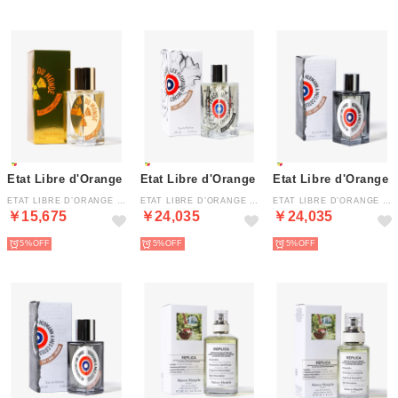
Etat Libre d'Orange
Etat Libre d'Orange
Etat Libre d'Orange
ETAT LIBRE D’ORANGE LA FIN DU【返品不可商品】 （LA FIN DU MONDE）
ETAT LIBRE D’ORANGE LES FLEURS DU 【返品不可商品】 （LES FLEURS DU DECHET）
ETAT LIBRE D’ORANGE HERMANN エルマン オードパルファム【返品不可商品】 （HERMANN）
￥15,675
￥24,035
￥24,035
5%
5%
5%