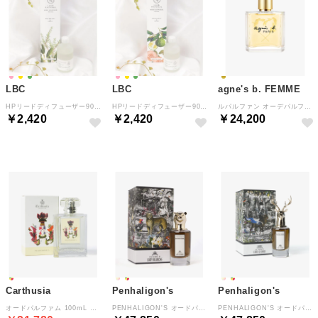
LBC
LBC
agne's b. FEMME
HPリードディフューザー90【返品不可商品】 （グリーン）
HPリードディフューザー90【返品不可商品】 （ピンク）
ルパルファン オーデパルファム 100ml ”Le Parfum” 限定ボトル 【返品不可商品】 （ゴールド系その他）
￥2,420
￥2,420
￥24,200
Carthusia
Penhaligon's
Penhaligon's
オードパルファム 100mL ユニセックス フレグランス 【返品不可商品】 （MEDITERRANEO）
PENHALIGON'S オードパルファム 75mL メンズ フレグランス 【返品不可商品】 （ザ リベンジ オブ ブランシュ）
PENHALIGON'S オードパルファム 75mL メンズ フレグランス 【返品不可商品】 （ザ トラジェディ オブ ロード ジョージ）