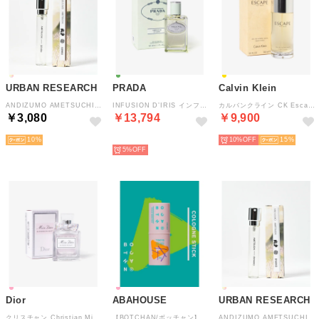
URBAN RESEARCH
PRADA
Calvin Klein
ANDIZUMO AMETSUCHI アロマミスト 【返品不可商品】 （その他5）
INFUSION D’IRIS インフュージョン ドゥ イリス オードパルファム 【返品不可商品】 （INFUSION D’IRIS）
カルバンクライン CK Escape for Men エスケープ 【返品不可商品】 （CK Escape for Men）
￥3,080
￥13,794
￥9,900
10
NEW
10%
15
5%
Dior
ABAHOUSE
URBAN RESEARCH
クリスチャン Christian Miss 【返品不可商品】 （Miss BLOOMING BOUQUET）
【BOTCHAN/ボッチャン】COLOGNE STICK/練り香水【WEB限定】【返品不可商品】 （ピンク）
ANDIZUMO AMETSUCHI アロマミスト 【返品不可商品】 （その他4）