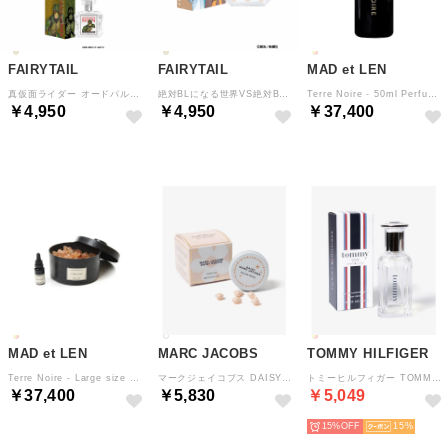
FAIRYTAIL
FAIRYTAIL
MAD et LEN
真仮面ライダー オードパルファム【返品不可商品】 （真仮面ライダー）
絶対BLになる世界VS絶対BLになりたくない男 オードパルファム【返品不可商品】 （真山）
Terre Noire - 50ml Perfume (Eau de Parfum) 【返品不可商品】 （Terre Noire）
￥4,950
￥4,950
￥37,400
MAD et LEN
MARC JACOBS
TOMMY HILFIGER
Terre Noire - Large size Pot Pourri Amber 【返品不可商品】 （Terre Noire）
マークジェイコブス DAISY EAU SO FRESH デイジー オーソーフレッシュ オードパルファム 3.9mL ユニセックス フレグランス 返品交換対象外 【返品不可商品】 （デイジー オーソーフレッシュ）
トミーヒルフィガー TOMMY トミー コロン オードトワレ 30mL メンズ フレグランス【返品不可商品】 （トミー コロン）
￥37,400
￥5,830
￥5,049
15%
15