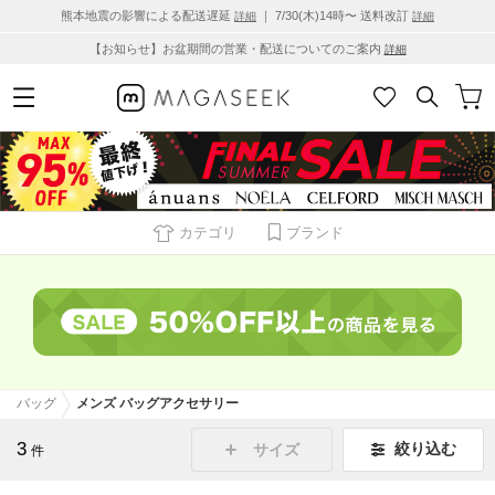
熊本地震の影響による配送遅延
｜ 7/30(木)14時〜 送料改訂
詳細
詳細
【お知らせ】お盆期間の営業・配送についてのご案内
詳細
カテゴリ
ブランド
バッグ
メンズ バッグアクセサリー
3
絞り込む
サイズ
件