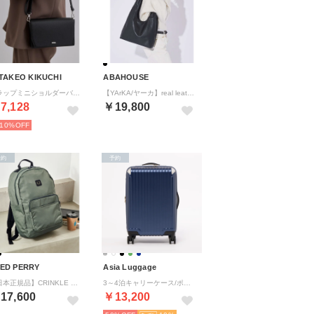
.TAKEO KIKUCHI
ABAHOUSE
フラップミニショルダーバッグ （ブラック(119)）
【YArKA/ヤーカ】real leather 2way handl tote/ （ブラック）
7,128
￥19,800
10%
予約
予約
ED PERRY
Asia Luggage
【日本正規品】CRINKLE NYLON BACKPACK L3339 （カーキ）
3～4泊キャリーケース/ポリカ100％/拡張/フットストッパー付 （マットネイビー）
17,600
￥13,200