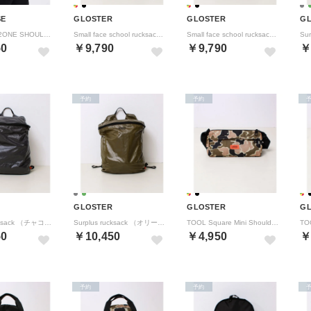
SE
GLOSTER
GLOSTER
G
MIS2625002ONE SHOUL （ブラック）
Small face school rucksack （マルチ）
Small face school rucksack （ブラック）
50
￥9,790
￥9,790
￥
予約
予約
GLOSTER
GLOSTER
G
Surplus rucksack （チャコールグレー）
Surplus rucksack （オリーブ）
TOOL Square Mini Shoulder （マルチ）
50
￥10,450
￥4,950
￥
予約
予約