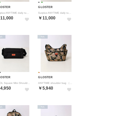
LOSTER
GLOSTER
Surplus ANYTIME daily rucksack （オリーブ）
Surplus ANYTIME daily rucksack （チャコールグレー）
11,000
￥11,000
予約
予約
LOSTER
GLOSTER
TOOL Square Mini Shoulder （ブラック）
ANYTIME shoulder bag （マルチ）
4,950
￥5,940
予約
予約