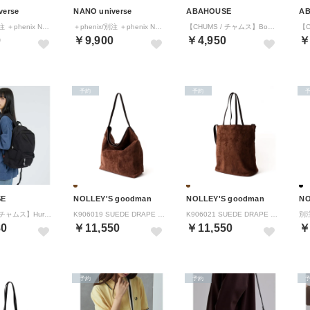
verse
NANO universe
ABAHOUSE
A
＋phenix/別注 ＋phenix NYLON SACOCHE （ブラック）
＋phenix/別注 ＋phenix NYLON SHOULDER BAG （ブラック）
【CHUMS / チャムス】Booby Shoulder Bag / ブービーバ （ブラック）
0
￥9,900
￥4,950
￥
予約
予約
SE
NOLLEY'S goodman
NOLLEY'S goodman
NO
【CHUMS / チャムス】Hurricane Day Pack Swet / （ブラック）
K906019 SUEDE DRAPE ONE SHOULDER （キャメル）
K906021 SUEDE DRAPE 2WAY TOTE （キャメル）
80
￥11,550
￥11,550
￥
予約
予約