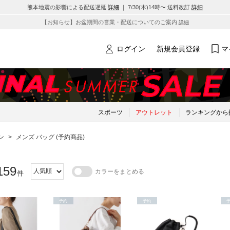
熊本地震の影響による配送遅延
詳細
｜ 7/30(木)14時〜 送料改訂
詳細
【お知らせ】お盆期間の営業・配送についてのご案内
詳細
ログイン
新規会員登録
マ
スポーツ
アウトレット
ランキングから
ン
>
メンズ バッグ (予約商品)
159
カラーをまとめる
件
予約
予約