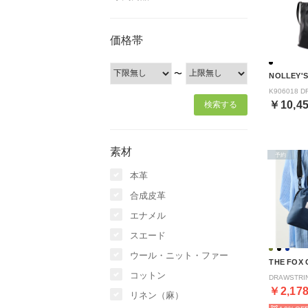
価格帯
〜
NOLLEY'S
￥10,4
素材
予約
本革
合成皮革
エナメル
スエード
ウール・ニット・ファー
THE FOX
コットン
￥2,17
リネン（麻）