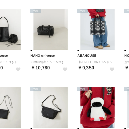
予約
予約
verse
NANO universe
ABAHOUSE
NO
IOMMI/別注 ポーチ付きトート （ブラック）
IOMMI/別注 チャーム付きボストン （ブラック）
【PENDLETON / ペンドルトン】GOBELINS TOTE BAG / （ブラック）
80
￥10,780
￥9,350
￥
予約
予約