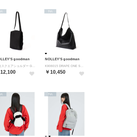
予約
予約
LLEY'S goodman
NOLLEY'S goodman
別注スクエアショルダー Glossy （ブラック）
K906015 DRAPE ONE SHOULDER （ブラック）
12,100
￥10,450
予約
予約