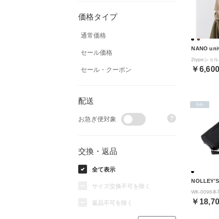
価格タイプ
通常価格
NANO uni
セール価格
￥6,60
セール・クーポン
配送
予約
?
お急ぎ便対象
交換・返品
全て表示
NOLLEY'S
サイズ交換不可を除く
￥18,7
返品不可を除く