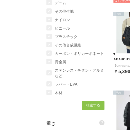
10%
デニム
その他生地
予約
ナイロン
ビニール
プラスチック
その他合成繊維
カーボン・ポリカーボネート
ABAHOU
貴金属
ステンレス・チタン・アルミ
￥5,39
など
ラバー・EVA
木材
予約
?
重さ