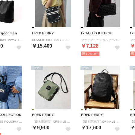
 goodman
FRED PERRY
tk.TAKEO KIKUCHI
tk
K906018 DRAPE 2WAY TOTE （ブラック）
CLASSIC SIDE BAG L8258 （ブラック）
フラップミニショルダーバッグ （ブラック(019)）
50
￥15,400
￥7,128
￥
10%
予約
予約
 COLLECTION
FRED PERRY
FRED PERRY
FR
DRAWSTRING POUCH/ドロストリング ポーチ （ネイビー）
【日本正規品】CRINKLE NLYON SMALL SIDE L3341 （カーキ）
【日本正規品】CRINKLE NYLON BACKPACK L3339 （ブラック）
8
￥9,900
￥17,600
￥