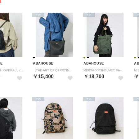
予約
予約
SE
ABAHOUSE
ABAHOUSE
A
【UNIVERSALOVERALL / ユニバーサルオーバーオール】 フロントメ （ブラック）
【THE ART OF CARRYING/ジアートオブキャリング】PAPER H （ブラック）
MIS2625003HELMET BAG （カーキ）
0
￥15,400
￥18,700
￥
予約
予約