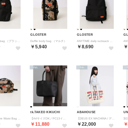
GLOSTER
GLOSTER
G
Duffle body bag （ブラック）
Duffle body bag （マルチ）
ANYTIME daily rucksack （ブラック）
0
￥5,940
￥8,690
￥
予約
予約
tk.TAKEO KIKUCHI
ABAHOUSE
UN
Action Square Waist Bag （マルチ）
【A4サイズOK／PC13インチOK】イントレトートバッグ （ブラック(019)）
【DEUS EX MACHINA / デウスエクスマキナ】Chess キャンバス （オフホワイト）
0
￥11,880
￥22,000
￥