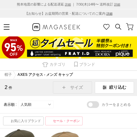
熊本地震の影響による配送遅延
｜ 7/30(木)14時〜 送料改訂
詳細
詳細
【お知らせ】お盆期間の営業・配送についてのご案内
詳細
カテゴリ
ブランド
帽子
AXES アクセス - メンズ キャップ
2
絞り込む
サイズ
件
表示順 :
カラーをまとめる
お気に入りブランド
セール・クーポン